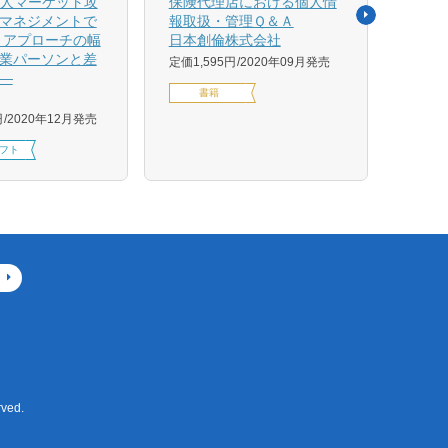
法人マーケット攻
保険代理店における個人情
売れ
マネジメントで
報取扱・管理Ｑ＆Ａ
平野 
 アプローチの幅
日本創倫株式会社
ンス
業パーソンと差
グ株
定価1,595円
2020年09月発売
―
定価1,
書籍
円
2020年12月発売
フト
ved.