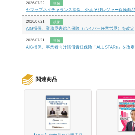
2026/07/22
損保
ヤマップネイチャランス損保、外あそびレジャー保険商
2026/07/21
損保
AIG損保、業務災害総合保険（ハイパー任意労災）を改定
2026/07/21
損保
AIG損保、事業者向け賠償責任保険「ALL STARs」を改定
関連商品