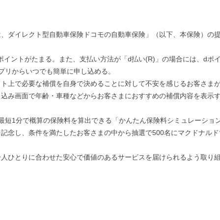
は、ダイレクト型自動車保険ドコモの自動車保険」（以下、本保険）の提
dポイントがたまる。また、支払い方法が「d払い(R)」の場合には、d
プリからいつでも簡単に申し込める。
ット上で必要な補償を自身で決めることに対して不安を感じるお客さま
し込み画面で年齢・車種などからお客さまにおすすめの補償内容を表示
最短1分で概算の保険料を算出できる「かんたん保険料シミュレーショ
記念し、条件を満たしたお客さまの中から抽選で500名にマクドナルド
一人ひとりに合わせた安心で価値のあるサービスを届けられるよう取り