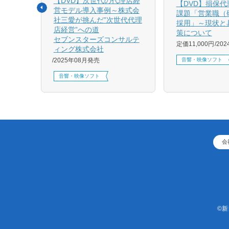
【DVD】次世代の代理店経
る募集
【DVD】損保
営モデル導入事例～株式会
課題「営業職（
社三愛が挑んだ”次世代代理
採用」～現状と
店経営”への道
策について
1月発売
セブンスターズコンサルテ
定価11,000円
20
ィング株式会社
音響・映像ソフト
2025年08月発売
音響・映像ソフト
会
©新日