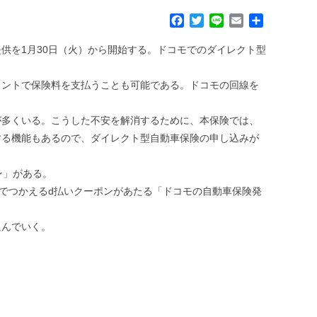
F
T
L
E
共
a
w
i
m
有
c
i
n
a
供を1月30日（火）から開始する。ドコモでのダイレクト型
e
t
e
i
b
t
l
ポイントで保険料を支払うことも可能である。ドコモの回線を
o
e
o
r
k
が多くいる。こうした不安を解消するために、本保険では、
する機能もあるので、ダイレクト型自動車保険の申し込みが
ン」がある。
でつかえるd払いクーポンがあたる「ドコモの自動車保険発
組んでいく。