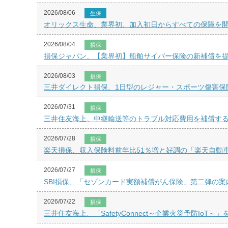
2026/08/06
生保
オリックス生命、業界初、加入初日からすべての保障を開始
2026/08/04
損保
損保ジャパン、【業界初】船舶サイバー保険の新補償を
2026/08/03
損保
三井ダイレクト損保、1日型のレジャー・スポーツ傷害保
2026/07/31
損保
三井住友海上、中継輸送等のトラブル対応費用を補償す
2026/07/28
損保
楽天損保、収入保険料前年比51％増と好調の「楽天自動
2026/07/27
損保
SBI損保、「セゾンカード実額補償がん保険」第二弾の案
2026/07/22
損保
三井住友海上、「SafetyConnect～企業火災予防IoT～