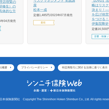
【DVD】
リスクマネジメント 実践講
代理店喫緊の
略はリスク
座
研修生）の
決まり！―
松本一成
具体的な方
を広げ他営
定価1,485円
2023年07月発売
をつける！
24年04月発売
書籍
伊集院剛史
定価16,500
音響・映像ソ
社概要
プライバシーポリシー
特定商取引に関する法律に基づく表示
本保険新聞社 Copyright The Shinnihon Hoken Shimbun Co., Ltd. All rights reser