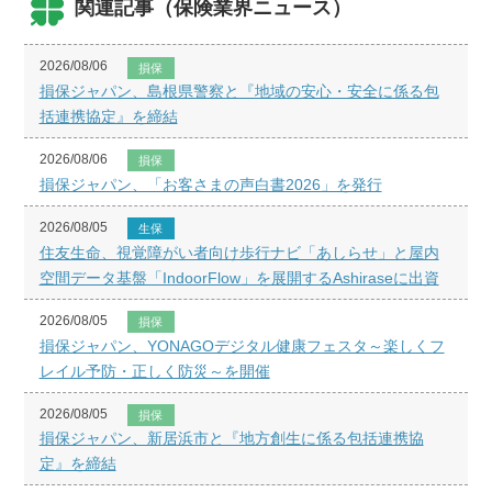
関連記事（保険業界ニュース）
2026/08/06
損保
損保ジャパン、島根県警察と『地域の安心・安全に係る包
括連携協定』を締結
2026/08/06
損保
損保ジャパン、「お客さまの声白書2026」を発行
2026/08/05
生保
住友生命、視覚障がい者向け歩行ナビ「あしらせ」と屋内
空間データ基盤「IndoorFlow」を展開するAshiraseに出資
2026/08/05
損保
損保ジャパン、YONAGOデジタル健康フェスタ～楽しくフ
レイル予防・正しく防災～を開催
2026/08/05
損保
損保ジャパン、新居浜市と『地方創生に係る包括連携協
定』を締結