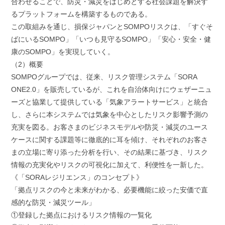
合わせることで、防災・減災をはじめとする社会課題を解決す
るプラットフォームを構築するものである。
この取組みを通じ、損保ジャパンとSOMPOリスクは、「すぐそ
ばにいるSOMPO」「いつも見守るSOMPO」「安心・安全・健
康のSOMPO」を実現していく。
（2）概要
SOMPOグループでは、従来、リスク管理システム「SORA
ONE2.0」を販売しているが、これを自治体向けにウェザーニュ
ーズと協業して提供している「気象アラートサービス」と統合
し、さらに本システムでは気象を中心としたリスク影響予測の
充実を図る。お客さまのビジネスモデルや防災・減災のユース
ケースに関する課題等に徹底的に耳を傾け、それぞれのお客さ
まの立場に寄り添った分析を行い、その結果に基づき、リスク
情報の充実化やリスクの可視化に加えて、利便性を一新した。
《「SORAレジリエンス」のコンセプト》
「拠点リスクの今と未来がわかる、必要機能に絞った安価で直
感的な防災・減災ツール」
①登録した拠点におけるリスク情報の一覧化