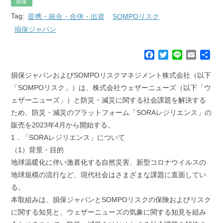
損保
Tag:
提携・統合・合併・出資
SOMPOリスク
損保ジャパン
F
T
L
E
共
a
w
i
m
有
c
i
n
a
損保ジャパンおよびSOMPOリスクマネジメント株式会社（以下
e
t
e
i
「SOMPOリスク」）は、株式会社ウェザーニューズ（以下「ウ
b
t
l
ェザーニューズ」）と防災・減災に関する社会課題を解決する
o
e
ため、防災・減災のプラットフォーム「SORAレジリエンス」の
o
r
k
販売を2023年4月から開始する。
1．「SORAレジリエンス」について
（1）背景・目的
地球温暖化に伴い激甚化する自然災害、新型コロナウイルスの
地球規模の流行など、現代社会はさまざまな課題に直面してい
る。
本取組みは、損保ジャパンとSOMPOリスクの保険およびリスク
に関する知見と、ウェザーニューズの気象に関する知見を組み