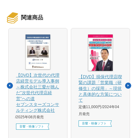
関連商品
【DVD】次世代の代理
【DVD】損保代理店喫
店経営モデル導入事例
緊の課題「営業職（研
～株式会社三愛が挑ん
修生）の採用」～現状
だ”次世代代理店経
と具体的な方策につい
営”への道
て
セブンスターズコンサ
定価11,000円
2024年04
ルティング株式会社
月発売
2025年08月発売
音響・映像ソフト
音響・映像ソフト