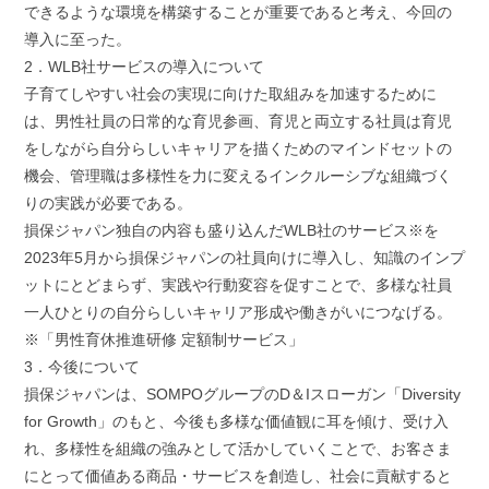
できるような環境を構築することが重要であると考え、今回の
導入に至った。
2．WLB社サービスの導入について
子育てしやすい社会の実現に向けた取組みを加速するために
は、男性社員の日常的な育児参画、育児と両立する社員は育児
をしながら自分らしいキャリアを描くためのマインドセットの
機会、管理職は多様性を力に変えるインクルーシブな組織づく
りの実践が必要である。
損保ジャパン独自の内容も盛り込んだWLB社のサービス※を
2023年5月から損保ジャパンの社員向けに導入し、知識のインプ
ットにとどまらず、実践や行動変容を促すことで、多様な社員
一人ひとりの自分らしいキャリア形成や働きがいにつなげる。
※「男性育休推進研修 定額制サービス」
3．今後について
損保ジャパンは、SOMPOグループのD＆Iスローガン「Diversity
for Growth」のもと、今後も多様な価値観に耳を傾け、受け入
れ、多様性を組織の強みとして活かしていくことで、お客さま
にとって価値ある商品・サービスを創造し、社会に貢献すると