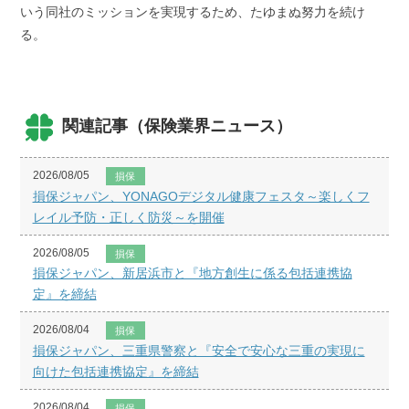
いう同社のミッションを実現するため、たゆまぬ努力を続け
る。
関連記事（保険業界ニュース）
2026/08/05
損保
損保ジャパン、YONAGOデジタル健康フェスタ～楽しくフ
レイル予防・正しく防災～を開催
2026/08/05
損保
損保ジャパン、新居浜市と『地方創生に係る包括連携協
定』を締結
2026/08/04
損保
損保ジャパン、三重県警察と『安全で安心な三重の実現に
向けた包括連携協定』を締結
2026/08/04
損保