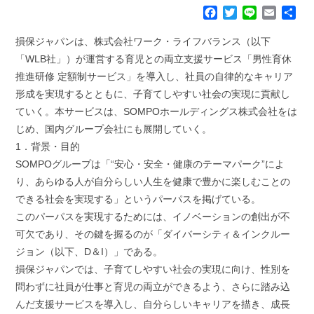
F
T
L
E
共
a
w
i
m
有
c
i
n
a
損保ジャパンは、株式会社ワーク・ライフバランス（以下
e
t
e
i
「WLB社」）が運営する育児との両立支援サービス「男性育休
b
t
l
推進研修 定額制サービス」を導入し、社員の自律的なキャリア
o
e
形成を実現するとともに、子育てしやすい社会の実現に貢献し
o
r
k
ていく。本サービスは、SOMPOホールディングス株式会社をは
じめ、国内グループ会社にも展開していく。
1．背景・目的
SOMPOグループは「“安心・安全・健康のテーマパーク”によ
り、あらゆる人が自分らしい人生を健康で豊かに楽しむことの
できる社会を実現する」というパーパスを掲げている。
このパーパスを実現するためには、イノベーションの創出が不
可欠であり、その鍵を握るのが「ダイバーシティ＆インクルー
ジョン（以下、D＆I）」である。
損保ジャパンでは、子育てしやすい社会の実現に向け、性別を
問わずに社員が仕事と育児の両立ができるよう、さらに踏み込
んだ支援サービスを導入し、自分らしいキャリアを描き、成長