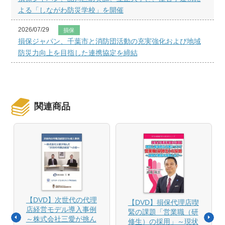
よる「しながわ防災学校」を開催
2026/07/29
損保
損保ジャパン、千葉市と消防団活動の充実強化および地域
防災力向上を目指した連携協定を締結
関連商品
【DVD】次世代の代理
【DVD】損保代理店喫
店経営モデル導入事例
緊の課題「営業職（研
～株式会社三愛が挑ん
修生）の採用」～現状