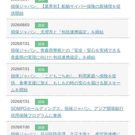
損保ジャパン、【業界初】船舶サイバー保険の新補償を提
供開始
2026/08/03
損保
損保ジャパン、天理市と『包括連携協定』を締結
2026/07/31
損保
損保ジャパン、青森県警察との『安全・安心を実感できる
青森県の実現に向けた包括連携協定』を締結
2026/07/31
損保
損保ジャパン、「こどもごちめし」利用家庭へ保険を提
供、食事支援に加え、もしもの時の安心を届ける新スキー
ムを開始
2026/07/31
損保
SOMPOホールディングス、損保ジャパン、アジア開発銀行
信用保険プログラムに参画
2026/07/30
損保
損保ジャパン、品川区防災課、立正大学と、産官学連携に