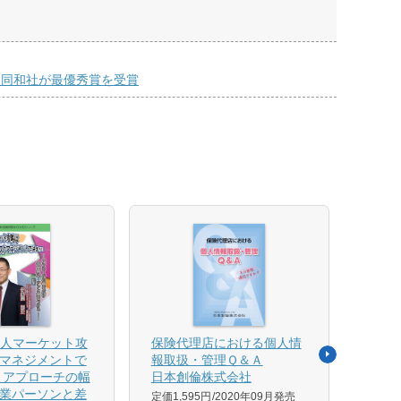
いニッセイ同和社が最優秀賞を受賞
法人マーケット攻
保険代理店における個人情
売れ
マネジメントで
報取扱・管理Ｑ＆Ａ
平野 
 アプローチの幅
日本創倫株式会社
ンス
業パーソンと差
グ株
定価1,595円
2020年09月発売