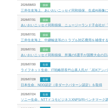
2026/08/03
損保
三井住友海上、あいおいニッセイ同和損保、生成AI画像
2026/07/31
損保
あいおいニッセイ同和損保、ニュージーランド子会社が「Best Insurance
2026/07/31
損保
三井住友海上、中継輸送等のトラブル対応費用を補償す
2026/07/31
損保
あいおいニッセイ同和損保、所属の5選手が国際大会の日
2026/07/30
生保
ライフネット生命、IT戦略部長竹山真人氏が「JDXアン
2026/07/28
生保
日本生命、NDD認定（非ダークパターン認定）を取得
2026/07/24
生保
ソニー生命、NTTドコモビジネスXNPS(R)ベンチマー