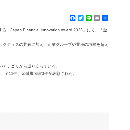
F
T
L
E
共
a
w
i
m
有
c
i
n
a
nancial Innovation Award 2023」にて、「金
e
t
e
i
b
t
l
ラクティスの共有に加え、企業グループや業種の垣根を超え
o
e
o
r
k
のカテゴリから成り立っている。
、全11件、金融機関賞3件が表彰された。