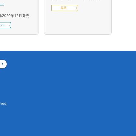
―
定価1,
書籍
円
2020年12月発売
フト
ved.