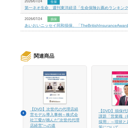
2026/07/24
生保
第一ネオ生命、週刊東洋経済「生命保険お薦めランキング
2026/07/24
損保
あいおいニッセイ同和損保、「TheBritishInsuranceAwa
関連商品
【DVD】次世代の代理店経
る募集
【DVD】損保
営モデル導入事例～株式会
課題「営業職（
社三愛が挑んだ”次世代代理
採用」～現状と
店経営”への道
策について
1月発売