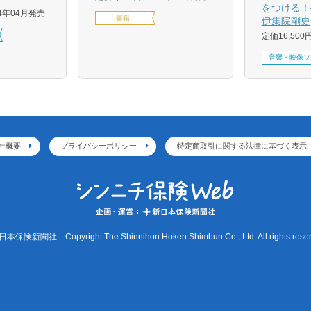
をつける！
24年04月発売
書籍
伊集院剛史
定価16,500
音響・映像ソ
社概要
プライバシーポリシー
特定商取引に関する法律に基づく表示
本保険新聞社 Copyright The Shinnihon Hoken Shimbun Co., Ltd. All rights reser