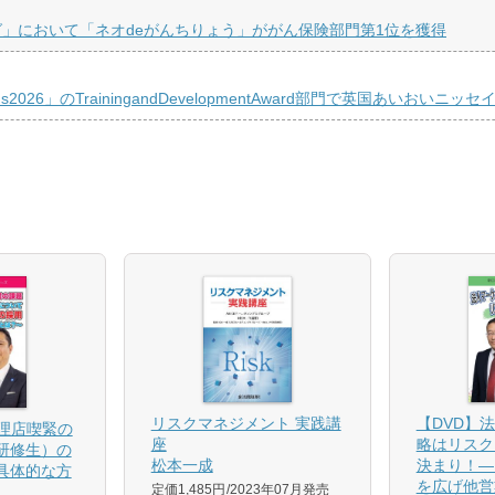
」において「ネオdeがんちりょう」ががん保険部門第1位を獲得
rds2026」のTrainingandDevelopmentAward部門で英国あいお
【DVD】
リスクマネジメント 実践講
代理店喫緊の
略はリスク
座
研修生）の
決まり！―
松本一成
具体的な方
を広げ他営
定価1,485円
2023年07月発売