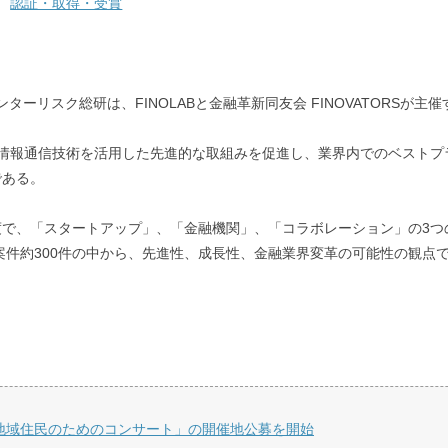
認証・取得・受賞
研は、FINOLABと金融革新同友会 FINOVATORSが主催する「Japan Fi
る情報通信技術を活用した先進的な取組みを促進し、業界内でのベストプ
である。
で、「スタートアップ」、「金融機関」、「コラボレーション」の3つ
案件約300件の中から、先進性、成長性、金融業界変革の可能性の観点で
「地域住民のためのコンサート」の開催地公募を開始