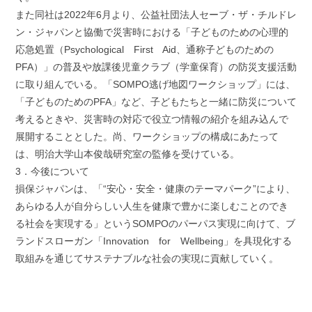
また同社は2022年6月より、公益社団法人セーブ・ザ・チルドレ
ン・ジャパンと協働で災害時における「子どものための心理的
応急処置（Psychological First Aid、通称子どものための
PFA）」の普及や放課後児童クラブ（学童保育）の防災支援活動
に取り組んでいる。「SOMPO逃げ地図ワークショップ」には、
「子どものためのPFA」など、子どもたちと一緒に防災について
考えるときや、災害時の対応で役立つ情報の紹介を組み込んで
展開することとした。尚、ワークショップの構成にあたって
は、明治大学山本俊哉研究室の監修を受けている。
3．今後について
損保ジャパンは、「“安心・安全・健康のテーマパーク”により、
あらゆる人が自分らしい人生を健康で豊かに楽しむことのでき
る社会を実現する」というSOMPOのパーパス実現に向けて、ブ
ランドスローガン「Innovation for Wellbeing」を具現化する
取組みを通じてサステナブルな社会の実現に貢献していく。