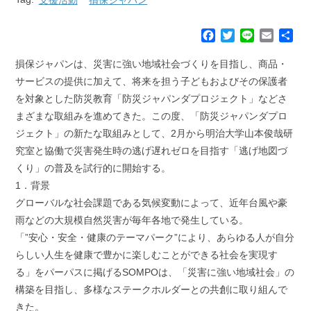
F
T
L
E
共
a
w
i
m
有
c
i
n
a
損保ジャパンは、災害に強い地域社会づくりを目指し、商品・
e
t
e
i
サービスの提供に加えて、将来を担う子どもおよびその保護者
b
t
l
を対象とした防災教育「防災ジャパンダプロジェクト」などさ
o
e
まざまな取組みを進めてきた。この度、「防災ジャパンダプロ
o
r
k
ジェクト」の新たな取組みとして、2月から明治大学山本俊哉研
究室と協働で災害発生時の逃げ遅れゼロを目指す「逃げ地図づ
くり」の普及を試行的に開始する。
1．背景
グローバルな社会課題である気候変動によって、近年台風や豪
雨などの大規模自然災害が毎年各地で発生している。
「”安心・安全・健康のテーマパーク”により、あらゆる人が自分
らしい人生を健康で豊かに楽しむことができる社会を実現す
る」をパーパスに掲げるSOMPOは、「災害に強い地域社会」の
構築を目指し、多様なステークホルダーとの共創に取り組んで
きた。