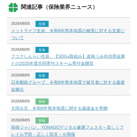
関連記事（保険業界ニュース）
2026/08/05
生保
メットライフ生命、令和8年熊本地震の被害に対する支援に
ついて
2026/08/05
生保
フコクしんらい生命、【SDGs取組み】道南うみ街信用金庫
との2025年度共同寄付スキーム寄付金贈呈
2026/08/05
生保
日本郵政グループ、令和8年熊本地震で被災者に対する義援
金拠出
2026/08/05
損保
大同火災、令和8年熊本地震に関する義援金を寄贈
2026/08/05
損保
損保ジャパン、YONAGOデジタル健康フェスタ～楽しくフ
レイル予防・正しく防災～を開催