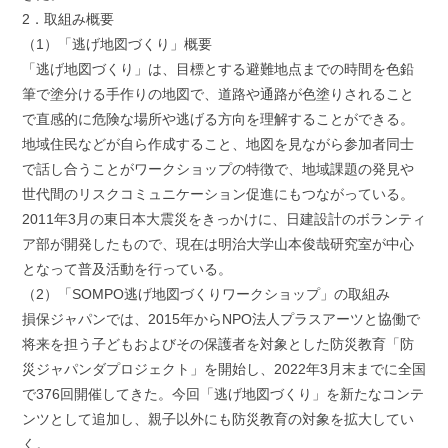
2．取組み概要
（1）「逃げ地図づくり」概要
「逃げ地図づくり」は、目標とする避難地点までの時間を色鉛
筆で塗分ける手作りの地図で、道路や通路が色塗りされること
で直感的に危険な場所や逃げる方向を理解することができる。
地域住民などが自ら作成すること、地図を見ながら参加者同士
で話し合うことがワークショップの特徴で、地域課題の発見や
世代間のリスクコミュニケーション促進にもつながっている。
2011年3月の東日本大震災をきっかけに、日建設計のボランティ
ア部が開発したもので、現在は明治大学山本俊哉研究室が中心
となって普及活動を行っている。
（2）「SOMPO逃げ地図づくりワークショップ」の取組み
損保ジャパンでは、2015年からNPO法人プラスアーツと協働で
将来を担う子どもおよびその保護者を対象とした防災教育「防
災ジャパンダプロジェクト」を開始し、2022年3月末までに全国
で376回開催してきた。今回「逃げ地図づくり」を新たなコンテ
ンツとして追加し、親子以外にも防災教育の対象を拡大してい
く。