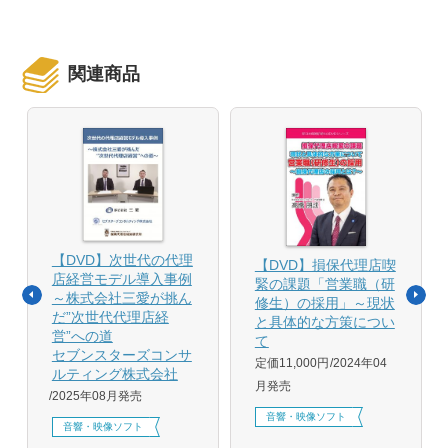
関連商品
【DVD】次世代の代理
【DVD】損保代理店喫
店経営モデル導入事例
緊の課題「営業職（研
～株式会社三愛が挑ん
修生）の採用」～現状
だ”次世代代理店経
と具体的な方策につい
営”への道
て
セブンスターズコンサ
定価11,000円
2024年04
ルティング株式会社
月発売
2025年08月発売
音響・映像ソフト
音響・映像ソフト