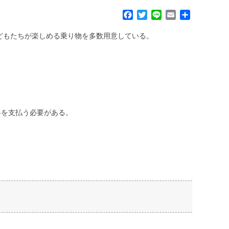
F
T
L
E
共
a
w
i
m
有
c
i
n
a
子どもたちが楽しめる乗り物を多数用意している。
e
t
e
i
b
t
l
o
e
o
r
k
料を支払う必要がある。