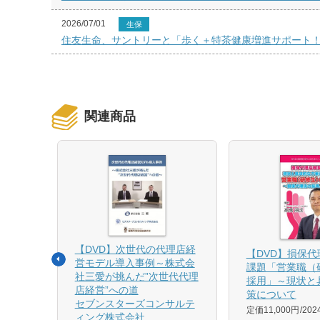
2026/07/01
生保
住友生命、サントリーと「歩く＋特茶健康増進サポート
関連商品
【DVD】次世代の代理店経
る募集
【DVD】損保
営モデル導入事例～株式会
課題「営業職（
社三愛が挑んだ”次世代代理
採用」～現状と
店経営”への道
策について
1月発売
セブンスターズコンサルテ
定価11,000円
20
ィング株式会社