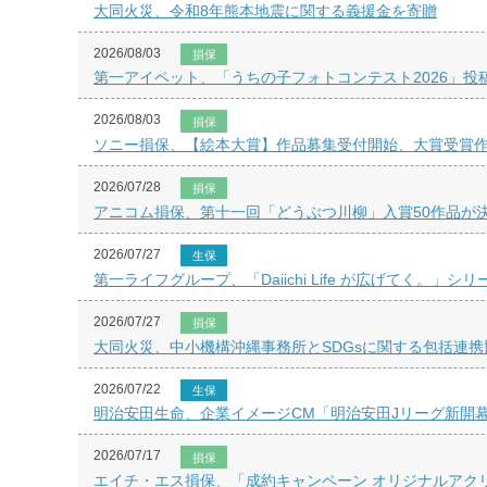
大同火災、令和8年熊本地震に関する義援金を寄贈
2026/08/03
損保
第一アイペット、「うちの子フォトコンテスト2026」投
2026/08/03
損保
ソニー損保、【絵本大賞】作品募集受付開始、大賞受賞
2026/07/28
損保
アニコム損保、第十一回「どうぶつ川柳」入賞50作品が
2026/07/27
生保
第一ライフグループ、「Daiichi Life が広げてく。」シ
2026/07/27
損保
大同火災、中小機構沖縄事務所とSDGsに関する包括連携
2026/07/22
生保
明治安田生命、企業イメージCM「明治安田Jリーグ新開
2026/07/17
損保
エイチ・エス損保、「成約キャンペーン オリジナルアク