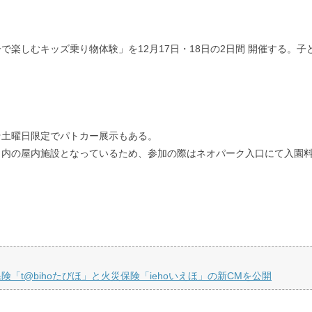
楽しむキッズ乗り物体験」を12月17日・18日の2日間 開催する。
☆土曜日限定でパトカー展示もある。
ク内の屋内施設となっているため、参加の際はネオパーク入口にて入園
t@bihoたびほ」と火災保険「iehoいえほ」の新CMを公開