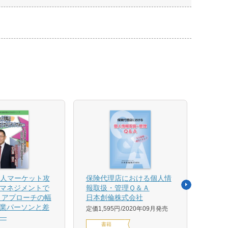
法人マーケット攻
保険代理店における個人情
売れ
マネジメントで
報取扱・管理Ｑ＆Ａ
平野 
 アプローチの幅
日本創倫株式会社
ンス
業パーソンと差
グ株
定価1,595円
2020年09月発売
―
定価1,
書籍