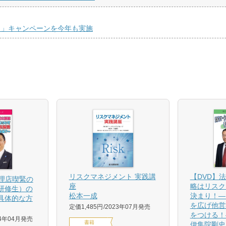
！」キャンペーンを今年も実施
【DVD】
リスクマネジメント 実践講
代理店喫緊の
略はリスク
座
研修生）の
決まり！―
松本一成
具体的な方
を広げ他営
定価1,485円
2023年07月発売
をつける！
24年04月発売
書籍
伊集院剛史