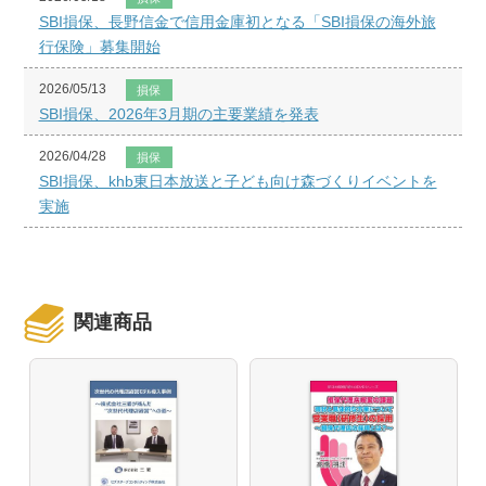
SBI損保、長野信金で信用金庫初となる「SBI損保の海外旅
行保険」募集開始
2026/05/13
損保
SBI損保、2026年3月期の主要業績を発表
2026/04/28
損保
SBI損保、khb東日本放送と子ども向け森づくりイベントを
実施
関連商品