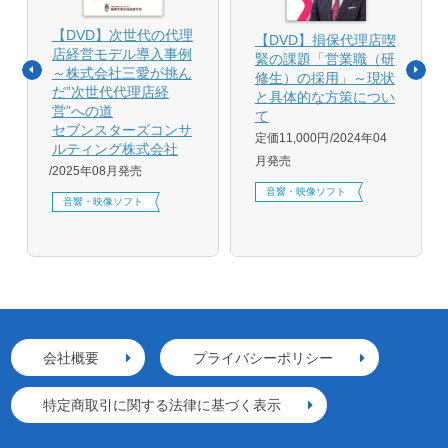
【DVD】次世代の代理
【DVD】損保代理店喫
店経営モデル導入事例
緊の課題「営業職（研
～株式会社三愛が挑ん
修生）の採用」～現状
だ”次世代代理店経
と具体的な方策につい
営”への道
て
セブンスターズコンサ
定価11,000円
2024年04
ルティング株式会社
月発売
2025年08月発売
音響・映像ソフト
音響・映像ソフト
会社概要
プライバシーポリシー
特定商取引に関する法律に基づく表示