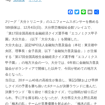
F
T
L
E
共
a
w
i
m
有
c
i
n
a
Jリーグ「大分トリニータ」のユニフォームスポンサーを務める
e
t
e
i
SBI損保は、12月4日(日)、大分県労働福祉会館ソレイユで、
b
t
l
「第17回全国高校生金融経済クイズ選手権『エコノミクス甲子
o
e
園』大分大会」（以下「大分大会」）を開催した。
o
r
k
大分大会は、認定NPO法人金融知力普及協会（本社：東京都中
央区、理事長：金子昌資、以下「金融知力普及協会」）が主催
する「第17回全国高校生金融経済クイズ選手権『エコノミクス
甲子園』」の地方大会の一つ。大分では、6年前に金融知力普及
協会がボランティアで開催した以外で、今回が初めての地方大
会となった。
当日は、20チーム40名の高校生が集合し、筆記試験および早押
しクイズの予選を勝ち抜いた6チームが決勝ラウンドに進んだ。
決勝ラウンド「取り崩せ！積立金クイズ」では熱戦が繰り広げ
られ、手に汗を握る戦いとなったが、大分県立大分上野丘高校
の「楠木の乱」チームが見事優勝を射止めた。「楠木の乱」チ