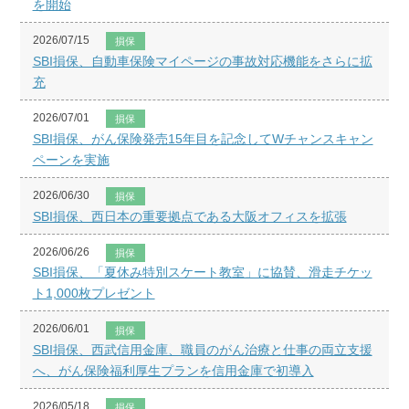
を開始
2026/07/15
損保
SBI損保、自動車保険マイページの事故対応機能をさらに拡
充
2026/07/01
損保
SBI損保、がん保険発売15年目を記念してWチャンスキャン
ペーンを実施
2026/06/30
損保
SBI損保、西日本の重要拠点である大阪オフィスを拡張
2026/06/26
損保
SBI損保、「夏休み特別スケート教室」に協賛、滑走チケッ
ト1,000枚プレゼント
2026/06/01
損保
SBI損保、西武信用金庫、職員のがん治療と仕事の両立支援
へ、がん保険福利厚生プランを信用金庫で初導入
2026/05/18
損保