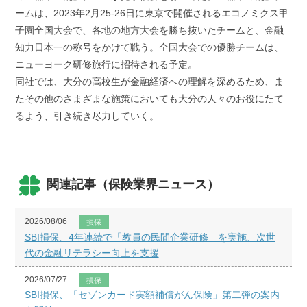
ームは、2023年2月25-26日に東京で開催されるエコノミクス甲
子園全国大会で、各地の地方大会を勝ち抜いたチームと、金融
知力日本一の称号をかけて戦う。全国大会での優勝チームは、
ニューヨーク研修旅行に招待される予定。
同社では、大分の高校生が金融経済への理解を深めるため、ま
たその他のさまざまな施策においても大分の人々のお役にたて
るよう、引き続き尽力していく。
関連記事（保険業界ニュース）
2026/08/06
損保
SBI損保、4年連続で「教員の民間企業研修」を実施、次世
代の金融リテラシー向上を支援
2026/07/27
損保
SBI損保、「セゾンカード実額補償がん保険」第二弾の案内