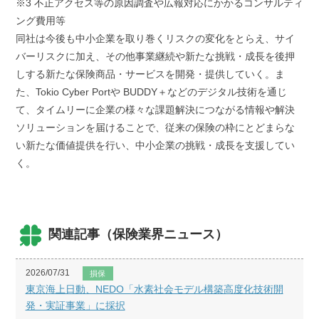
※3 不正アクセス等の原因調査や広報対応にかかるコンサルティ
ング費用等
同社は今後も中小企業を取り巻くリスクの変化をとらえ、サイ
バーリスクに加え、その他事業継続や新たな挑戦・成長を後押
しする新たな保険商品・サービスを開発・提供していく。ま
た、Tokio Cyber Portや BUDDY＋などのデジタル技術を通じ
て、タイムリーに企業の様々な課題解決につながる情報や解決
ソリューションを届けることで、従来の保険の枠にとどまらな
い新たな価値提供を行い、中小企業の挑戦・成長を支援してい
く。
関連記事（保険業界ニュース）
2026/07/31
損保
東京海上日動、NEDO「水素社会モデル構築高度化技術開
発・実証事業」に採択