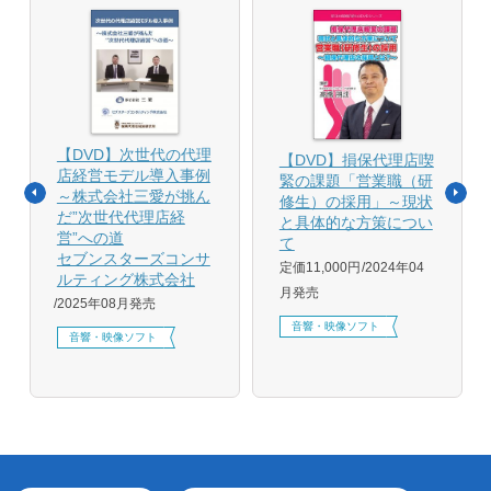
【DVD】次世代の代理
【DVD】損保代理店喫
店経営モデル導入事例
緊の課題「営業職（研
～株式会社三愛が挑ん
修生）の採用」～現状
だ”次世代代理店経
と具体的な方策につい
営”への道
て
セブンスターズコンサ
定価11,000円
2024年04
ルティング株式会社
月発売
2025年08月発売
音響・映像ソフト
音響・映像ソフト