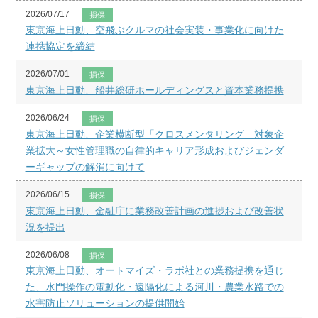
2026/07/17
損保
東京海上日動、空飛ぶクルマの社会実装・事業化に向けた
連携協定を締結
2026/07/01
損保
東京海上日動、船井総研ホールディングスと資本業務提携
2026/06/24
損保
東京海上日動、企業横断型「クロスメンタリング」対象企
業拡大～女性管理職の自律的キャリア形成およびジェンダ
ーギャップの解消に向けて
2026/06/15
損保
東京海上日動、金融庁に業務改善計画の進捗および改善状
況を提出
2026/06/08
損保
東京海上日動、オートマイズ・ラボ社との業務提携を通じ
た、水門操作の電動化・遠隔化による河川・農業水路での
水害防止ソリューションの提供開始