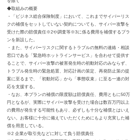
を除く
◆取組みの概要
・「ビジネス総合保険制度」において、これまでサイバーリス
クの補償をセットしていない契約についても、サイバー攻撃を
受けた際の賠償責任※2や調査等※3に係る費用を補償するプラ
ンを新設した。
・また、サイバーリスクに関するトラブルの無料の連絡・相談
窓口である「緊急時ホットラインサービス」を合わせて提供す
ることで、サイバー攻撃の被害発生時の初動対応のみならず、
トラブル発生時の緊急処置、対応計画の策定、再発防止策の提
案に至るまで、「初動対応」から「事態収束」に至る一連の対
応を支援する。
・なお、本プランの補償の限度額は賠償責任、費用ともに50万
円となるが、実際にサイバー攻撃を受けた場合は数百万円以上
の費用が発生する可能性もあり、必ずしも十分な補償とはいえ
ない。お客様に十分に備えていただくためにもより充実した補
償を用意している。
※2 企業が取引先などに対して負う賠償責任