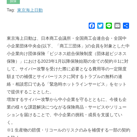
損保
Tag:
東京海上日動
F
T
L
E
共
a
w
i
m
有
c
i
n
a
東京海上日動は、日本商工会議所・全国商工会連合会・全国中
e
t
e
i
小企業団体中央会(以下、「商工三団体」)の会員を対象とした中
b
t
l
小企業向け団体保険「ビジネス総合保険制度（団体超ビジネス
o
e
保険）」における2023年1月以降保険始期の全ての契約※1に対
o
r
k
して、サイバー攻撃を受けた際に必要となる費用等の一定限度
額までの補償とサイバーリスクに関するトラブルの無料の連
絡・相談窓口である「緊急時ホットラインサービス」をセット
で提供することとした。
増加するサイバー攻撃から中小企業を守るとともに、今後も企
業の様々な課題解決につながる保険商品・サービスやソリュー
ションを届けることで、中小企業の挑戦・成長を支援してい
く。
※1 生産物の賠償・リコールのリスクのみを補償する一部の契約