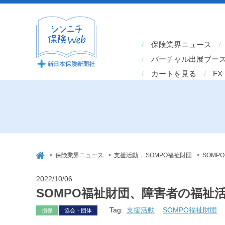
保険業界ニュース
バーチャル出展ブー
カートを見る
FX
>
>
,
>
保険業界ニュース
支援活動
SOMPO福祉財団
SOMP
2022/10/06
SOMPO福祉財団、障害者の福祉
Tag:
支援活動
SOMPO福祉財団
損保
協会・団体