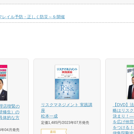
くフレイル予防・正しく防災～を開催
【DVD】
リスクマネジメント 実践講
代理店喫緊の
略はリスク
座
研修生）の
決まり！―
松本一成
具体的な方
を広げ他営
定価1,485円
2023年07月発売
をつける！
24年04月発売
書籍
伊集院剛史