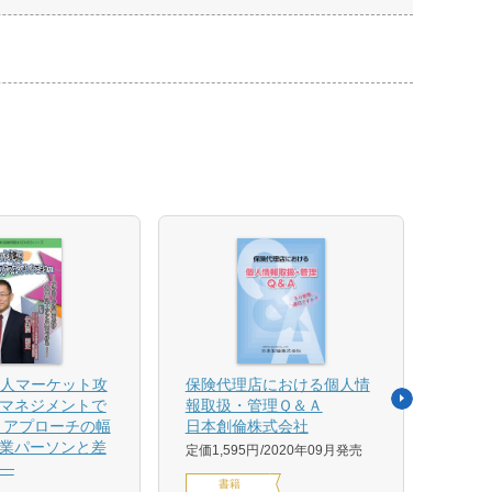
法人マーケット攻
保険代理店における個人情
売れ
マネジメントで
報取扱・管理Ｑ＆Ａ
平野 
 アプローチの幅
日本創倫株式会社
ンス
業パーソンと差
グ株
定価1,595円
2020年09月発売
―
定価1,
書籍