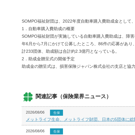
SOMPO福祉財団は、2022年度自動車購入費助成金とし
1．自動車購入費助成の概要
SOMPO福祉財団が実施している自動車購入費助成は、障
年6月から7月にかけて公募したところ、86件の応募があり
計233団体、助成額は合計約2.3億円となっている。
2．助成金贈呈式の開催予定
助成金の贈呈式は、損害保険ジャパン株式会社の支店と協力の
関連記事（保険業界ニュース）
2026/08/06
生保
メットライフ生命、メットライフ財団、日本の5団体に総額
2026/08/06
生保