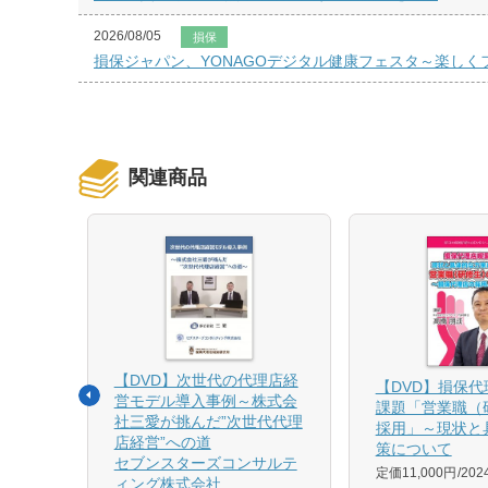
2026/08/05
損保
損保ジャパン、YONAGOデジタル健康フェスタ～楽し
関連商品
【DVD】次世代の代理店経
る募集
【DVD】損保
営モデル導入事例～株式会
課題「営業職（
社三愛が挑んだ”次世代代理
採用」～現状と
店経営”への道
策について
1月発売
セブンスターズコンサルテ
定価11,000円
20
ィング株式会社