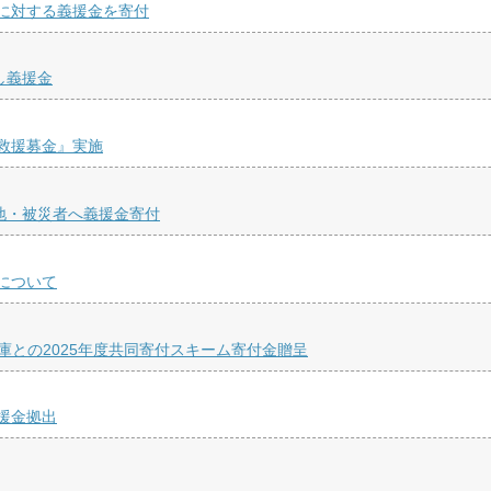
に対する義援金を寄付
し義援金
救援募金』実施
地・被災者へ義援金寄付
について
庫との2025年度共同寄付スキーム寄付金贈呈
援金拠出