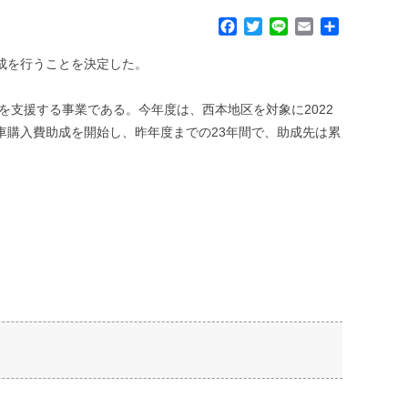
F
T
L
E
共
a
w
i
m
有
c
i
n
a
助成を行うことを決定した。
e
t
e
i
b
t
l
を支援する事業である。今年度は、西本地区を対象に2022
o
e
動車購入費助成を開始し、昨年度までの23年間で、助成先は累
o
r
k