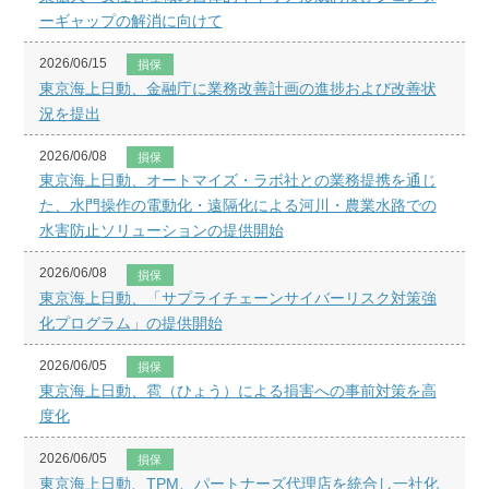
ーギャップの解消に向けて
2026/06/15
損保
東京海上日動、金融庁に業務改善計画の進捗および改善状
況を提出
2026/06/08
損保
東京海上日動、オートマイズ・ラボ社との業務提携を通じ
た、水門操作の電動化・遠隔化による河川・農業水路での
水害防止ソリューションの提供開始
2026/06/08
損保
東京海上日動、「サプライチェーンサイバーリスク対策強
化プログラム」の提供開始
2026/06/05
損保
東京海上日動、雹（ひょう）による損害への事前対策を高
度化
2026/06/05
損保
東京海上日動、TPM、パートナーズ代理店を統合し一社化