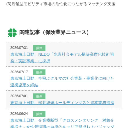
(3)店舗型モビリティ市場の活性化につながるマッチング支援
関連記事（保険業界ニュース）
2026/07/31
損保
東京海上日動、NEDO「水素社会モデル構築高度化技術開
発・実証事業」に採択
2026/07/17
損保
東京海上日動、空飛ぶクルマの社会実装・事業化に向けた
連携協定を締結
2026/07/01
損保
東京海上日動、船井総研ホールディングスと資本業務提携
2026/06/24
損保
東京海上日動、企業横断型「クロスメンタリング」対象企
業拡大～女性管理職の自律的キャリア形成およびジェンダ