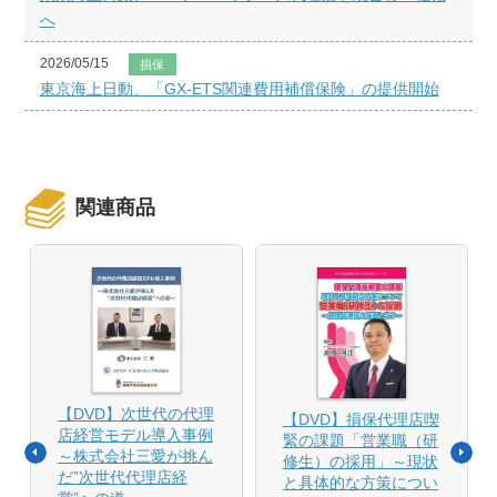
へ
2026/05/15
損保
東京海上日動、「GX-ETS関連費用補償保険」の提供開始
関連商品
【DVD】次世代の代理
【DVD】損保代理店喫
店経営モデル導入事例
緊の課題「営業職（研
～株式会社三愛が挑ん
修生）の採用」～現状
だ”次世代代理店経
と具体的な方策につい