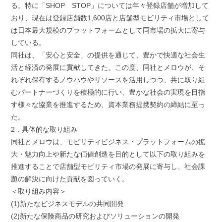
る。特に「SHOP STOP」については年々登録店舗が増加して
おり、現在は登録店舗数1,600店と店舗型モビリティ市場として
は日本最大規模のプラットフォームとして同市場の拡大に寄与
している。
同社は、「安心と安全」の提供を通じて、豊かで快適な社会生
活と経済の発展に貢献してきた。この度、同社とメロウが、そ
れぞれ保有するノウハウやリソースを活用しつつ、共に取り組
むパートナーづくりを積極的に行い、豊かな社会の実現を目指
す様々な協業を推進するため、資本業務提携契約の締結に至っ
た。
2．具体的な取り組み
同社とメロウは、モビリティビジネス・プラットフォームの拡
大・魅力向上や新たな価値創造を目的として以下の取り組みを
推進することで店舗型モビリティ市場の発展に寄与し、社会課
題の解決に向けた貢献を図っていく。
＜取り組み内容＞
(1)新たなビジネスモデルの共同開発
(2)新たな保険商品の研究およびソリューションの開発