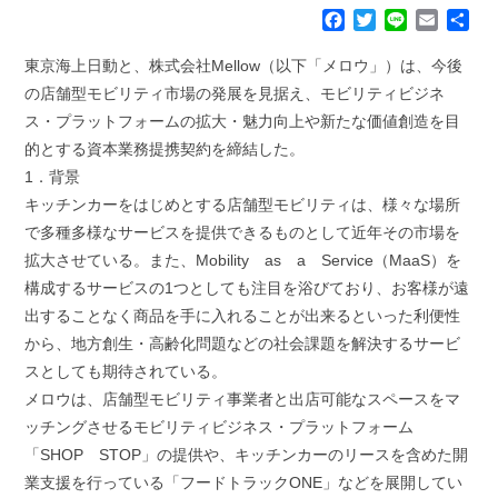
F
T
L
E
共
a
w
i
m
有
c
i
n
a
東京海上日動と、株式会社Mellow（以下「メロウ」）は、今後
e
t
e
i
の店舗型モビリティ市場の発展を見据え、モビリティビジネ
b
t
l
ス・プラットフォームの拡大・魅力向上や新たな価値創造を目
o
e
的とする資本業務提携契約を締結した。
o
r
k
1．背景
キッチンカーをはじめとする店舗型モビリティは、様々な場所
で多種多様なサービスを提供できるものとして近年その市場を
拡大させている。また、Mobility as a Service（MaaS）を
構成するサービスの1つとしても注目を浴びており、お客様が遠
出することなく商品を手に入れることが出来るといった利便性
から、地方創生・高齢化問題などの社会課題を解決するサービ
スとしても期待されている。
メロウは、店舗型モビリティ事業者と出店可能なスペースをマ
ッチングさせるモビリティビジネス・プラットフォーム
「SHOP STOP」の提供や、キッチンカーのリースを含めた開
業支援を行っている「フードトラックONE」などを展開してい