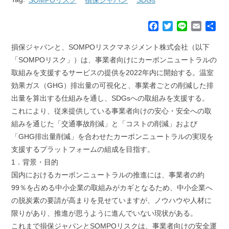
F
T
L
E
共
a
w
i
m
有
c
i
n
a
損保ジャパンと、SOMPOリスクマネジメント株式会社（以下
e
t
e
i
「SOMPOリスク」）は、事業者向けにカーボンニュートラルの
b
t
l
取組みを支援するサービスの提供を2022年内に開始する。温室
o
e
効果ガス（GHG）排出量の可視化と、事業者ごとの削減した排
o
r
k
出量を算出する仕組みを通し、SDGsへの取組みを支援する。
これにより、従来提供している事業者向けの安心・安全への取
組みを通じた「交通事故削減」と「コストの削減」および
「GHG排出量削減」を合わせたカーボンニュートラルの実現を
支援するプラットフォームの組成を目指す。
1．背景・目的
国内におけるカーボンニュートラルの推進には、事業者の約
99％を占める中小企業の取組みがカギとなるため、中小企業へ
の脱炭素の要請が高まりを見せていますが、ノウハウや人材に
限りがあり、推進が思うように進んでいない現状がある。
これまで損保ジャパンとSOMPOリスクは、事業者向けの安全運