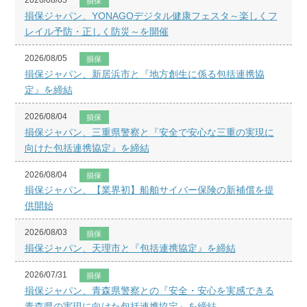
2026/08/05
損保
損保ジャパン、YONAGOデジタル健康フェスタ～楽しくフ
レイル予防・正しく防災～を開催
2026/08/05
損保
損保ジャパン、新居浜市と『地方創生に係る包括連携協
定』を締結
2026/08/04
損保
損保ジャパン、三重県警察と『安全で安心な三重の実現に
向けた包括連携協定』を締結
2026/08/04
損保
損保ジャパン、【業界初】船舶サイバー保険の新補償を提
供開始
2026/08/03
損保
損保ジャパン、天理市と『包括連携協定』を締結
2026/07/31
損保
損保ジャパン、青森県警察との『安全・安心を実感できる
青森県の実現に向けた包括連携協定』を締結