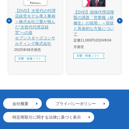
【DVD】次世代の代理
【DVD】損保代理店喫
店経営モデル導入事例
緊の課題「営業職（研
～株式会社三愛が挑ん
修生）の採用」～現状
だ”次世代代理店経
と具体的な方策につい
営”への道
て
セブンスターズコンサ
定価11,000円
2024年04
ルティング株式会社
月発売
2025年08月発売
音響・映像ソフト
音響・映像ソフト
会社概要
プライバシーポリシー
特定商取引に関する法律に基づく表示