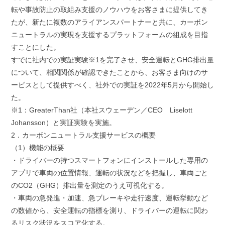
転や事故防止の取組み支援のノウハウをお客さまに提供してき
たが、新たに複数のアライアンスパートナーと共に、カーボン
ニュートラルの実現を支援するプラットフォームの組成を目指
すことにした。
すでに社内での実証実験※1を完了させ、安全運転とGHG排出量
について、相関関係が確認できたことから、お客さま向けのサ
ービスとして提供すべく、社外での実証を2022年5月から開始し
た。
※1：GreaterThan社（本社スウェーデン／CEO Liselott
Johansson）と実証実験を実施。
2．カーボンニュートラル支援サービスの概要
（1）機能の概要
・ドライバーの持つスマートフォンにインストールした専用の
アプリで車両の位置情報、運転の状況などを把握し、車両ごと
のCO2（GHG）排出量を測定のうえ可視化する。
・車両の急発進・加速、急ブレーキや走行速度、運転挙動など
の数値から、安全運転の指標を測り、ドライバーの運転に関わ
るリスク状況をスコア化する。