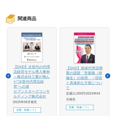
関連商品
【DVD】次世代の代理
【DVD】損保代理店喫
店経営モデル導入事例
緊の課題「営業職（研
～株式会社三愛が挑ん
修生）の採用」～現状
だ”次世代代理店経
と具体的な方策につい
営”への道
て
セブンスターズコンサ
定価11,000円
2024年04
ルティング株式会社
月発売
2025年08月発売
音響・映像ソフト
音響・映像ソフト