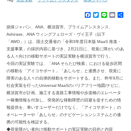
F
T
L
E
共
a
w
i
m
有
c
i
n
a
損保ジャパン、ANA、横須賀市、プライムアシスタンス、
e
t
e
i
Ashirase、ANA ウィングフェローズ・ヴイ王子（以下
b
t
l
「AWO」）は、国土交通省の「令和3年度日本版 MaaS 推進・
o
e
支援事業」の採択内容に基づき、2月21日に、視覚に障がいのあ
o
r
k
る人々向けの移動サポートの実証実験を横須賀市で行う。
今回の実証実験では、「ANA そらたび検索」における徒歩区間
の移動を「アイコサポート」「あしらせ」と連携させ、視覚に
障害のある人々の自律的移動をサポートする。また、昨年9月に
社会実装を行ったUniversal MaaSのバリアフリー地図/ナビに、
横須賀市が計画、施工する道路工事情報や歩道橋のエレベータ
ー稼働情報を付加し、突発的な移動障壁の回避を促すための情
報提供を、車いすユーザーだけでなく、「アイコサポート」の
オペレーターや「あしらせ」のナビゲーションシステムとの連
携の可能性を検証する。
◆視覚障がい者向け移動サポートの実証実験の目的と内容