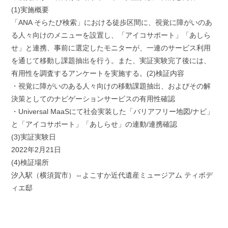
(1)実施概要
「ANA そらたび検索」における徒歩区間に、視覚に障がいのあ
る人々向けのメニューを設置し、「アイコサポート」「あしら
せ」と連携、事前に選定したモニターが、一連のサービス利用
を通じて移動し課題抽出を行う。また、実証実験完了後には、
有用性を調査するアンケートを実施する。(2)検証内容
・視覚に障がいのある人々向けの移動課題抽出、およびその解
決策としてのナビゲーションサービスの有用性確認
・Universal MaaSにて社会実装した「バリアフリー地図/ナビ」
と「アイコサポート」「あしらせ」の連動/連携確認
(3)実証実験日
2022年2月21日
(4)検証場所
汐入駅（横須賀市）⇔よこすか近代遺産ミュージアム ティボデ
ィエ邸