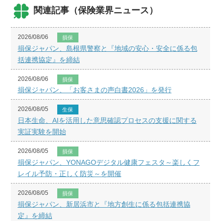
関連記事（保険業界ニュース）
2026/08/06
損保
損保ジャパン、島根県警察と『地域の安心・安全に係る包
括連携協定』を締結
2026/08/06
損保
損保ジャパン、「お客さまの声白書2026」を発行
2026/08/05
生保
日本生命、AIを活用した意思確認プロセスの支援に関する
実証実験を開始
2026/08/05
損保
損保ジャパン、YONAGOデジタル健康フェスタ～楽しくフ
レイル予防・正しく防災～を開催
2026/08/05
損保
損保ジャパン、新居浜市と『地方創生に係る包括連携協
定』を締結