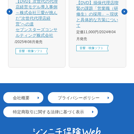
【DVD】次世代の代理
【DVD】損保代理店喫
店経営モデル導入事例
緊の課題「営業職（研
～株式会社三愛が挑ん
修生）の採用」～現状
だ”次世代代理店経
と具体的な方策につい
営”への道
て
セブンスターズコンサ
定価11,000円
2024年04
ルティング株式会社
月発売
2025年08月発売
音響・映像ソフト
音響・映像ソフト
会社概要
プライバシーポリシー
特定商取引に関する法律に基づく表示