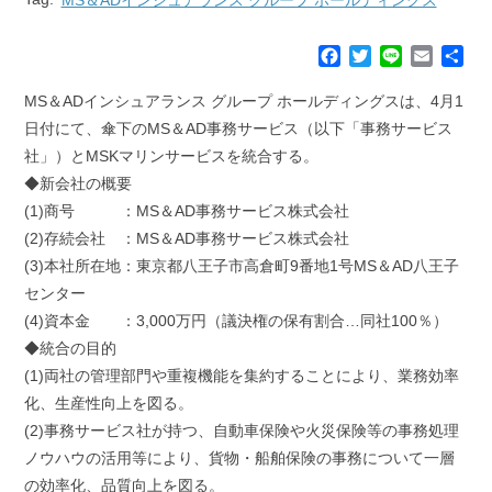
F
T
L
E
共
a
w
i
m
有
c
i
n
a
MS＆ADインシュアランス グループ ホールディングスは、4月1
e
t
e
i
日付にて、傘下のMS＆AD事務サービス（以下「事務サービス
b
t
l
社」）とMSKマリンサービスを統合する。
o
e
◆新会社の概要
o
r
k
(1)商号 ：MS＆AD事務サービス株式会社
(2)存続会社 ：MS＆AD事務サービス株式会社
(3)本社所在地：東京都八王子市高倉町9番地1号MS＆AD八王子
センター
(4)資本金 ：3,000万円（議決権の保有割合…同社100％）
◆統合の目的
(1)両社の管理部門や重複機能を集約することにより、業務効率
化、生産性向上を図る。
(2)事務サービス社が持つ、自動車保険や火災保険等の事務処理
ノウハウの活用等により、貨物・船舶保険の事務について一層
の効率化、品質向上を図る。