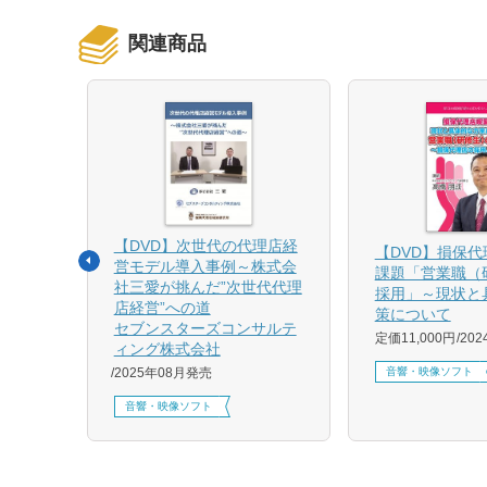
関連商品
【DVD】次世代の代理店経
る募集
【DVD】損保
営モデル導入事例～株式会
課題「営業職（
社三愛が挑んだ”次世代代理
採用」～現状と
店経営”への道
策について
1月発売
セブンスターズコンサルテ
定価11,000円
20
ィング株式会社
音響・映像ソフト
2025年08月発売
音響・映像ソフト