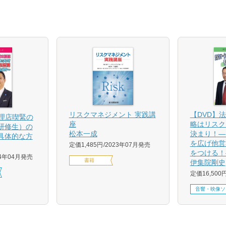
【DVD】
リスクマネジメント 実践講
代理店喫緊の
略はリスク
座
研修生）の
決まり！―
松本一成
具体的な方
を広げ他営
定価1,485円
2023年07月発売
をつける！
24年04月発売
書籍
伊集院剛史
定価16,500
音響・映像ソ