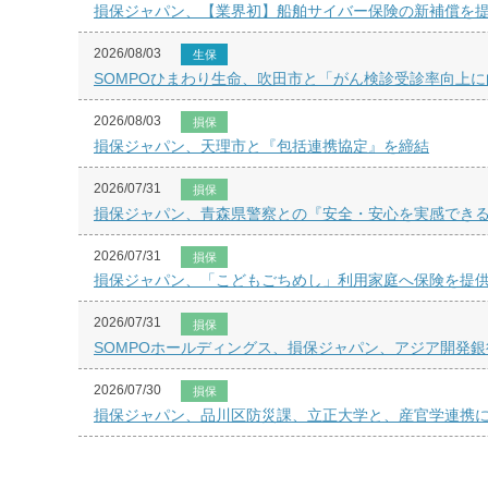
損保ジャパン、【業界初】船舶サイバー保険の新補償を
2026/08/03
生保
SOMPOひまわり生命、吹田市と「がん検診受診率向上
2026/08/03
損保
損保ジャパン、天理市と『包括連携協定』を締結
2026/07/31
損保
損保ジャパン、青森県警察との『安全・安心を実感でき
2026/07/31
損保
損保ジャパン、「こどもごちめし」利用家庭へ保険を提
2026/07/31
損保
SOMPOホールディングス、損保ジャパン、アジア開発
2026/07/30
損保
損保ジャパン、品川区防災課、立正大学と、産官学連携