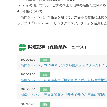
（8）その他、市民サービスの向上と地域の活性化に関する
4．今後について
損保ジャパンは、本協定を通じて、深谷市と密接に連携を
歩アプリ「Linkxaruku（リンククロスアルク）」を
関連記事（保険業界ニュース）
2026/08/05
損保
損保ジャパン、YONAGOデジタル健康フェスタ～楽し
2026/08/05
損保
損保ジャパン、新居浜市と『地方創生に係る包括連携協
2026/08/04
損保
損保ジャパン、三重県警察と『安全で安心な三重の実現
2026/08/04
損保