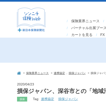
保険業界ニュース
バーチャル出展ブー
カートを見る
FX
>
>
,
>
保険業界ニュース
連携協定
損保ジャパン
損保ジャパ
2020/04/23
損保ジャパン、深谷市との「地域
Tag:
連携協定
損保ジャパン
損保