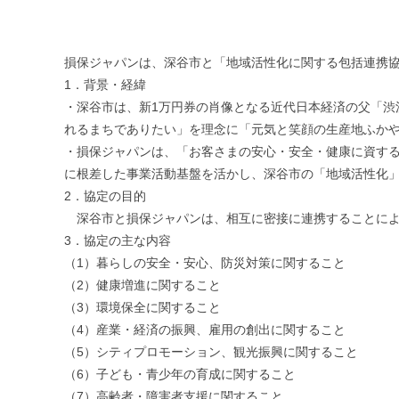
損保ジャパンは、深谷市と「地域活性化に関する包括連携協
1．背景・経緯
・深谷市は、新1万円券の肖像となる近代日本経済の父「
れるまちでありたい」を理念に「元気と笑顔の生産地ふか
・損保ジャパンは、「お客さまの安心・安全・健康に資す
に根差した事業活動基盤を活かし、深谷市の「地域活性化
2．協定の目的
深谷市と損保ジャパンは、相互に密接に連携することによ
3．協定の主な内容
（1）暮らしの安全・安心、防災対策に関すること
（2）健康増進に関すること
（3）環境保全に関すること
（4）産業・経済の振興、雇用の創出に関すること
（5）シティプロモーション、観光振興に関すること
（6）子ども・青少年の育成に関すること
（7）高齢者・障害者支援に関すること