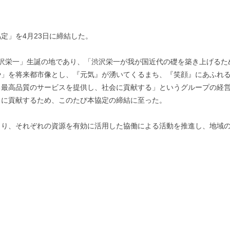
定」を4月23日に締結した。
渋沢栄一」生誕の地であり、「渋沢栄一が我が国近代の礎を築き上げるた
や」を将来都市像とし、『元気』が湧いてくるまち、『笑顔』にあふれ
る最高品質のサービスを提供し、社会に貢献する」というグループの経
」に貢献するため、このたび本協定の締結に至った。
り、それぞれの資源を有効に活用した協働による活動を推進し、地域