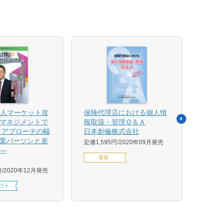
法人マーケット攻
保険代理店における個人情
売れ
マネジメントで
報取扱・管理Ｑ＆Ａ
平野 
 アプローチの幅
日本創倫株式会社
ンス
業パーソンと差
グ株
定価1,595円
2020年09月発売
―
定価1,
書籍
円
2020年12月発売
フト