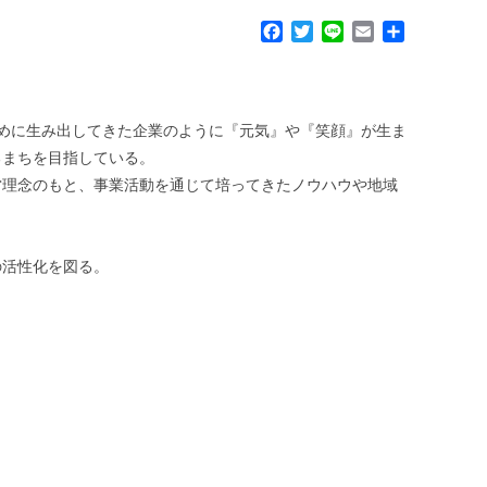
F
T
L
E
共
a
w
i
m
有
c
i
n
a
e
t
e
i
b
t
l
めに生み出してきた企業のように『元気』や『笑顔』が生ま
o
e
るまちを目指している。
o
r
k
営理念のもと、事業活動を通じて培ってきたノウハウや地域
の活性化を図る。