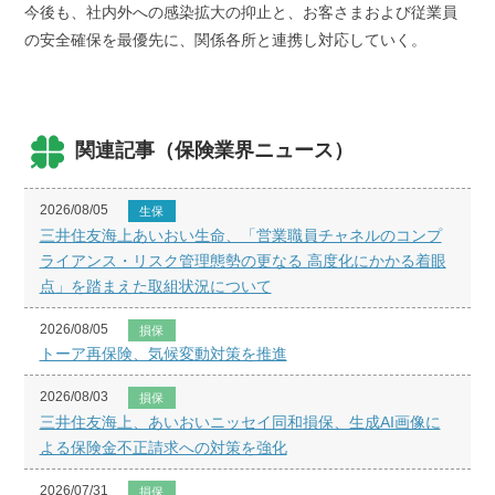
今後も、社内外への感染拡大の抑止と、お客さまおよび従業員
の安全確保を最優先に、関係各所と連携し対応していく。
関連記事（保険業界ニュース）
2026/08/05
生保
三井住友海上あいおい生命、「営業職員チャネルのコンプ
ライアンス・リスク管理態勢の更なる 高度化にかかる着眼
点」を踏まえた取組状況について
2026/08/05
損保
トーア再保険、気候変動対策を推進
2026/08/03
損保
三井住友海上、あいおいニッセイ同和損保、生成AI画像に
よる保険金不正請求への対策を強化
2026/07/31
損保