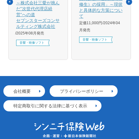
～株式会社三愛が挑ん
修生）の採用」～現状
だ”次世代代理店経
と具体的な方策につい
営”への道
て
セブンスターズコンサ
定価11,000円
2024年04
ルティング株式会社
月発売
2025年08月発売
音響・映像ソフト
音響・映像ソフト
会社概要
プライバシーポリシー
特定商取引に関する法律に基づく表示