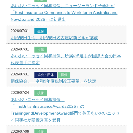
あいおいニッセイ同和損保、ニュージーランド子会社が
「Best Insurance Companies to Work for in Australia and
NewZealand 2026」に初選出
2026/07/31
生保
明治安田生命、明治安田名古屋駅前ビルが落成
2026/07/31
損保
あいおいニッセイ同和損保、所属の5選手が国際大会の日本
代表選手に決定
2026/07/31
協会・団体
損保
損保協会、「令和9年度税制改正要望」を決定
2026/07/24
損保
あいおいニッセイ同和損保、
「TheBritishInsuranceAwards2026」の
TrainingandDevelopmentAward部門で英国あいおいニッセ
イ同和社が最優秀賞を受賞
2026/07/09
損保