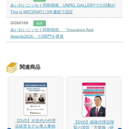
あいおいニッセイ同和損保、UNPEL GALLERYでの活動が
This is MECENATに3年連続で認定
2026/07/08
損保
あいおいニッセイ同和損保、「Insurance Asia
Awards2026」で2部門を受賞
関連商品
【DVD】次世代の代理
【DVD】損保代理店喫
店経営モデル導入事例
緊の課題「営業職（研