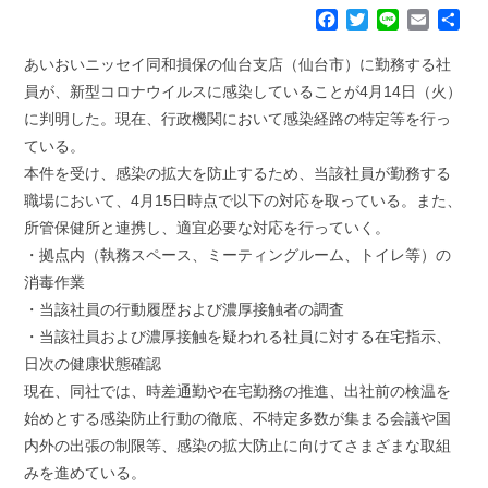
F
T
L
E
共
a
w
i
m
有
c
i
n
a
あいおいニッセイ同和損保の仙台支店（仙台市）に勤務する社
e
t
e
i
員が、新型コロナウイルスに感染していることが4月14日（火）
b
t
l
に判明した。現在、行政機関において感染経路の特定等を行っ
o
e
ている。
o
r
k
本件を受け、感染の拡大を防止するため、当該社員が勤務する
職場において、4月15日時点で以下の対応を取っている。また、
所管保健所と連携し、適宜必要な対応を行っていく。
・拠点内（執務スペース、ミーティングルーム、トイレ等）の
消毒作業
・当該社員の行動履歴および濃厚接触者の調査
・当該社員および濃厚接触を疑われる社員に対する在宅指示、
日次の健康状態確認
現在、同社では、時差通勤や在宅勤務の推進、出社前の検温を
始めとする感染防止行動の徹底、不特定多数が集まる会議や国
内外の出張の制限等、感染の拡大防止に向けてさまざまな取組
みを進めている。