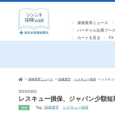
保険業界ニュース
バーチャル出展ブー
カートを見る
FX
>
>
,
>
保険業界ニュース
組織運営
レスキュー損保
レスキュ
2019/10/01
レスキュー損保、ジャパン少額短
Tag:
組織運営
レスキュー損保
損保