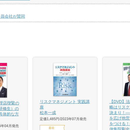
会員会社が賛同
【DVD】
リスクマネジメント 実践講
代理店喫緊の
略はリスク
座
研修生）の
決まり！―
松本一成
具体的な方
を広げ他営
定価1,485円
2023年07月発売
をつける！
24年04月発売
書籍
伊集院剛史