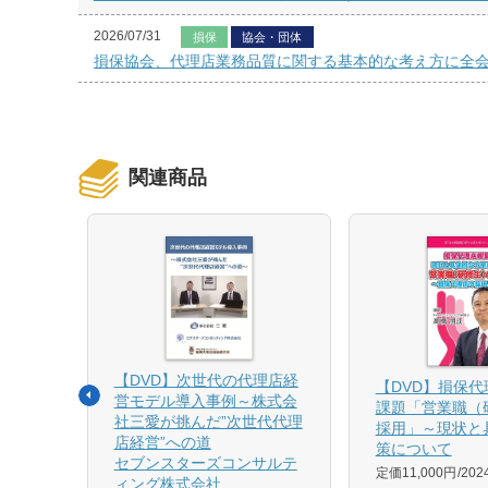
2026/07/31
損保
協会・団体
損保協会、代理店業務品質に関する基本的な考え方に全
関連商品
【DVD】次世代の代理店経
る募集
【DVD】損保
営モデル導入事例～株式会
課題「営業職（
社三愛が挑んだ”次世代代理
採用」～現状と
店経営”への道
策について
1月発売
セブンスターズコンサルテ
定価11,000円
20
ィング株式会社