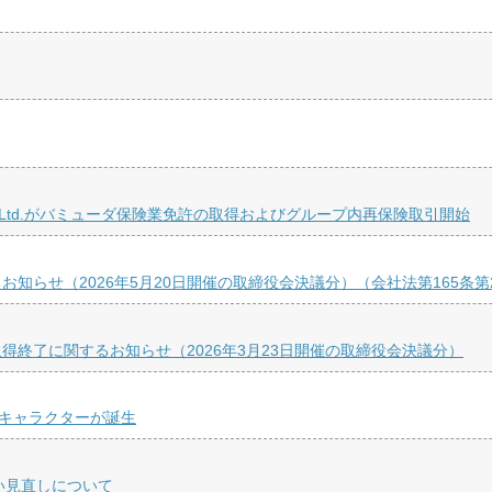
 Re Ltd.がバミューダ保険業免許の取得およびグループ内再保険取引開始
知らせ（2026年5月20日開催の取締役会決議分）（会社法第165条
終了に関するお知らせ（2026年3月23日開催の取締役会決議分）
ルキャラクターが誕生
取扱い見直しについて