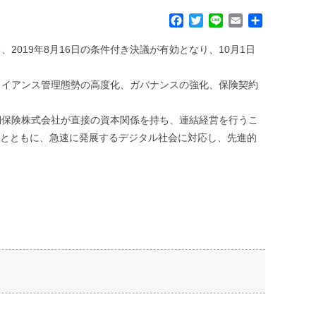
F
T
L
E
共
a
w
i
m
有
c
i
n
a
2019年8月16日の条件付き決議が有効となり、10月1日
e
t
e
i
b
t
l
ライアンス管理態勢の高度化、ガバナンスの強化、保険契約
o
e
o
r
k
期保険株式会社が直接の資本関係を持ち、連結経営を行うこ
るとともに、急速に発展するデジタル社会に対応し、先進的