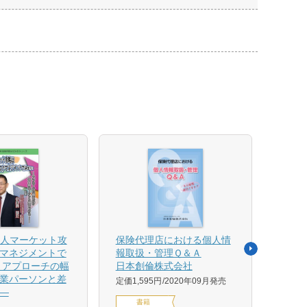
法人マーケット攻
保険代理店における個人情
売れ
マネジメントで
報取扱・管理Ｑ＆Ａ
平野 
 アプローチの幅
日本創倫株式会社
ンス
業パーソンと差
グ株
定価1,595円
2020年09月発売
―
定価1,
書籍