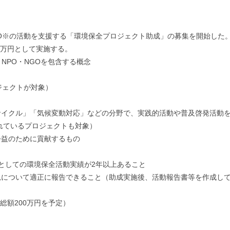
O※の活動を支援する「環境保全プロジェクト助成」の募集を開始した。
0万円として実施する。
の略で、NPO・NGOを包含する概念
ジェクトが対象）
サイクル」「気候変動対応」などの分野で、実践的活動や普及啓発活動
れているプロジェクトも対象）
公益のために貢献するもの
体としての環境保全活動実績が2年以上あること
況について適正に報告できること（助成実施後、活動報告書等を作成し
総額200万円を予定）