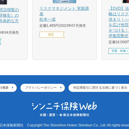
【DVD】
リスクマネジメント 実践講
代理店喫緊の
略はリスク
座
研修生）の
決まり！―
松本一成
具体的な方
を広げ他営
定価1,485円
2023年07月発売
をつける！
24年04月発売
書籍
伊集院剛史
定価16,500
音響・映像ソ
社概要
プライバシーポリシー
特定商取引に関する法律に基づく表示
本保険新聞社 Copyright The Shinnihon Hoken Shimbun Co., Ltd. All rights reser