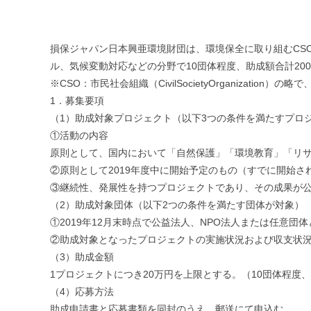
損保ジャパン日本興亜環境財団は、環境保全に取り組むCS
ル、気候変動対応などの分野で10団体程度、助成額合計20
※CSO：市民社会組織（CivilSocietyOrganization）
1．募集要項
（1）助成対象プロジェクト（以下3つの条件を満たすプロ
①活動の内容
原則として、国内において「自然保護」「環境教育」「リ
②原則として2019年度中に開始予定のもの（すでに開始さ
③継続性、発展性を持つプロジェクトであり、その成果が
（2）助成対象団体（以下2つの条件を満たす団体が対象）
①2019年12月末時点で公益法人、NPO法人または任意団
②助成対象となったプロジェクトの実施状況および収支状
（3）助成金額
1プロジェクトにつき20万円を上限とする。（10団体程度、
（4）応募方法
助成申請書と応募書類を同封のうえ、郵送にて申込む。