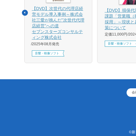
【DVD】次世代の代理店経
る募集
【DVD】損保
営モデル導入事例～株式会
課題「営業職（
社三愛が挑んだ”次世代代理
採用」～現状と
店経営”への道
策について
1月発売
セブンスターズコンサルテ
定価11,000円
20
ィング株式会社
音響・映像ソフト
2025年08月発売
音響・映像ソフト
会
©新日