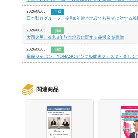
2026/08/05
生保
日本郵政グループ、令和8年熊本地震で被災者に対する義
2026/08/05
損保
大同火災、令和8年熊本地震に関する義援金を寄贈
2026/08/05
損保
損保ジャパン、YONAGOデジタル健康フェスタ～楽し
関連商品