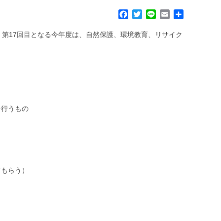
F
T
L
E
共
a
w
i
m
有
c
i
n
a
第17回目となる今年度は、自然保護、環境教育、リサイク
e
t
e
i
b
t
l
o
e
o
r
k
を行うもの
てもらう）