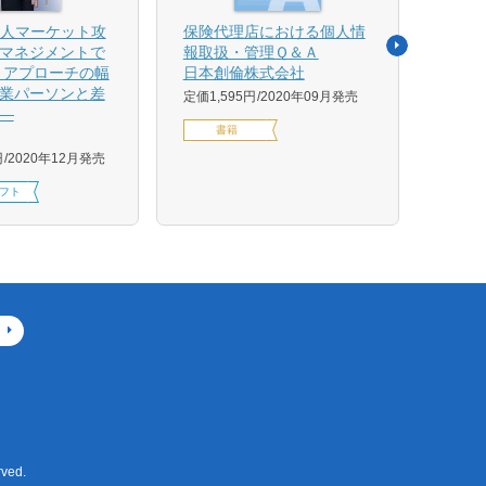
法人マーケット攻
保険代理店における個人情
売れ
マネジメントで
報取扱・管理Ｑ＆Ａ
平野 
 アプローチの幅
日本創倫株式会社
ンス
業パーソンと差
グ株
定価1,595円
2020年09月発売
―
定価1,
書籍
円
2020年12月発売
フト
ved.