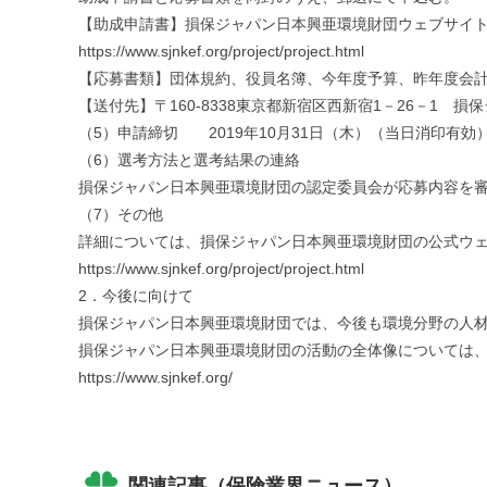
【助成申請書】損保ジャパン日本興亜環境財団ウェブサイ
https://www.sjnkef.org/project/project.html
【応募書類】団体規約、役員名簿、今年度予算、昨年度会
【送付先】〒160-8338東京都新宿区西新宿1－26－1
（5）申請締切 2019年10月31日（木）（当日消印有効
（6）選考方法と選考結果の連絡
損保ジャパン日本興亜環境財団の認定委員会が応募内容を審査
（7）その他
詳細については、損保ジャパン日本興亜環境財団の公式ウ
https://www.sjnkef.org/project/project.html
2．今後に向けて
損保ジャパン日本興亜環境財団では、今後も環境分野の人
損保ジャパン日本興亜環境財団の活動の全体像については
https://www.sjnkef.org/
関連記事（保険業界ニュース）