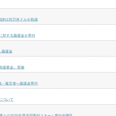
約135万米ドルを助成
に対する義援金を寄付
し義援金
救援募金』実施
地・被災者へ義援金寄付
について
庫との2025年度共同寄付スキーム寄付金贈呈