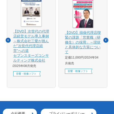
【DVD】次世代の代理
【DVD】損保代理店喫
店経営モデル導入事例
緊の課題「営業職（研
～株式会社三愛が挑ん
修生）の採用」～現状
だ”次世代代理店経
と具体的な方策につい
営”への道
て
セブンスターズコンサ
定価11,000円
2024年04
ルティング株式会社
月発売
2025年08月発売
音響・映像ソフト
音響・映像ソフト
会社概要
プライバシーポリシー