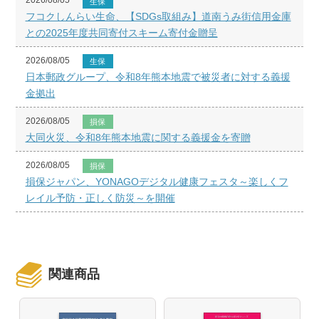
2026/08/05
生保
フコクしんらい生命、【SDGs取組み】道南うみ街信用金庫
との2025年度共同寄付スキーム寄付金贈呈
2026/08/05
生保
日本郵政グループ、令和8年熊本地震で被災者に対する義援
金拠出
2026/08/05
損保
大同火災、令和8年熊本地震に関する義援金を寄贈
2026/08/05
損保
損保ジャパン、YONAGOデジタル健康フェスタ～楽しくフ
レイル予防・正しく防災～を開催
関連商品