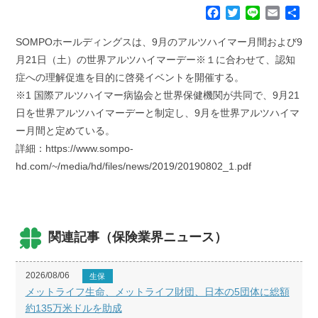
F
T
L
E
共
a
w
i
m
有
c
i
n
a
SOMPOホールディングスは、9月のアルツハイマー月間および9
e
t
e
i
月21日（土）の世界アルツハイマーデー※１に合わせて、認知
b
t
l
症への理解促進を目的に啓発イベントを開催する。
o
e
※1 国際アルツハイマー病協会と世界保健機関が共同で、9月21
o
r
k
日を世界アルツハイマーデーと制定し、9月を世界アルツハイマ
ー月間と定めている。
詳細：https://www.sompo-
hd.com/~/media/hd/files/news/2019/20190802_1.pdf
関連記事（保険業界ニュース）
2026/08/06
生保
メットライフ生命、メットライフ財団、日本の5団体に総額
約135万米ドルを助成