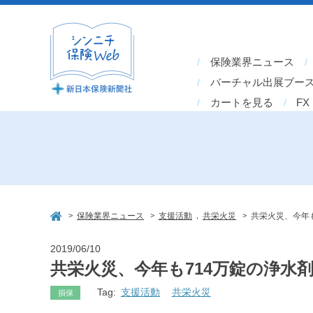
保険業界ニュース
バーチャル出展ブー
カートを見る
FX
>
>
,
>
保険業界ニュース
支援活動
共栄火災
共栄火災、今年
2019/06/10
共栄火災、今年も714万錠の浄水
Tag:
支援活動
共栄火災
損保