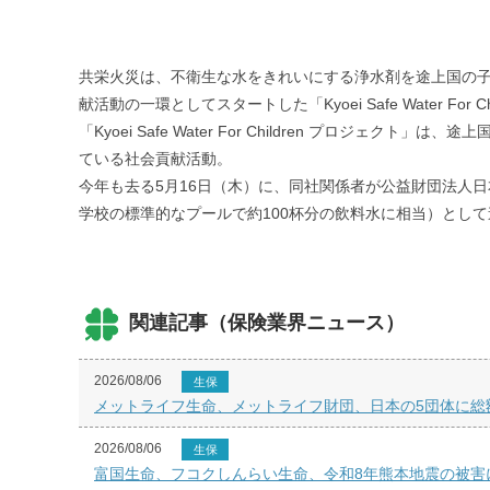
共栄火災は、不衛生な水をきれいにする浄水剤を途上国の子
献活動の一環としてスタートした「Kyoei Safe Water 
「Kyoei Safe Water For Children プ
ている社会貢献活動。
今年も去る5月16日（木）に、同社関係者が公益財団法人日本
学校の標準的なプールで約100杯分の飲料水に相当）とし
関連記事（保険業界ニュース）
2026/08/06
生保
メットライフ生命、メットライフ財団、日本の5団体に総額
2026/08/06
生保
富国生命、フコクしんらい生命、令和8年熊本地震の被害