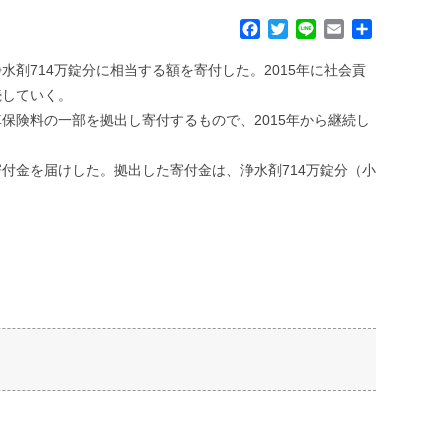
F
T
L
E
共
a
w
i
m
有
c
i
n
a
剤714万錠分に相当する額を寄付した。2015年に社会貢
e
t
e
i
継続していく。
b
t
l
に自動車保険料の一部を拠出し寄付するもので、2015年から継続し
o
e
o
r
k
た寄付金を届けした。拠出した寄付金は、浄水剤714万錠分（小