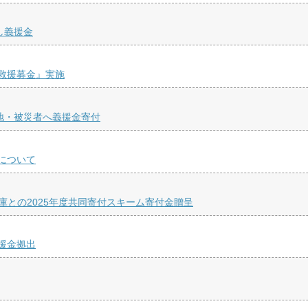
し義援金
救援募金』実施
地・被災者へ義援金寄付
について
庫との2025年度共同寄付スキーム寄付金贈呈
援金拠出