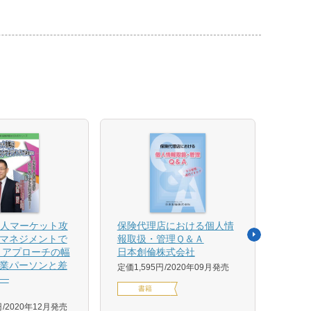
法人マーケット攻
保険代理店における個人情
売れ
マネジメントで
報取扱・管理Ｑ＆Ａ
平野 
 アプローチの幅
日本創倫株式会社
ンス
業パーソンと差
グ株
定価1,595円
2020年09月発売
―
定価1,
書籍
円
2020年12月発売