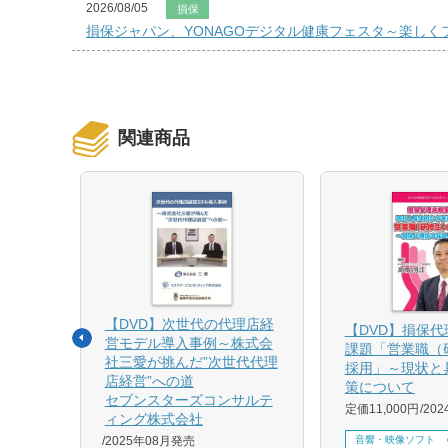
2026/08/05
損保
損保ジャパン、YONAGOデジタル健康フェスタ～楽し
関連商品
【DVD】次世代の代理店経
る募集
【DVD】損保
営モデル導入事例～株式会
課題「営業職（
社三愛が挑んだ”次世代代理
採用」～現状と
店経営”への道
策について
1月発売
セブンスターズコンサルテ
定価11,000円
20
ィング株式会社
音響・映像ソフト
2025年08月発売