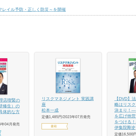
くフレイル予防・正しく防災～を開催
【DVD】
リスクマネジメント 実践講
代理店喫緊の
略はリスク
座
研修生）の
決まり！―
松本一成
具体的な方
を広げ他営
定価1,485円
2023年07月発売
をつける！
24年04月発売
書籍
伊集院剛史
定価16,500