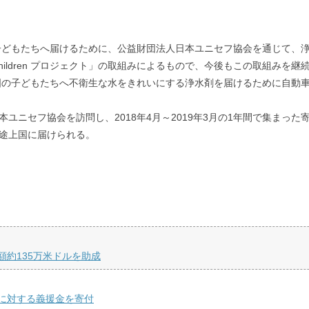
どもたちへ届けるために、公益財団法人日本ユニセフ協会を通じて、浄水
For Children プロジェクト」の取組みによるもので、今後もこの取組みを
ロジェクト」は、途上国の子どもたちへ不衛生な水をきれいにする浄水剤を届けるため
ユニセフ協会を訪問し、2018年4月～2019年3月の1年間で集まっ
て途上国に届けられる。
約135万米ドルを助成
に対する義援金を寄付