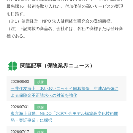
最先端 IoT 技術を取り入れた、付加価値の高いサービスの実現
を目指す。
（※1）健康経営：NPO 法人健康経営研究会の登録商標。
（注）上記掲載の商品名、会社名は、各社の商標または登録商
標である。
関連記事（保険業界ニュース）
2026/08/03
損保
三井住友海上、あいおいニッセイ同和損保、生成AI画像に
よる保険金不正請求への対策を強化
2026/07/31
損保
東京海上日動、NEDO「水素社会モデル構築高度化技術開
発・実証事業」に採択
2026/07/17
損保