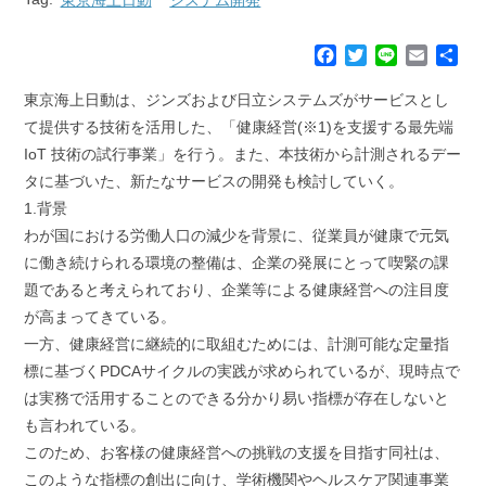
F
T
L
E
共
a
w
i
m
有
c
i
n
a
東京海上日動は、ジンズおよび日立システムズがサービスとし
e
t
e
i
て提供する技術を活用した、「健康経営(※1)を支援する最先端
b
t
l
IoT 技術の試行事業」を行う。また、本技術から計測されるデー
o
e
タに基づいた、新たなサービスの開発も検討していく。
o
r
k
1.背景
わが国における労働人口の減少を背景に、従業員が健康で元気
に働き続けられる環境の整備は、企業の発展にとって喫緊の課
題であると考えられており、企業等による健康経営への注目度
が高まってきている。
一方、健康経営に継続的に取組むためには、計測可能な定量指
標に基づくPDCAサイクルの実践が求められているが、現時点で
は実務で活用することのできる分かり易い指標が存在しないと
も言われている。
このため、お客様の健康経営への挑戦の支援を目指す同社は、
このような指標の創出に向け、学術機関やヘルスケア関連事業