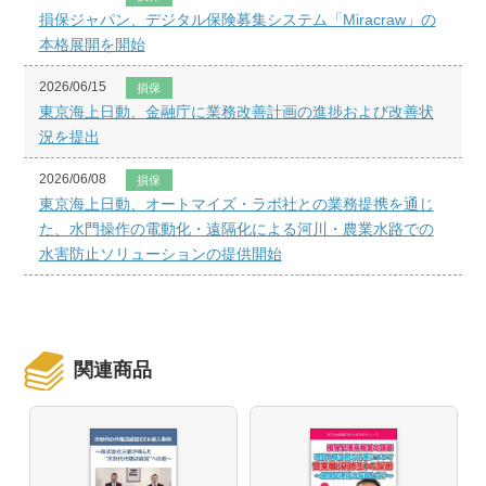
損保ジャパン、デジタル保険募集システム「Miracraw」の
本格展開を開始
2026/06/15
損保
東京海上日動、金融庁に業務改善計画の進捗および改善状
況を提出
2026/06/08
損保
東京海上日動、オートマイズ・ラボ社との業務提携を通じ
た、水門操作の電動化・遠隔化による河川・農業水路での
水害防止ソリューションの提供開始
関連商品