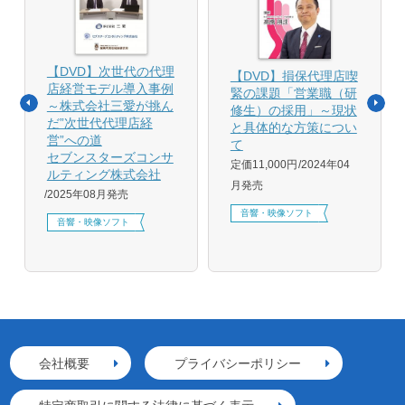
【DVD】次世代の代理
【DVD】損保代理店喫
店経営モデル導入事例
緊の課題「営業職（研
～株式会社三愛が挑ん
修生）の採用」～現状
だ”次世代代理店経
と具体的な方策につい
営”への道
て
セブンスターズコンサ
定価11,000円
2024年04
ルティング株式会社
月発売
2025年08月発売
音響・映像ソフト
音響・映像ソフト
会社概要
プライバシーポリシー