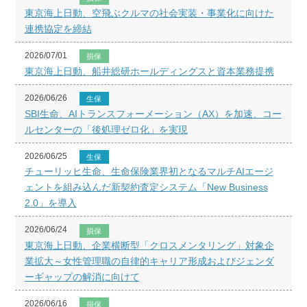
東京海上日動、空飛ぶクルマの社会実装・事業化に向けた
連携協定を締結
2026/07/01
損保
東京海上日動、船井総研ホールディングスと資本業務提携
2026/06/26
生保
SBI生命、AIトランスフォーメーション（AX）を加速、コー
ルセンターの「後処理ゼロ化」を実現
2026/06/25
生保
チューリッヒ生命、生命保険業界初となるマルチAIエージ
ェントを組み込んだ新契約査定システム「New Business
2.0」を導入
2026/06/24
損保
東京海上日動、企業横断型「クロスメンタリング」対象企
業拡大～女性管理職の自律的キャリア形成およびジェンダ
ーギャップの解消に向けて
2026/06/16
損保