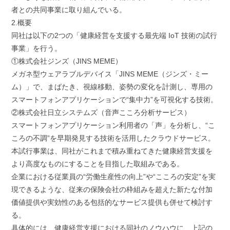
者との共同事業に取り組んでいる。
2.概要
同社は以下の2つの「健康経営を支援する最先端 IoT 技術の試行
事業」を行う。
①株式会社ジンズ（JINS MEME）
メガネ型ウェアラブルデバイス「JINS MEME（ジンズ・ミー
ム）」で、まばたき、視線移動、姿勢の変化を計測し、専用の
スマートフォンアプリケーションで“集中力”を可視化する技術。
②株式会社日立システムズ（音声こころ分析サービス）
スマートフォンアプリケーション利用者の「声」を分析し、“こ
ころの不調”を早期発見する技術を活用したクラウドサービス。
本試行事業は、同社がこれまで積み重ねてきた健康経営支援を
より高度なものにすることを目指した取組みである。
企業における従業員の“労働生産性の向上”や“こころの安定”を実
現できるような、従来の保険会社の枠組みを超えた新たな付加
価値提供や実効性のある包括的なサービス提供も併せて検討す
る。
具体的には、健康経営支援における同社のノウハウに、上記の