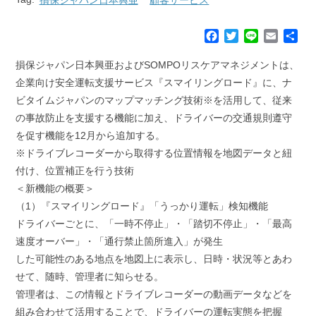
F
T
L
E
共
a
w
i
m
有
c
i
n
a
損保ジャパン日本興亜およびSOMPOリスケアマネジメントは、
e
t
e
i
企業向け安全運転支援サービス『スマイリングロード』に、ナ
b
t
l
ビタイムジャパンのマップマッチング技術※を活用して、従来
o
e
の事故防止を支援する機能に加え、ドライバーの交通規則遵守
o
r
k
を促す機能を12月から追加する。
※ドライブレコーダーから取得する位置情報を地図データと紐
付け、位置補正を行う技術
＜新機能の概要＞
（1）『スマイリングロード』「うっかり運転」検知機能
ドライバーごとに、「一時不停止」・「踏切不停止」・「最高
速度オーバー」・「通行禁止箇所進入」が発生
した可能性のある地点を地図上に表示し、日時・状況等とあわ
せて、随時、管理者に知らせる。
管理者は、この情報とドライブレコーダーの動画データなどを
組み合わせて活用することで、ドライバーの運転実態を把握