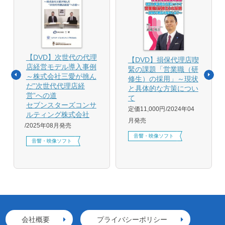
【DVD】次世代の代理
【DVD】損保代理店喫
店経営モデル導入事例
緊の課題「営業職（研
～株式会社三愛が挑ん
修生）の採用」～現状
だ”次世代代理店経
と具体的な方策につい
営”への道
て
セブンスターズコンサ
定価11,000円
2024年04
ルティング株式会社
月発売
2025年08月発売
音響・映像ソフト
音響・映像ソフト
会社概要
プライバシーポリシー