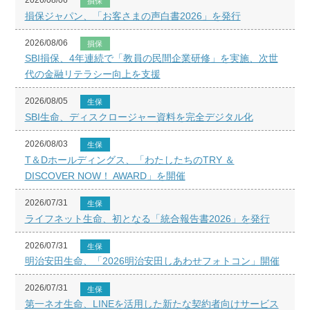
損保
損保ジャパン、「お客さまの声白書2026」を発行
2026/08/06
損保
SBI損保、4年連続で「教員の民間企業研修」を実施、次世
代の金融リテラシー向上を支援
2026/08/05
生保
SBI生命、ディスクロージャー資料を完全デジタル化
2026/08/03
生保
T＆Dホールディングス、「わたしたちのTRY ＆
DISCOVER NOW！ AWARD」を開催
2026/07/31
生保
ライフネット生命、初となる「統合報告書2026」を発行
2026/07/31
生保
明治安田生命、「2026明治安田しあわせフォトコン」開催
2026/07/31
生保
第一ネオ生命、LINEを活用した新たな契約者向けサービス