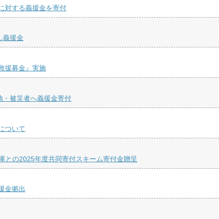
に対する義援金を寄付
し義援金
救援募金』実施
地・被災者へ義援金寄付
について
庫との2025年度共同寄付スキーム寄付金贈呈
援金拠出