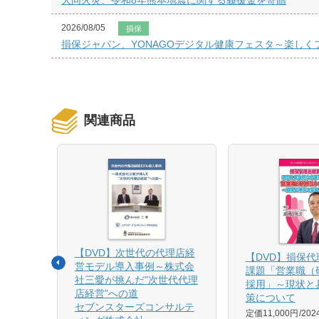
大同火災、令和8年熊本地震に関する義援金を寄贈
2026/08/05
損保
損保ジャパン、YONAGOデジタル健康フェスタ～楽し
関連商品
【DVD】次世代の代理店経
る募集
【DVD】損保
営モデル導入事例～株式会
課題「営業職（
社三愛が挑んだ”次世代代理
採用」～現状と
店経営”への道
策について
1月発売
セブンスターズコンサルテ
定価11,000円
20