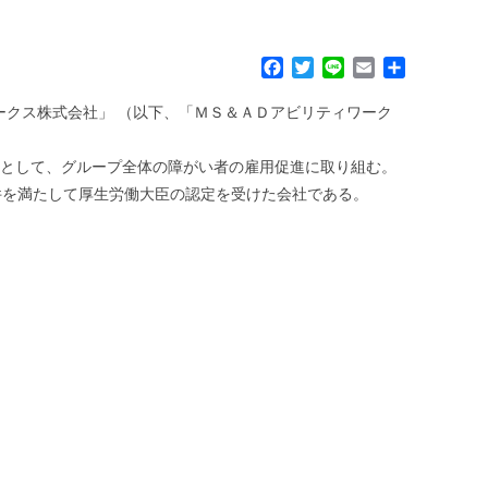
F
T
L
E
共
a
w
i
m
有
c
i
n
a
ワークス株式会社」 （以下、「ＭＳ＆ＡＤアビリティワーク
e
t
e
i
b
t
l
関として、グループ全体の障がい者の雇用促進に取り組む。
o
e
件を満たして厚生労働大臣の認定を受けた会社である。
o
r
k