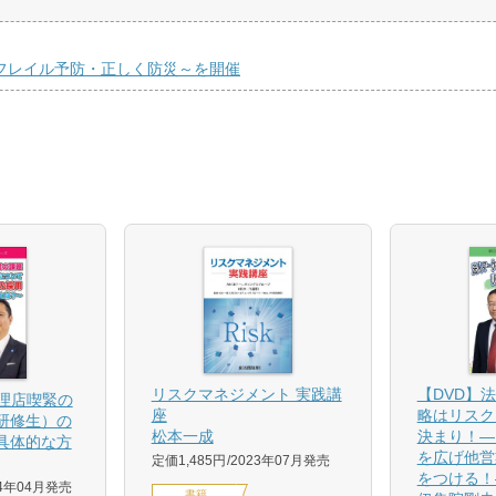
くフレイル予防・正しく防災～を開催
【DVD】
リスクマネジメント 実践講
代理店喫緊の
略はリスク
座
研修生）の
決まり！―
松本一成
具体的な方
を広げ他営
定価1,485円
2023年07月発売
をつける！
24年04月発売
書籍