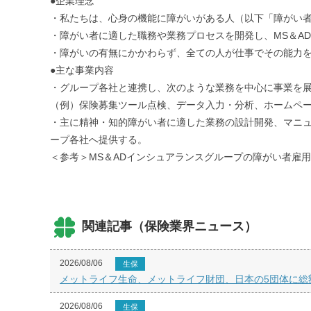
●企業理念
・私たちは、心身の機能に障がいがある人（以下「障がい者
・障がい者に適した職務や業務プロセスを開発し、MS＆A
・障がいの有無にかかわらず、全ての人が仕事でその能力
●主な事業内容
・グループ各社と連携し、次のような業務を中心に事業を
（例）保険募集ツール点検、データ入力・分析、ホームペ
・主に精神・知的障がい者に適した業務の設計開発、マニュ
ープ各社へ提供する。
＜参考＞MS＆ADインシュアランスグループの障がい者雇用率：
関連記事（保険業界ニュース）
2026/08/06
生保
メットライフ生命、メットライフ財団、日本の5団体に総額
2026/08/06
生保