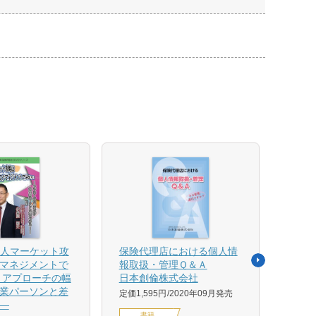
法人マーケット攻
保険代理店における個人情
売れ
マネジメントで
報取扱・管理Ｑ＆Ａ
平野 
 アプローチの幅
日本創倫株式会社
ンス
業パーソンと差
グ株
定価1,595円
2020年09月発売
―
定価1,
書籍