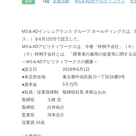
Tag:
支援活動
MS＆ADホールディングス
社
損保
MS＆ADインシュアランス グループ ホールディングスは
ス」）を6月1日付で設立した。
MS＆ADアビリティワークスは、今後「特例子会社」（※
（※）特例子会社とは、「障害者の雇用の促進等に関する
＜MS＆ADアビリティワークスの概要＞
●設立日 2018年6月1日
●本店所在地 東京都中央区新川一丁目26番9号
●資本金 5千万円
●役員・従業員体制 取締役社長 本島なおみ
取締役 土岐 忠
取締役 白井祐介
監査役 河本圭介
従業員 16名