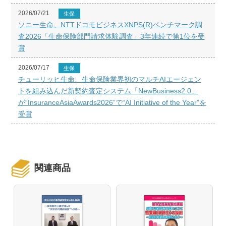
2026/07/21
生保
ソニー生命、NTTドコモビジネスXNPS(R)ベンチマーク調
査2026「生命保険部門請求体験調査」3年連続で第1位を受
賞
2026/07/17
生保
チューリッヒ生命、生命保険業界初のマルチAIエージェン
トを組み込んだ新契約査定システム「NewBusiness2.0」
が“InsuranceAsiaAwards2026”で“AI Initiative of the Year”を
受賞
関連商品