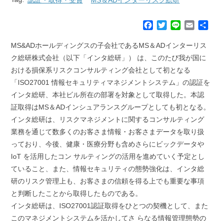
F
T
L
E
共
a
w
i
m
有
c
i
n
a
MS&ADホールディングスの子会社であるMS＆ADインターリス
e
t
e
i
ク総研株式会社（以下「インタ総研」） は、このたび我が国に
b
t
l
おける損保系リスクコンサルティング会社として初となる
o
e
「ISO27001 情報セキュリティマネジメントシステム」の認証を
o
r
k
インタ総研、本社ビル所在の部署を対象として取得した。本認
証取得はMS＆ADインシュアランスグループとしても初となる。
インタ総研は、リスクマネジメントに関するコンサルティング
業務を通じて数多くのお客さま情報・お客さまデータを取り扱
っており、今後、健康・医療分野も含めさらにビックデータや
IoT を活用したコン サルティングの活用を進めていく予定とし
ていること、また、情報セキュリティの態勢強化は、インタ総
研のリスク管理上も、お客さまの信頼を得る上でも重要な事項
と判断したことから取得したものである。
インタ総研は、ISO27001認証取得をひとつの契機として、また
このマネジメントシステムを活かしてさ らなる情報管理態勢の