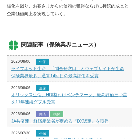
強化を図り、お客さまからの信頼の獲得ならびに持続的成長と
企業価値向上を実現していく。
関連記事（保険業界ニュース）
2026/08/06
生保
ライフネット生命、「問合せ窓口」とウェブサイトが生命
保険業界最多、通算14回目の最高評価を受賞
2026/08/06
生保
オリックス生命、HDI格付けベンチマーク、最高評価三つ星
を11年連続ダブル受賞
2026/08/06
共済
損保
JA共済連、経済産業省が定める『DX認定』を取得
2026/07/30
生保