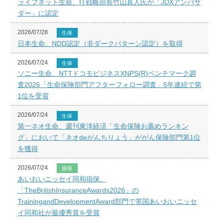
ライフネット生命、IT戦略部長竹山真人氏が「JDXアンバサ
ダー」に認定
2026/07/28
生保
日本生命、NDD認定（非ダークパターン認定）を取得
2026/07/24
生保
ソニー生命、NTTドコモビジネスXNPS(R)ベンチマーク調
査2026「生命保険部門アフターフォロー調査」5年連続で第
1位を受賞
2026/07/24
生保
第一ネオ生命、週刊東洋経済「生命保険お薦めランキン
グ」において「ネオdeがんちりょう」ががん保険部門第1位
を獲得
2026/07/24
損保
あいおいニッセイ同和損保、
「TheBritishInsuranceAwards2026」の
TrainingandDevelopmentAward部門で英国あいおいニッセ
イ同和社が最優秀賞を受賞