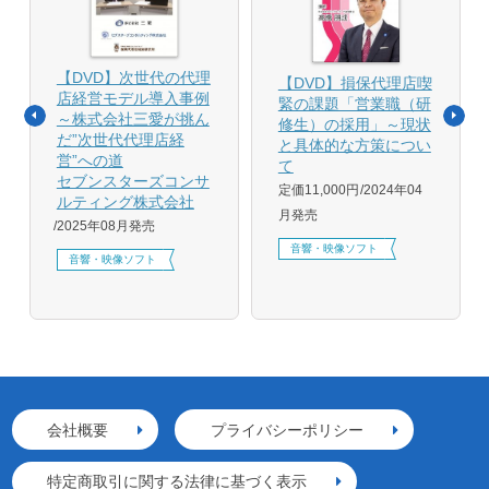
【DVD】次世代の代理
【DVD】損保代理店喫
店経営モデル導入事例
緊の課題「営業職（研
～株式会社三愛が挑ん
修生）の採用」～現状
だ”次世代代理店経
と具体的な方策につい
営”への道
て
セブンスターズコンサ
定価11,000円
2024年04
ルティング株式会社
月発売
2025年08月発売
音響・映像ソフト
音響・映像ソフト
会社概要
プライバシーポリシー
特定商取引に関する法律に基づく表示