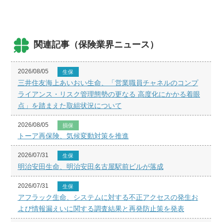
関連記事（保険業界ニュース）
2026/08/05
生保
三井住友海上あいおい生命、「営業職員チャネルのコンプ
ライアンス・リスク管理態勢の更なる 高度化にかかる着眼
点」を踏まえた取組状況について
2026/08/05
損保
トーア再保険、気候変動対策を推進
2026/07/31
生保
明治安田生命、明治安田名古屋駅前ビルが落成
2026/07/31
生保
アフラック生命、システムに対する不正アクセスの発生お
よび情報漏えいに関する調査結果と再発防止策を発表