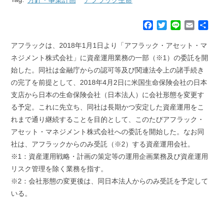
F
T
L
E
共
a
w
i
m
有
c
i
n
a
アフラックは、2018年1月1日より「アフラック・アセット・マ
e
t
e
i
ネジメント株式会社」に資産運用業務の一部（※1）の委託を開
b
t
l
始した。同社は金融庁からの認可等及び関連法令上の諸手続き
o
e
の完了を前提として、2018年4月2日に米国生命保険会社の日本
o
r
k
支店から日本の生命保険会社（日本法人）に会社形態を変更す
る予定。これに先立ち、同社は長期かつ安定した資産運用をこ
れまで通り継続することを目的として、このたびアフラック・
アセット・マネジメント株式会社への委託を開始した。なお同
社は、アフラックからのみ受託（※2）する資産運用会社。
※1：資産運用戦略・計画の策定等の運用企画業務及び資産運用
リスク管理を除く業務を指す。
※2：会社形態の変更後は、同日本法人からのみ受託を予定して
いる。