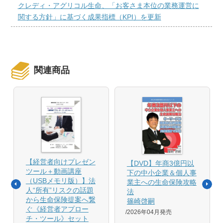
クレディ・アグリコル生命、「お客さま本位の業務運営に
関する方針」に基づく成果指標（KPI）を更新
関連商品
【経営者向けプレゼン
【DVD】年商3億円以
ツール＋動画講座
下の中小企業＆個人事
（USBメモリ版）】法
業主への生命保険攻略
人“所有”リスクの話題
法
から生命保険提案へ繋
篠崎啓嗣
ぐ《経営者アプロー
2026年04月発売
チ・ツール》セット