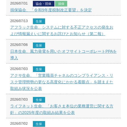
2026/07/31
協会・団体
損保
損保協会、「令和9年度税制改正要望」を決定
2026/07/13
生保
アフラック生命、システムに対する不正アクセスの発生お
よび情報漏えいに関するお詫びとお知らせ（第二報）
2026/07/06
生保
日本生命、風力発電を用いたオフサイトコーポレートPPAを
導入
2026/07/03
生保
アクサ生命、「営業職員チャネルのコンプライアンス・リ
スク管理態勢の更なる高度化にかかる着眼点」を踏まえた
取組み状況を公表
2026/07/03
生保
ライフネット生命、「お客さま本位の業務運営に関する方
針」の2025年度の取組み結果を公表
2026/07/02
生保