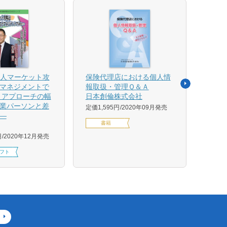
法人マーケット攻
保険代理店における個人情
売れ
マネジメントで
報取扱・管理Ｑ＆Ａ
平野 
 アプローチの幅
日本創倫株式会社
ンス
業パーソンと差
グ株
定価1,595円
2020年09月発売
―
定価1,
書籍
円
2020年12月発売
フト