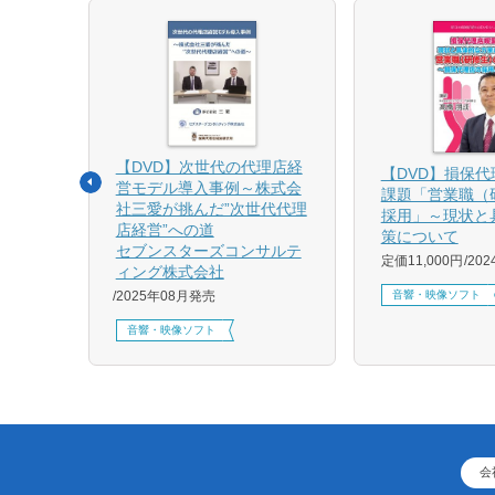
【DVD】次世代の代理店経
る募集
【DVD】損保
営モデル導入事例～株式会
課題「営業職（
社三愛が挑んだ”次世代代理
採用」～現状と
店経営”への道
策について
1月発売
セブンスターズコンサルテ
定価11,000円
20
ィング株式会社
音響・映像ソフト
2025年08月発売
音響・映像ソフト
会