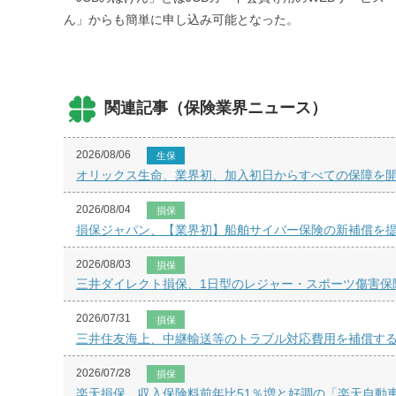
ん」からも簡単に申し込み可能となった。
関連記事（保険業界ニュース）
2026/08/06
生保
オリックス生命、業界初、加入初日からすべての保障を開始
2026/08/04
損保
損保ジャパン、【業界初】船舶サイバー保険の新補償を
2026/08/03
損保
三井ダイレクト損保、1日型のレジャー・スポーツ傷害保
2026/07/31
損保
三井住友海上、中継輸送等のトラブル対応費用を補償す
2026/07/28
損保
楽天損保、収入保険料前年比51％増と好調の「楽天自動