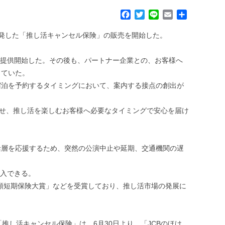
F
T
L
E
共
a
w
i
m
有
c
i
n
a
画開発した「推し活キャンセル保険」の販売を開始した。
e
t
e
i
b
t
l
7月に提供開始した。その後も、パートナー企業との、お客様へ
o
e
していた。
o
r
k
・宿泊を予約するタイミングにおいて、案内する接点の創出が
合わせ、推し活を楽しむお客様へ必要なタイミングで安心を届け
活層を応援するため、突然の公演中止や延期、交通機関の遅
加入できる。
回少額短期保険大賞」などを受賞しており、推し活市場の発展に
「推し活キャンセル保険」は、6月30日より、「JCBのほけ