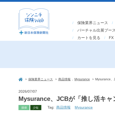
保険業界ニュース
バーチャル出展ブー
カートを見る
FX
>
>
,
>
保険業界ニュース
商品情報
Mysurance
Mysuran
2026/07/07
Mysurance、JCBが「推し活
Tag:
商品情報
Mysurance
損保
少短