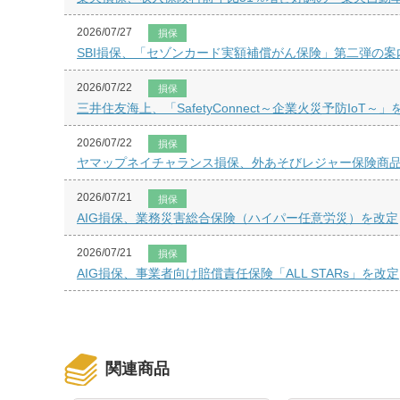
2026/07/27
損保
SBI損保、「セゾンカード実額補償がん保険」第二弾の案
2026/07/22
損保
三井住友海上、「SafetyConnect～企業火災予防IoT～
2026/07/22
損保
ヤマップネイチャランス損保、外あそびレジャー保険商
2026/07/21
損保
AIG損保、業務災害総合保険（ハイパー任意労災）を改定
2026/07/21
損保
AIG損保、事業者向け賠償責任保険「ALL STARs」を改定
関連商品