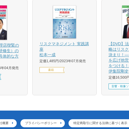
【DVD】
リスクマネジメント 実践講
代理店喫緊の
略はリスク
座
研修生）の
決まり！―
松本一成
具体的な方
を広げ他営
定価1,485円
2023年07月発売
をつける！
24年04月発売
書籍
伊集院剛史
定価16,500
音響・映像ソ
社概要
プライバシーポリシー
特定商取引に関する法律に基づく表示