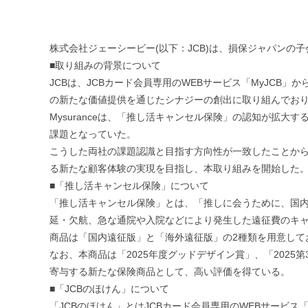
株式会社ジェーシービー(以下：JCB)は、損保ジャパンの
■取り組みの背景について
JCBは、JCBカード会員専用のWEBサービス「MyJCB
の新たな価値提供を通じたシナジーの創出に取り組んでお
Mysuranceは、「推し活キャンセル保険」の認知が拡
課題となっていた。
こうした両社の課題認識と目指す方向性が一致したことから、
る新たな顧客体験の実現を目指し、本取り組みを開始した
■「推し活キャンセル保険」について
「推し活キャンセル保険」とは、「推しに会うために、国
延・欠航、急な通院や入院などにより発生した遠征費のキ
商品は「国内遠征版」と「海外遠征版」の2種類を用意して
なお、本商品は「2025年度グッドデザイン賞」、「202
寄与する新たな保険商品として、高い評価を得ている。
■「JCBのほけん」について
「JCBのほけん」とはJCBカード会員専用のWEBサービス