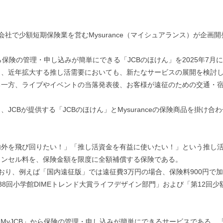
子会社で少額短期保険業を営むMysurance（マイシュアランス）が企
」から保険の管理・申し込みが簡単にできる「JCBのほけん」を2025年
り、近年拡大する推し活需要においても、新たなサービスの展開を検討
大する一方、ライブやイベントの当落発表後、お客様が遠征のための交通
JCBが提供する「JCBのほけん」とMysuranceの保険商品を掛け
。
内外を飛び回りたい！」「推し活資金を有益に使いたい！」という推し
ャンセル料を、保険金額を限度に全額補償する保険である。
おり、例えば「国内遠征版」では遠征費3万円の場合、保険料900円で
5第38回小学館DIMEトレンド大賞ライフデザイン部門」および「第12
「MyJCB」から保険の管理・申し込みが簡単にできるサービスである。