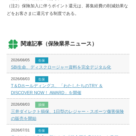
（注2）保険加入に伴うポイント還元は、募集経費の削減効果な
どをお客さまに還元する制度である。
関連記事（保険業界ニュース）
2026/08/05
生保
SBI生命、ディスクロージャー資料を完全デジタル化
2026/08/03
生保
T＆Dホールディングス、「わたしたちのTRY ＆
DISCOVER NOW！ AWARD」を開催
2026/08/03
損保
三井ダイレクト損保、1日型のレジャー・スポーツ傷害保険
の販売を開始
2026/07/31
生保