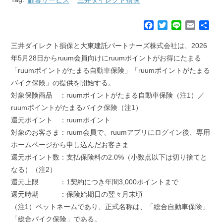
F
T
L
E
共
a
w
i
m
有
c
i
n
a
三井ダイレクト損保と大東建託パートナーズ株式会社は、2026
e
t
e
i
年5月28日からruum会員向けにruumポイントがお得にたまる
b
t
l
「ruumポイントがたまる自動車保険」「ruumポイントがたまる
o
e
バイク保険」の提供を開始する。
o
r
k
対象保険商品 ：ruumポイントがたまる自動車保険（注1）／
ruumポイントがたまるバイク保険（注1）
還元ポイント ：ruumポイント
対象のお客さま：ruum会員で、ruumアプリにログイン後、専用
ホームページから申し込んだお客さま
還元ポイント数：支払保険料の2.0%（小数点以下は切り捨てと
なる）（注2）
還元上限 ：1契約につき年間3,000ポイントまで
還元時期 ：保険始期日の翌々月末頃
（注1）ペットネームであり、正式名称は、「総合自動車保険」
「総合バイク保険」である。