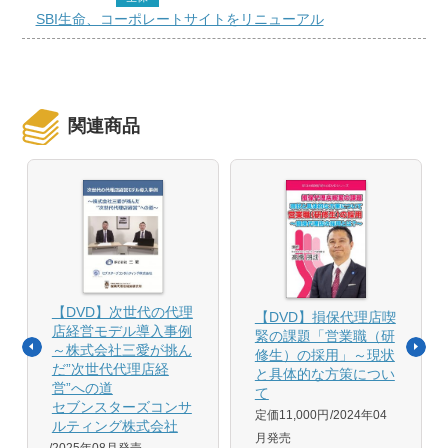
SBI生命、コーポレートサイトをリニューアル
関連商品
【DVD】次世代の代理
【DVD】損保代理店喫
店経営モデル導入事例
緊の課題「営業職（研
～株式会社三愛が挑ん
修生）の採用」～現状
だ”次世代代理店経
と具体的な方策につい
営”への道
て
セブンスターズコンサ
定価11,000円
2024年04
ルティング株式会社
月発売
2025年08月発売