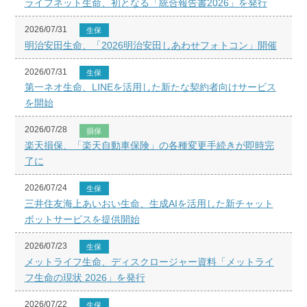
ライフネット生命、初となる「統合報告書2026」を発行
2026/07/31
生保
明治安田生命、「2026明治安田しあわせフォトコン」開催
2026/07/31
生保
第一ネオ生命、LINEを活用した新たな契約者向けサービス
を開始
2026/07/28
損保
楽天損保、「楽天自動車保険」の各種変更手続きが即時完
了に
2026/07/24
生保
三井住友海上あいおい生命、生成AIを活用した新チャット
ボットサービスを提供開始
2026/07/23
生保
メットライフ生命、ディスクロージャー資料「メットライ
フ生命の現状 2026」を発行
2026/07/22
生保