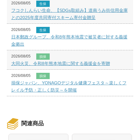
2026/08/05
生保
フコクしんらい生命、【SDGs取組み】道南うみ街信用金庫
との2025年度共同寄付スキーム寄付金贈呈
2026/08/05
生保
日本郵政グループ、令和8年熊本地震で被災者に対する義援
金拠出
2026/08/05
損保
大同火災、令和8年熊本地震に関する義援金を寄贈
2026/08/05
損保
損保ジャパン、YONAGOデジタル健康フェスタ～楽しくフ
レイル予防・正しく防災～を開催
関連商品