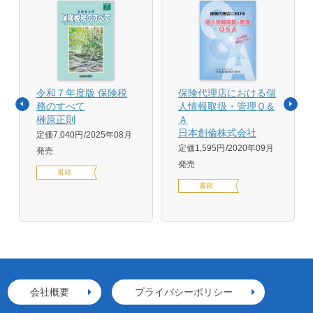
令和７年度版 保険税
保険代理店における個
務のすべて
人情報取扱・管理Ｑ＆
榊原正則
Ａ
日本創倫株式会社
定価7,040円
2025年08月
定価1,595円
2020年09月
発売
発売
書籍
書籍
会社概要
プライバシーポリシー