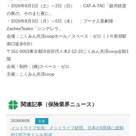
・2026年8月1日（土）～2日（日） ：CAT-A-TAC「銀河鉄道
の夜の、そのまた夜に」
・2026年8月3日（月）～5日（水） ：プーク人形劇場
ZachesTeatro「シンデレラ」
会場：こくみん共済coopホール／スペース・ゼロ（ＪＲ新宿駅
南口徒歩5分）
〒151-0053東京都渋谷区代々木2-12-10こくみん共済coop会館1
階
企画・制作：(株)スペース・ゼロ
主催：こくみん共済coop
関連記事（保険業界ニュース）
2026/08/06
生保
メットライフ生命、メットライフ財団、日本の5団体に総額
約135万米ドルを助成