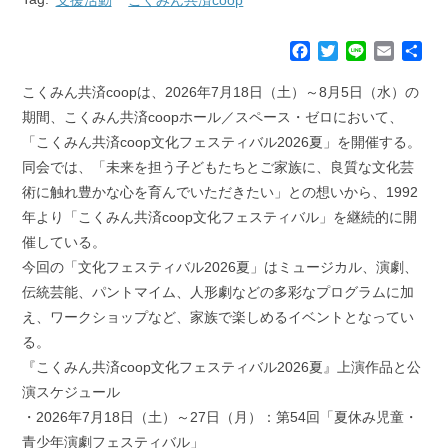
F
T
L
E
共
a
w
i
m
有
c
i
n
a
こくみん共済coopは、2026年7月18日（土）～8月5日（水）の
e
t
e
i
期間、こくみん共済coopホール／スペース・ゼロにおいて、
b
t
l
「こくみん共済coop文化フェスティバル2026夏」を開催する。
o
e
同会では、「未来を担う子どもたちとご家族に、良質な文化芸
o
r
k
術に触れ豊かな心を育んでいただきたい」との想いから、1992
年より「こくみん共済coop文化フェスティバル」を継続的に開
催している。
今回の「文化フェスティバル2026夏」はミュージカル、演劇、
伝統芸能、パントマイム、人形劇などの多彩なプログラムに加
え、ワークショップなど、家族で楽しめるイベントとなってい
る。
『こくみん共済coop文化フェスティバル2026夏』上演作品と公
演スケジュール
・2026年7月18日（土）～27日（月）：第54回「夏休み児童・
青少年演劇フェスティバル」