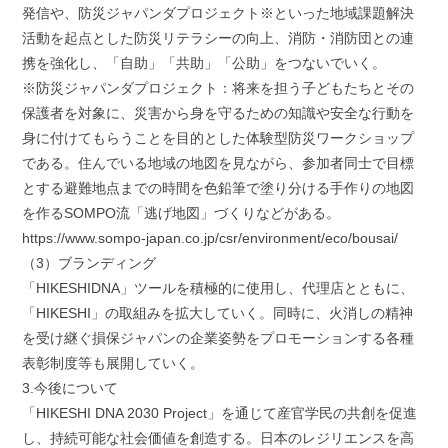
発信や、防災ジャパンダプロジェクト※といった地域課題解決
活動を起点とした防災リテラシーの向上、消防・消防団との連
携を強化し、「自助」「共助」「公助」をつないでいく。
※防災ジャパンダプロジェクト：将来を担う子どもたちとその
保護者を対象に、災害から身を守るための知識や安全な行動を
身に付けてもらうことを目的とした体験型防災ワークショップ
である。住んでいる地域の地図を見ながら、参加者同士で目標
とする避難地点までの時間を色鉛筆で塗り分ける手作りの地図
を作るSOMPO流「逃げ地図」づくりなどがある。
https://www.sompo-japan.co.jp/csr/environment/eco/bousai/
（3）ブランディング
「HIKESHIDNA」ツールを積極的に使用し、代理店とともに、
「HIKESHI」の取組みを拡大していく。同時に、火消しの精神
を受け継ぐ損保ジャパンの企業姿勢をプロモーションする各種
表彰制度等も展開していく。
3.今後について
「HIKESHI DNA 2030 Project」を通じて産官学民の共創を促進
し、持続可能な社会価値を創造する。日本のレジリエンスを高