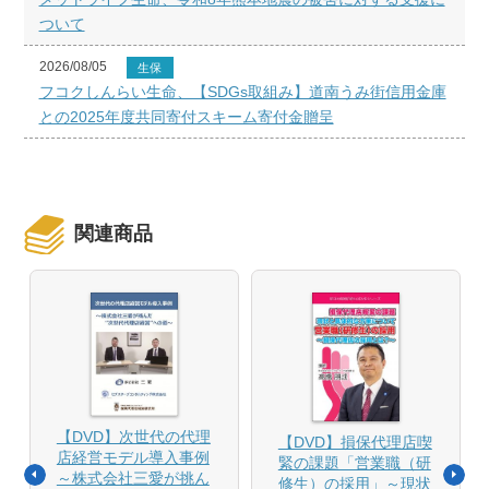
ついて
2026/08/05
生保
フコクしんらい生命、【SDGs取組み】道南うみ街信用金庫
との2025年度共同寄付スキーム寄付金贈呈
関連商品
【DVD】次世代の代理
【DVD】損保代理店喫
店経営モデル導入事例
緊の課題「営業職（研
～株式会社三愛が挑ん
修生）の採用」～現状