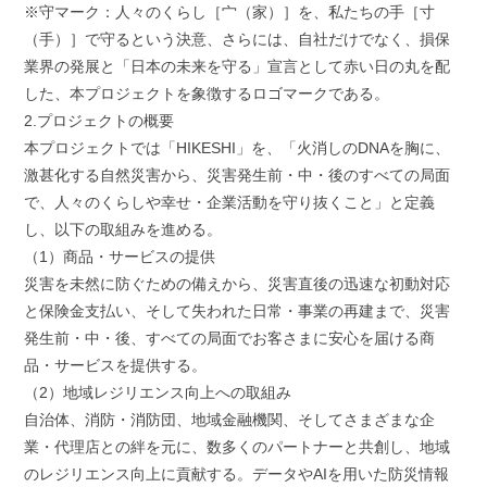
※守マーク：人々のくらし［宀（家）］を、私たちの手［寸
（手）］で守るという決意、さらには、自社だけでなく、損保
業界の発展と「日本の未来を守る」宣言として赤い日の丸を配
した、本プロジェクトを象徴するロゴマークである。
2.プロジェクトの概要
本プロジェクトでは「HIKESHI」を、「火消しのDNAを胸に、
激甚化する自然災害から、災害発生前・中・後のすべての局面
で、人々のくらしや幸せ・企業活動を守り抜くこと」と定義
し、以下の取組みを進める。
（1）商品・サービスの提供
災害を未然に防ぐための備えから、災害直後の迅速な初動対応
と保険金支払い、そして失われた日常・事業の再建まで、災害
発生前・中・後、すべての局面でお客さまに安心を届ける商
品・サービスを提供する。
（2）地域レジリエンス向上への取組み
自治体、消防・消防団、地域金融機関、そしてさまざまな企
業・代理店との絆を元に、数多くのパートナーと共創し、地域
のレジリエンス向上に貢献する。データやAIを用いた防災情報