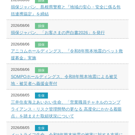
2026/08/06
損保
損保ジャパン、島根県警察と『地域の安心・安全に係る包
括連携協定』を締結
2026/08/06
損保
損保ジャパン、「お客さまの声白書2026」を発行
2026/08/06
損保
アニコムホールディングス、『令和8年熊本地震のペット救
援募金』実施
2026/08/06
損保
SOMPOホールディングス、令和8年熊本地震による被災
地・被災者へ義援金寄付
2026/08/05
生保
三井住友海上あいおい生命、「営業職員チャネルのコンプ
ライアンス・リスク管理態勢の更なる 高度化にかかる着眼
点」を踏まえた取組状況について
2026/08/05
生保
メットライフ生命、令和8年熊本地震の被害に対する支援に