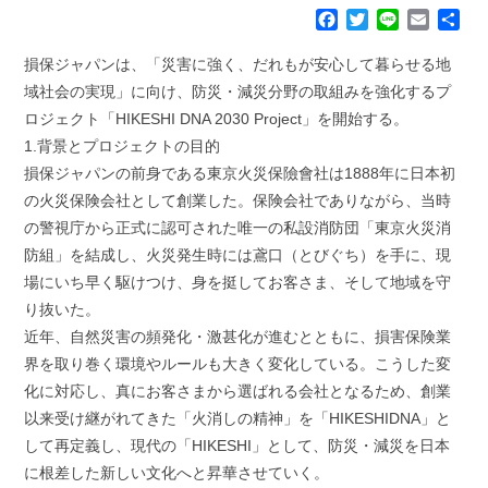
F
T
L
E
共
a
w
i
m
有
c
i
n
a
損保ジャパンは、「災害に強く、だれもが安心して暮らせる地
e
t
e
i
域社会の実現」に向け、防災・減災分野の取組みを強化するプ
b
t
l
ロジェクト「HIKESHI DNA 2030 Project」を開始する。
o
e
1.背景とプロジェクトの目的
o
r
k
損保ジャパンの前身である東京火災保險會社は1888年に日本初
の火災保険会社として創業した。保険会社でありながら、当時
の警視庁から正式に認可された唯一の私設消防団「東京火災消
防組」を結成し、火災発生時には鳶口（とびぐち）を手に、現
場にいち早く駆けつけ、身を挺してお客さま、そして地域を守
り抜いた。
近年、自然災害の頻発化・激甚化が進むとともに、損害保険業
界を取り巻く環境やルールも大きく変化している。こうした変
化に対応し、真にお客さまから選ばれる会社となるため、創業
以来受け継がれてきた「火消しの精神」を「HIKESHIDNA」と
して再定義し、現代の「HIKESHI」として、防災・減災を日本
に根差した新しい文化へと昇華させていく。