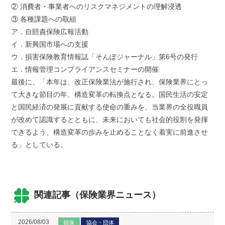
② 消費者・事業者へのリスクマネジメントの理解浸透
③ 各種課題への取組
ア．自賠責保険広報活動
イ．新興国市場への支援
ウ．損害保険教育情報誌「そんぽジャーナル」第6号の発行
エ．情報管理コンプライアンスセミナーの開催
最後に、「本年は、改正保険業法が施行され、保険業界にとっ
て大きな節目の年、構造変革の転換点となる。国民生活の安定
と国民経済の発展に貢献する使命の重みを、当業界の全役職員
が改めて認識するとともに、未来においても社会的役割を発揮
できるよう、構造変革の歩みを止めることなく着実に前進させ
る」としている。
関連記事（保険業界ニュース）
2026/08/03
損保
協会・団体