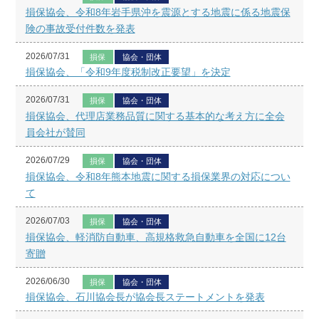
損保協会、令和8年岩手県沖を震源とする地震に係る地震保
険の事故受付件数を発表
2026/07/31
損保
協会・団体
損保協会、「令和9年度税制改正要望」を決定
2026/07/31
損保
協会・団体
損保協会、代理店業務品質に関する基本的な考え方に全会
員会社が賛同
2026/07/29
損保
協会・団体
損保協会、令和8年熊本地震に関する損保業界の対応につい
て
2026/07/03
損保
協会・団体
損保協会、軽消防自動車、高規格救急自動車を全国に12台
寄贈
2026/06/30
損保
協会・団体
損保協会、石川協会長が協会長ステートメントを発表