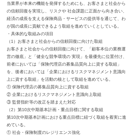
当業界が本来の機能を発揮するためにも、お客さまと社会から
の信頼回復を実現し、リスクや 社会課題に正面から向き合い、
経済の成長を支える保険商品・サービスの提供等を通じて、わ
が国の成長に貢献できるよう取組を進めていくとしている。
・具体的な取組みの項目
（1）お客さまと社会からの信頼回復に向けた取組
お客さまと社会からの信頼回復に向けて、「顧客本位の業務運
営の徹底」と「健全な競争環境の 実現」を最優先に位置付け、
前者においては「保険代理店の募集品質向上に資する取組」
を、後者においては「企業におけるリスクマネジメント意識向
上に資する取組」を活動の核として取組を進めている。
① 保険代理店の募集品質向上に資する取組
② 企業におけるリスクマネジメント意識向上取組
③ 監督指針等の改正を踏まえた対応
（2）第10次中期基本計画・重点目標に関する取組
第10次中期基本計画における重点目標に紐づく取組を着実に進
めている。
① 社会・保険制度のレジリエンス強化