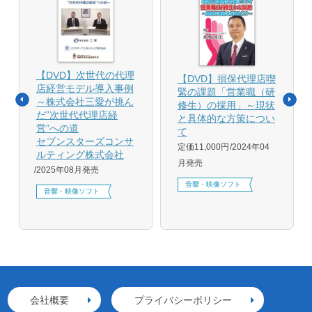
【DVD】次世代の代理
【DVD】損保代理店喫
店経営モデル導入事例
緊の課題「営業職（研
～株式会社三愛が挑ん
修生）の採用」～現状
だ”次世代代理店経
と具体的な方策につい
営”への道
て
セブンスターズコンサ
定価11,000円
2024年04
ルティング株式会社
月発売
2025年08月発売
音響・映像ソフト
音響・映像ソフト
会社概要
プライバシーポリシー