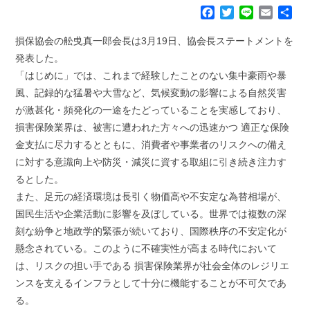
F
T
L
E
共
a
w
i
m
有
c
i
n
a
損保協会の舩曵真一郎会長は3月19日、協会長ステートメントを
e
t
e
i
発表した。
b
t
l
「はじめに」では、これまで経験したことのない集中豪雨や暴
o
e
風、記録的な猛暑や大雪など、気候変動の影響による自然災害
o
r
k
が激甚化・頻発化の一途をたどっていることを実感しており、
損害保険業界は、被害に遭われた方々への迅速かつ 適正な保険
金支払に尽力するとともに、消費者や事業者のリスクへの備え
に対する意識向上や防災・減災に資する取組に引き続き注力す
るとした。
また、足元の経済環境は長引く物価高や不安定な為替相場が、
国民生活や企業活動に影響を及ぼしている。世界では複数の深
刻な紛争と地政学的緊張が続いており、国際秩序の不安定化が
懸念されている。このように不確実性が高まる時代において
は、リスクの担い手である 損害保険業界が社会全体のレジリエ
ンスを支えるインフラとして十分に機能することが不可欠であ
る。