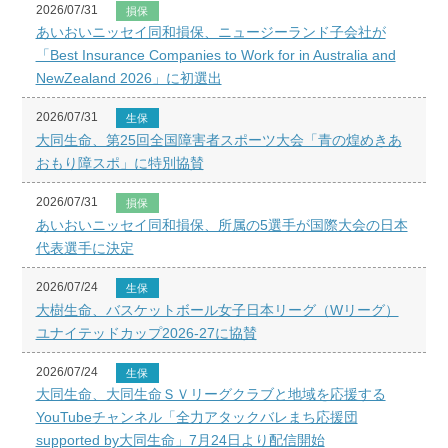
2026/07/31
損保
あいおいニッセイ同和損保、ニュージーランド子会社が
「Best Insurance Companies to Work for in Australia and
NewZealand 2026」に初選出
2026/07/31
生保
大同生命、第25回全国障害者スポーツ大会「青の煌めきあ
おもり障スポ」に特別協賛
2026/07/31
損保
あいおいニッセイ同和損保、所属の5選手が国際大会の日本
代表選手に決定
2026/07/24
生保
大樹生命、バスケットボール女子日本リーグ（Wリーグ）
ユナイテッドカップ2026-27に協賛
2026/07/24
生保
大同生命、大同生命ＳＶリーグクラブと地域を応援する
YouTubeチャンネル「全力アタックバレまち応援団
supported by大同生命」7月24日より配信開始