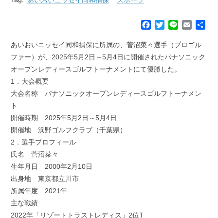
F
T
L
E
共
a
w
i
m
有
c
i
n
a
あいおいニッセイ同和損保に所属の、菅沼菜々選手（プロゴル
e
t
e
i
ファー）が、2025年5月2日～5月4日に開催されたパナソニック
b
t
l
オープンレディースゴルフトーナメントにて優勝した。
o
e
1．大会概要
o
r
k
大会名称 パナソニックオープンレディースゴルフトーナメン
ト
開催時期 2025年5月2日～5月4日
開催地 浜野ゴルフクラブ（千葉県）
2．選手プロフィール
氏名 菅沼菜々
生年月日 2000年2月10日
出身地 東京都立川市
所属年度 2021年
主な戦績
2022年「リゾートトラストレディス」2位T