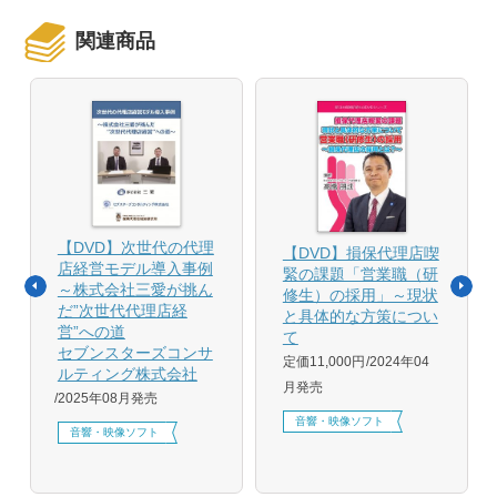
関連商品
【DVD】次世代の代理
【DVD】損保代理店喫
店経営モデル導入事例
緊の課題「営業職（研
～株式会社三愛が挑ん
修生）の採用」～現状
だ”次世代代理店経
と具体的な方策につい
営”への道
て
セブンスターズコンサ
定価11,000円
2024年04
ルティング株式会社
月発売
2025年08月発売
音響・映像ソフト
音響・映像ソフト