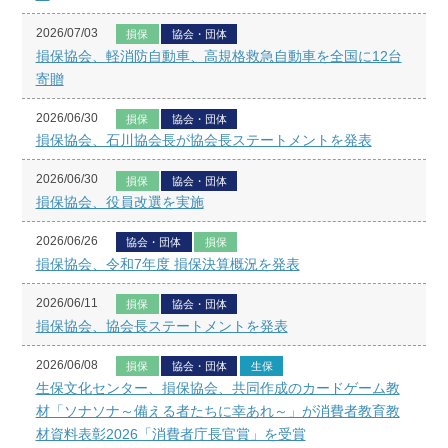
2026/07/03
損保
協会・団体
損保協会、軽消防自動車、高規格救急自動車を全国に12台
寄贈
2026/06/30
損保
協会・団体
損保協会、石川協会長が協会長ステートメントを発表
2026/06/30
損保
協会・団体
損保協会、役員改選を実施
2026/06/26
協会・団体
損保
損保協会、令和7年度 損保決算概況を発表
2026/06/11
損保
協会・団体
損保協会、協会長ステートメントを発表
2026/06/08
損保
協会・団体
生保
生保文化センター、損保協会、共同作成のカードゲーム教
材「ソナソナ～備える者たちに幸あれ～」が消費者教育教
材資料表彰2026「消費者庁長官賞」を受賞