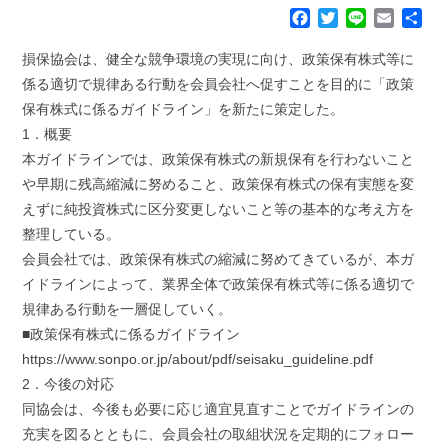
F
T
L
E
共
a
w
i
m
有
c
i
n
a
損保協会は、健全な競争環境の実現に向け、政策保有株式等に
e
t
e
i
係る適切で規律ある行動を会員会社へ促すことを目的に「政策
b
t
l
保有株式に係るガイドライン」を新たに策定した。
o
e
1．概要
o
r
k
本ガイドラインでは、政策保有株式の新規保有を行わないこと
や早期に残高縮減に努めること、政策保有株式の保有実態を変
えずに純投資株式に区分変更しないこと等の基本的な考え方を
整理している。
会員会社では、政策保有株式の縮減に努めてきているが、本ガ
イドラインによって、業界全体で政策保有株式等に係る適切で
規律ある行動を一層促していく。
■政策保有株式に係るガイドライン
https://www.sonpo.or.jp/about/pdf/seisaku_guideline.pdf
2．今後の対応
同協会は、今後も必要に応じ適宜見直すことでガイドラインの
充実を図るとともに、会員会社の取組状況を定期的にフォロー