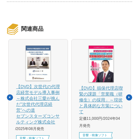
関連商品
【DVD】次世代の代理
【DVD】損保代理店喫
店経営モデル導入事例
緊の課題「営業職（研
～株式会社三愛が挑ん
修生）の採用」～現状
だ”次世代代理店経
と具体的な方策につい
営”への道
て
セブンスターズコンサ
定価11,000円
2024年04
ルティング株式会社
月発売
2025年08月発売
音響・映像ソフト
音響・映像ソフト