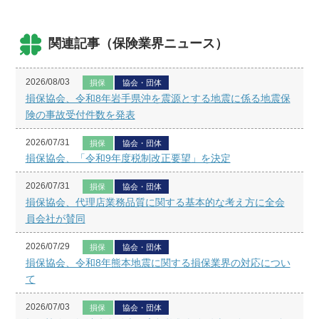
関連記事（保険業界ニュース）
2026/08/03
損保
協会・団体
損保協会、令和8年岩手県沖を震源とする地震に係る地震保
険の事故受付件数を発表
2026/07/31
損保
協会・団体
損保協会、「令和9年度税制改正要望」を決定
2026/07/31
損保
協会・団体
損保協会、代理店業務品質に関する基本的な考え方に全会
員会社が賛同
2026/07/29
損保
協会・団体
損保協会、令和8年熊本地震に関する損保業界の対応につい
て
2026/07/03
損保
協会・団体