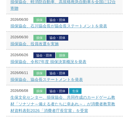
損保協会、軽消防自動車、高規格救急自動車を全国に12台
寄贈
2026/06/30
損保
協会・団体
損保協会、石川協会長が協会長ステートメントを発表
2026/06/30
損保
協会・団体
損保協会、役員改選を実施
2026/06/26
協会・団体
損保
損保協会、令和7年度 損保決算概況を発表
2026/06/11
損保
協会・団体
損保協会、協会長ステートメントを発表
2026/06/08
損保
協会・団体
生保
生保文化センター、損保協会、共同作成のカードゲーム教
材「ソナソナ～備える者たちに幸あれ～」が消費者教育教
材資料表彰2026「消費者庁長官賞」を受賞