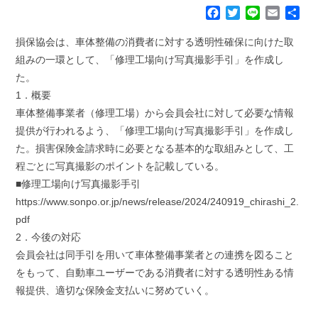
F
T
L
E
共
a
w
i
m
有
c
i
n
a
損保協会は、車体整備の消費者に対する透明性確保に向けた取
e
t
e
i
組みの一環として、「修理工場向け写真撮影手引」を作成し
b
t
l
た。
o
e
1．概要
o
r
k
車体整備事業者（修理工場）から会員会社に対して必要な情報
提供が行われるよう、「修理工場向け写真撮影手引」を作成し
た。損害保険金請求時に必要となる基本的な取組みとして、工
程ごとに写真撮影のポイントを記載している。
■修理工場向け写真撮影手引
https://www.sonpo.or.jp/news/release/2024/240919_chirashi_2.
pdf
2．今後の対応
会員会社は同手引を用いて車体整備事業者との連携を図ること
をもって、自動車ユーザーである消費者に対する透明性ある情
報提供、適切な保険金支払いに努めていく。