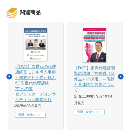
関連商品
【DVD】次世代の代理
【DVD】損保代理店喫
店経営モデル導入事例
緊の課題「営業職（研
～株式会社三愛が挑ん
修生）の採用」～現状
だ”次世代代理店経
と具体的な方策につい
営”への道
て
セブンスターズコンサ
定価11,000円
2024年04
ルティング株式会社
月発売
2025年08月発売
音響・映像ソフト
音響・映像ソフト