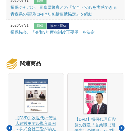
2026/07/31
損保
損保ジャパン、青森県警察との『安全・安心を実感できる
青森県の実現に向けた包括連携協定』を締結
2026/07/31
損保
協会・団体
損保協会、「令和9年度税制改正要望」を決定
関連商品
【DVD】次世代の代理
【DVD】損保代理店喫
店経営モデル導入事例
緊の課題「営業職（研
～株式会社三愛が挑ん
修生）の採用」～現状