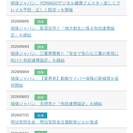
損保ジャパン、YONAGOデジタル健康フェスタ～楽しくフ
レイル予防・正しく防災～を開催
2026/08/05
損保
損保ジャパン、新居浜市と『地方創生に係る包括連携協
定』を締結
2026/08/04
損保
損保ジャパン、三重県警察と『安全で安心な三重の実現に
向けた包括連携協定』を締結
2026/08/04
損保
損保ジャパン、【業界初】船舶サイバー保険の新補償を提
供開始
2026/08/03
損保
損保ジャパン、天理市と『包括連携協定』を締結
2026/07/31
生保
明治安田生命、明治安田名古屋駅前ビルが落成