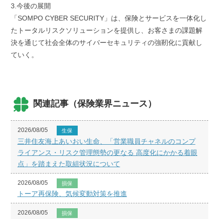
3.今後の展開
「SOMPO CYBER SECURITY」は、保険とサービスを一体化し
たトータルリスクソリューションを提供し、お客さまの課題解
決を通じて社会全体のサイバーセキュリティの強靭化に貢献し
ていく。
関連記事（保険業界ニュース）
2026/08/05
生保
三井住友海上あいおい生命、「営業職員チャネルのコンプ
ライアンス・リスク管理態勢の更なる 高度化にかかる着眼
点」を踏まえた取組状況について
2026/08/05
損保
トーア再保険、気候変動対策を推進
2026/08/05
損保