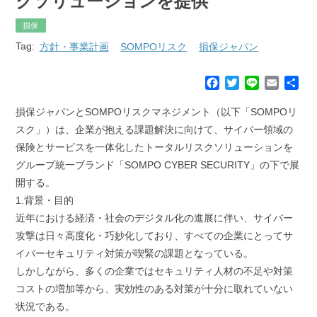
クソリューションを提供
損保
Tag:
方針・事業計画
SOMPOリスク
損保ジャパン
F
T
L
E
共
a
w
i
m
有
c
i
n
a
損保ジャパンとSOMPOリスクマネジメント（以下「SOMPOリ
e
t
e
i
スク」）は、企業が抱える課題解決に向けて、サイバー領域の
b
t
l
保険とサービスを一体化したトータルリスクソリューションを
o
e
グループ統一ブランド「SOMPO CYBER SECURITY」の下で展
o
r
k
開する。
1.背景・目的
近年における経済・社会のデジタル化の進展に伴い、サイバー
攻撃は日々高度化・巧妙化しており、すべての企業にとってサ
イバーセキュリティ対策が喫緊の課題となっている。
しかしながら、多くの企業ではセキュリティ人材の不足や対策
コストの増加等から、実効性のある対策が十分に取れていない
状況である。