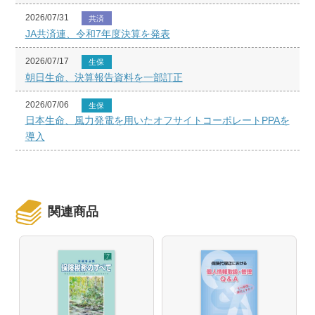
2026/07/31
共済
JA共済連、令和7年度決算を発表
2026/07/17
生保
朝日生命、決算報告資料を一部訂正
2026/07/06
生保
日本生命、風力発電を用いたオフサイトコーポレートPPAを
導入
関連商品