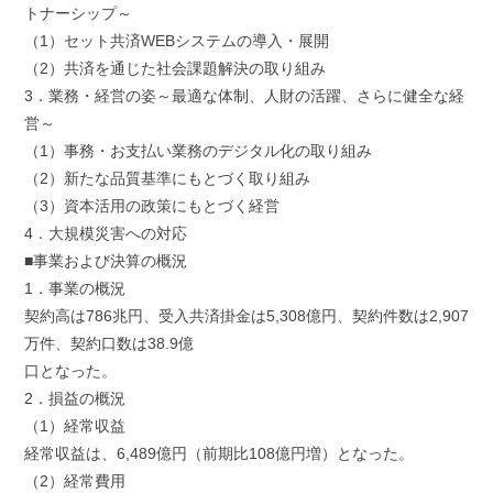
トナーシップ～
（1）セット共済WEBシステムの導入・展開
（2）共済を通じた社会課題解決の取り組み
3．業務・経営の姿～最適な体制、人財の活躍、さらに健全な経
営～
（1）事務・お支払い業務のデジタル化の取り組み
（2）新たな品質基準にもとづく取り組み
（3）資本活用の政策にもとづく経営
4．大規模災害への対応
■事業および決算の概況
1．事業の概況
契約高は786兆円、受入共済掛金は5,308億円、契約件数は2,907
万件、契約口数は38.9億
口となった。
2．損益の概況
（1）経常収益
経常収益は、6,489億円（前期比108億円増）となった。
（2）経常費用