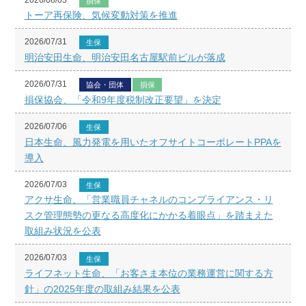
損保
トーア再保険、気候変動対策を推進
2026/07/31
生保
明治安田生命、明治安田名古屋駅前ビルが落成
2026/07/31
協会・団体
損保
損保協会、「令和9年度税制改正要望」を決定
2026/07/06
生保
日本生命、風力発電を用いたオフサイトコーポレートPPAを
導入
2026/07/03
生保
アクサ生命、「営業職員チャネルのコンプライアンス・リ
スク管理態勢の更なる高度化にかかる着眼点」を踏まえた
取組み状況を公表
2026/07/03
生保
ライフネット生命、「お客さま本位の業務運営に関する方
針」の2025年度の取組み結果を公表