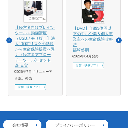
【経営者向けプレゼン
【DVD】年商3億円以
ツール＋動画講座
下の中小企業＆個人事
（USBメモリ版）】法
業主への生命保険攻略
人“所有”リスクの話題
法
から生命保険提案へ繋
篠崎啓嗣
ぐ《経営者アプロー
2026年04月発売
チ・ツール》セット
森 克宣
音響・映像ソフト
2026年7月〔リニューア
ル版〕発売
音響・映像ソフト
会社概要
プライバシーポリシー