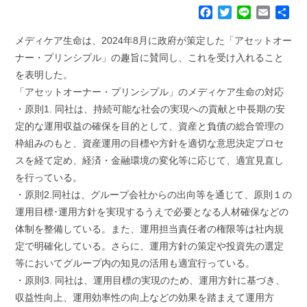
F
T
L
E
共
a
w
i
m
有
c
i
n
a
メディケア生命は、2024年8月に政府が策定した「アセットオー
e
t
e
i
ナー・プリンシプル」の趣旨に賛同し、これを受け入れること
b
t
l
を表明した。
o
e
「アセットオーナー・プリンシプル」のメディケア生命の対応
o
r
k
・原則1. 同社は、持続可能な社会の実現への貢献と中長期の安
定的な運用収益の確保を目的として、資産と負債の総合管理の
枠組みのもと、資産運用の目標や方針を適切な意思決定プロセ
スを経て定め、経済・金融環境の変化等に応じて、適宜見直し
を行っている。
・原則2.同社は、グループ会社からの出向等を通じて、原則１の
運用目標･運用方針を実現するうえで必要となる人材確保などの
体制を整備している。また、運用担当責任者の権限等は社内規
定で明確化している。さらに、運用方針の策定や投資先の選定
等においてグループ内の知見の活用も適宜行っている。
・原則3. 同社は、運用目標の実現のため、運用方針に基づき、
収益性向上、運用効率性の向上などの効果を踏まえて運用方