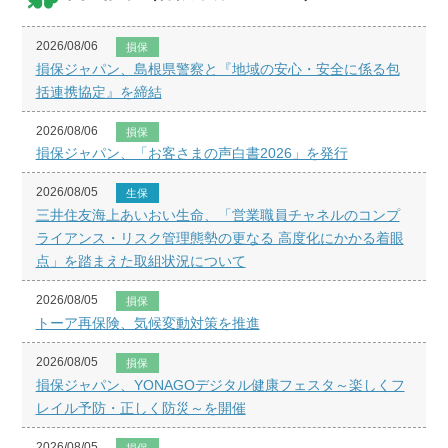
2026/08/06
損保
損保ジャパン、島根県警察と『地域の安心・安全に係る包
括連携協定』を締結
2026/08/06
損保
損保ジャパン、「お客さまの声白書2026」を発行
2026/08/05
生保
三井住友海上あいおい生命、「営業職員チャネルのコンプ
ライアンス・リスク管理態勢の更なる 高度化にかかる着眼
点」を踏まえた取組状況について
2026/08/05
損保
トーア再保険、気候変動対策を推進
2026/08/05
損保
損保ジャパン、YONAGOデジタル健康フェスタ～楽しくフ
レイル予防・正しく防災～を開催
2026/08/05
損保