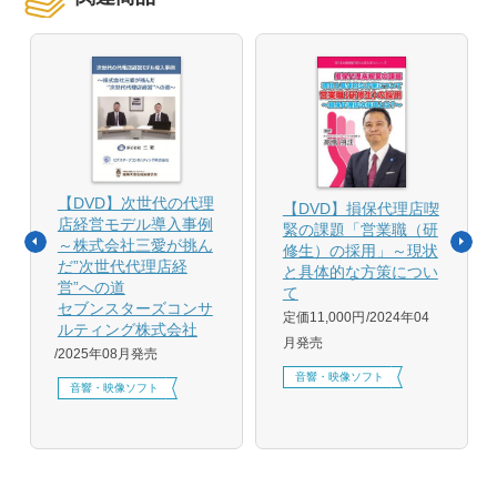
【DVD】次世代の代理
【DVD】損保代理店喫
店経営モデル導入事例
緊の課題「営業職（研
～株式会社三愛が挑ん
修生）の採用」～現状
だ”次世代代理店経
と具体的な方策につい
営”への道
て
セブンスターズコンサ
定価11,000円
2024年04
ルティング株式会社
月発売
2025年08月発売
音響・映像ソフト
音響・映像ソフト