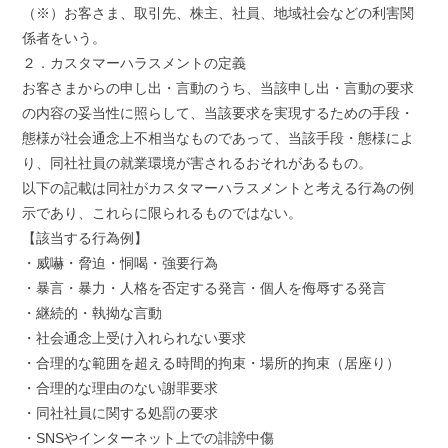
（※）お客さま、取引先、株主、社員、地域社会などの利害関
係者をいう。
２．カスタマーハラスメントの定義
お客さまからの申し出・言動のうち、当該申し出・言動の要求
の内容の妥当性に照らして、当該要求を実現するための手段・
態様が社会通念上不相当なものであって、当該手段・態様によ
り、同社社員の就業環境が害されるおそれがあるもの。
以下の記載は同社がカスタマーハラスメントと考える行為の例
示であり、これらに限られるものではない。
【該当する行為例】
・威嚇・脅迫・恫喝・強要行為
・暴言・暴力・人格を否定する発言・個人を侮辱する発言
・継続的・執拗な言動
・社会通念上受け入れられない要求
・合理的な範囲を超える時間的拘束・場所的拘束（居座り）
・合理的な理由のない謝罪要求
・同社社員に関する処罰の要求
・SNSやインターネット上での誹謗中傷