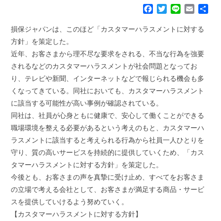
F
T
L
E
共
a
w
i
m
有
c
i
n
a
損保ジャパンは、このほど「カスタマーハラスメントに対する
e
t
e
i
方針」を策定した。
b
t
l
近年、お客さまから理不尽な要求をされる、不当な行為を強要
o
e
されるなどのカスタマーハラスメントが社会問題となってお
o
r
k
り、テレビや新聞、インターネットなどで報じられる機会も多
くなってきている。同社においても、カスタマーハラスメント
に該当する可能性が高い事例が確認されている。
同社は、社員が心身ともに健康で、安心して働くことができる
職場環境を整える必要があるという考えのもと、カスタマーハ
ラスメントに該当すると考えられる行為から社員一人ひとりを
守り、質の高いサービスを持続的に提供していくため、「カス
タマーハラスメントに対する方針」を策定した。
今後とも、お客さまの声を真摯に受け止め、すべてをお客さま
の立場で考える会社として、お客さまが満足する商品・サービ
スを提供していけるよう努めていく。
【カスタマーハラスメントに対する方針】