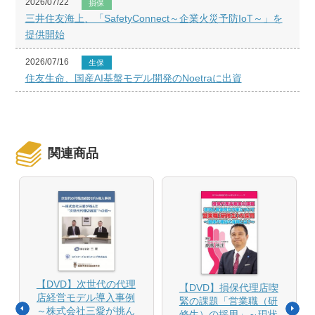
2026/07/22
損保
三井住友海上、「SafetyConnect～企業火災予防IoT～」を
提供開始
2026/07/16
生保
住友生命、国産AI基盤モデル開発のNoetraに出資
関連商品
【DVD】次世代の代理
【DVD】損保代理店喫
店経営モデル導入事例
緊の課題「営業職（研
～株式会社三愛が挑ん
修生）の採用」～現状