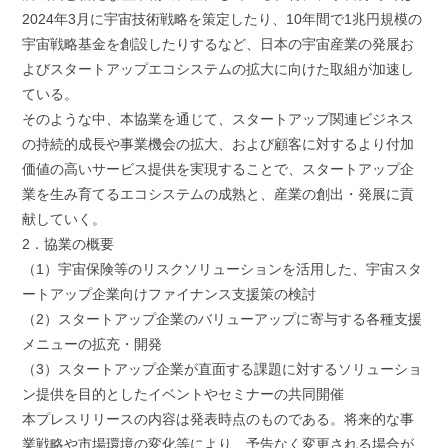
2024年3月に宇宙技術戦略を策定したり、10年間で1兆円規模の
宇宙戦略基金を創設したりするなど、日本の宇宙産業の発展お
よびスタートアップエコシステムの拡大に向けた取組が加速し
ている。
そのような中、本協業を通じて、スタートアップ関連ビジネス
の持続的成長や事業機会の拡大、および顧客に対するより付加
価値の高いサービス提供を実現することで、スタートアップ企
業を生み育てるエコシステムの成熟と、産業の創出・発展に貢
献していく。
2．協業の概要
（1）宇宙保険等のリスクソリューションを活用した、宇宙スタ
ートアップ企業向けファイナンス支援策の検討
（2）スタートアップ企業のバリューアップに寄与する各種支援
メニューの拡充・開発
（3）スタートアップ企業が直面する課題に対するソリューショ
ン提供を目的としたイベントやセミナーの共同開催
本プレスリリースの内容は発表時点のものである。将来的な事
業戦略や市場環境の変化等により、予告なく変更される場合が