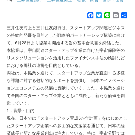
F
T
L
E
共
a
w
i
m
有
c
i
n
a
三井住友海上と三井住友銀行は、スタートアップ関連ビジネス
e
t
e
i
の持続的発展を目的とした戦略的パートナーシップ構築に向け
b
t
l
て、6月28日より協業を開始する旨の基本合意書を締結した。
o
e
本協業は、宇宙関連スタートアップ企業に向けた宇宙保険等の
o
r
k
リスクソリューションを活用したファイナンス手法の検討など
における両社の連携を目的としている。
両社は、本協業を通じて、スタートアップ企業が直面する多様
な課題に対する包括的なサポートを提供し、日本のイノベーシ
ョンエコシステムの発展に貢献していく。また、本協業を通じ
て全国のスタートアップ企業とともに成長し、新たな価値を創
造していく。
1．背景・目的
現在、日本では「スタートアップ育成5か年計画」をはじめとし
たスタートアップ企業への多面的な支援策を通じて、日本の経
済成長と新たな産業創出に注力している。特に、宇宙分野では