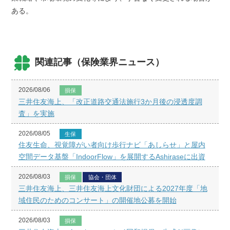
ある。
関連記事（保険業界ニュース）
2026/08/06
損保
三井住友海上、「改正道路交通法施行3か月後の浸透度調
査」を実施
2026/08/05
生保
住友生命、視覚障がい者向け歩行ナビ「あしらせ」と屋内
空間データ基盤「IndoorFlow」を展開するAshiraseに出資
2026/08/03
損保
協会・団体
三井住友海上、三井住友海上文化財団による2027年度「地
域住民のためのコンサート」の開催地公募を開始
2026/08/03
損保