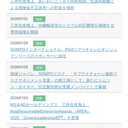
三井住友海上、あいおいニッセイ同和損保、生成AI画像に
よる保険金不正請求への対策を強化
2026/07/31
損保
三井住友海上、中継輸送等のトラブル対応費用を補償する
専用保険を開発
2026/07/29
損保
SOMPOインターナショナル、PGAツアーチャンピオンシッ
プシリーズのスポンサーに就任
2026/07/28
損保
損保ジャパン、SOMPOリスク、「サプライチェーン途絶リ
スクマネジメント支援」の第三弾として、新たにトムソ
ン・ロイター、日立製作所が支援メンバーとして参画
2026/07/24
損保
MS＆ADホールディングス、三井住友海上、
AsiaResponsibleEnterpriseAwards（AREA）
2026「GreenLeadership部門」を受賞