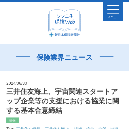
メニュー
保険業界ニュース
2024/06/30
三井住友海上、宇宙関連スタートア
ップ企業等の支援における協業に関
する基本合意締結
損保
Tag:
三井住友銀行
三井住友海上
提携・統合・合併・出資