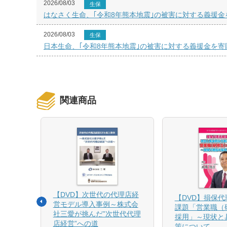
2026/08/03
生保
はなさく生命、｢令和8年熊本地震｣の被害に対する義援金
2026/08/03
生保
日本生命、｢令和8年熊本地震｣の被害に対する義援金を寄
関連商品
【DVD】次世代の代理店経
る募集
【DVD】損保
営モデル導入事例～株式会
課題「営業職（
社三愛が挑んだ”次世代代理
採用」～現状と
店経営”への道
策について
1月発売