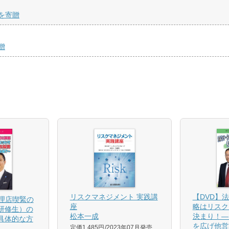
を寄贈
贈
【DVD】
リスクマネジメント 実践講
代理店喫緊の
略はリスク
座
研修生）の
決まり！―
松本一成
具体的な方
を広げ他営
定価1,485円
2023年07月発売