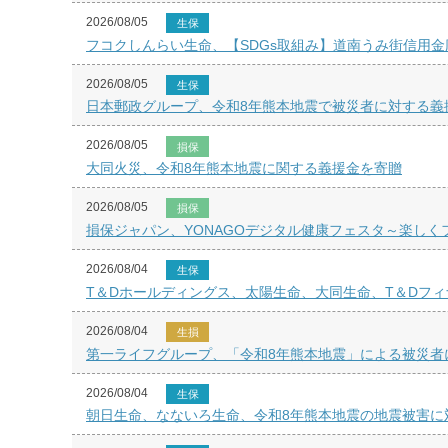
2026/08/05
生保
フコクしんらい生命、【SDGs取組み】道南うみ街信用金
2026/08/05
生保
日本郵政グループ、令和8年熊本地震で被災者に対する義
2026/08/05
損保
大同火災、令和8年熊本地震に関する義援金を寄贈
2026/08/05
損保
損保ジャパン、YONAGOデジタル健康フェスタ～楽し
2026/08/04
生保
T＆Dホールディングス、太陽生命、大同生命、T＆Dフ
2026/08/04
生損
第一ライフグループ、「令和8年熊本地震」による被災者
2026/08/04
生保
朝日生命、なないろ生命、令和8年熊本地震の地震被害に