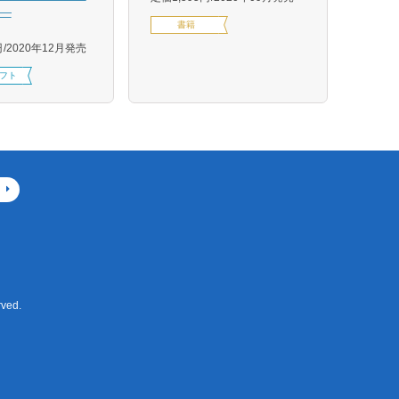
―
定価1,
書籍
円
2020年12月発売
フト
ved.