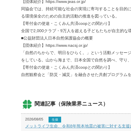
【団体紹介】https://www.jeas.or.jp/
同協会では、持続可能な社会の実現に寄与することを目的
る環境保全のための自主的活動の推進を図っている。
【寄付金の使途・こくみん共済coopとの関わり】
全国で2,000クラブ・9万人を超える子どもたちが自主
■公益財団法人日本自然保護協会の概要
【団体紹介】https://www.nacsj.or.jp/
「自然のちからで、明日をひらく。」という活動メッセー
をしている。山から海まで、日本全国で自然を調べ、守り
【寄付金の使途・こくみん共済coopとの関わり】
自然観察会と「防災・減災」を融合させた共創プログラム
関連記事（保険業界ニュース）
2026/08/05
生保
メットライフ生命、令和8年熊本地震の被害に対する支援