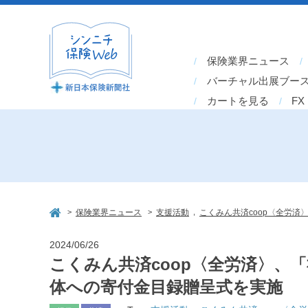
保険業界ニュース
バーチャル出展ブー
カートを見る
FX
>
>
,
保険業界ニュース
支援活動
こくみん共済coop〈全労済
2024/06/26
こくみん共済coop〈全労済〉、
体への寄付金目録贈呈式を実施