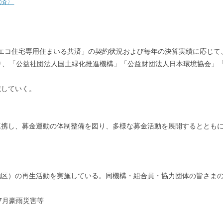
労済〉
貢献付エコ住宅専用住まいる共済」の契約状況および毎年の決算実績に応じ
）となり、「公益社団法人国土緑化推進機構」「公益財団法人日本環境協会
献していく。
連携し、募金運動の体制整備を図り、多様な募金活動を展開するととも
）の再生活動を実施している。同機構・組合員・協力団体の皆さまの協力に
7月豪雨災害等