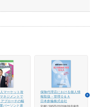
法人マーケット攻
保険代理店における個人情
売れ
マネジメントで
報取扱・管理Ｑ＆Ａ
平野 
 アプローチの幅
日本創倫株式会社
ンス
業パーソンと差
グ株
定価1,595円
2020年09月発売