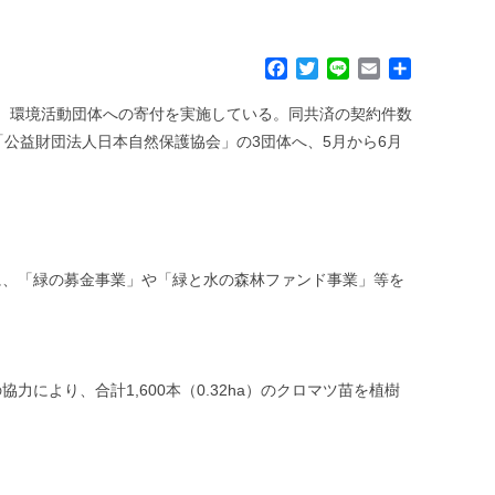
F
T
L
E
共
a
w
i
m
有
c
i
n
a
て、環境活動団体への寄付を実施している。同共済の契約件数
e
t
e
i
」「公益財団法人日本自然保護協会」の3団体へ、5月から6月
b
t
l
o
e
o
r
k
に、「緑の募金事業」や「緑と水の森林ファンド事業」等を
より、合計1,600本（0.32ha）のクロマツ苗を植樹