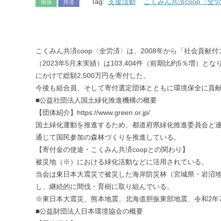
Tag:
支援活動
こくみん共済coop〈全
損保
共済
こくみん共済coop〈全労済〉は、2008年から「社会
（2023年5月末実績）は103,404件（前期比約5％増
にかけて総額2,500万円を寄付した。
今後も組合員、そして寄付選定団体とともに環境保全に貢
■公益社団法人国土緑化推進機構の概要
【団体紹介】https://www.green.or.jp/
国土緑化運動を推進するため、都道府県緑化推進委員会と
通じて国民参加の森林づくりを推進している。
【寄付金の使途・こくみん共済coopとの関わり】
被災地（※）における緑化活動などに活用されている。
当会は東日本大震災で被災した海岸防災林（宮城県・岩沼地区
し、継続的に間伐・育樹に取り組んでいる。
※東日本大震災、熊本地震、北海道胆振東部地震、令和2年
■公益財団法人日本環境協会の概要