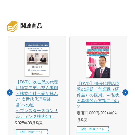
関連商品
【DVD】次世代の代理
【DVD】損保代理店喫
店経営モデル導入事例
緊の課題「営業職（研
～株式会社三愛が挑ん
修生）の採用」～現状
だ”次世代代理店経
と具体的な方策につい
営”への道
て
セブンスターズコンサ
定価11,000円
2024年04
ルティング株式会社
月発売
2025年08月発売
音響・映像ソフト
音響・映像ソフト