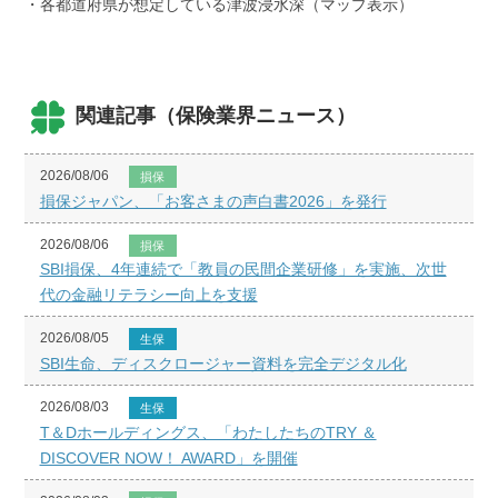
・各都道府県が想定している津波浸水深（マップ表示）
関連記事（保険業界ニュース）
2026/08/06
損保
損保ジャパン、「お客さまの声白書2026」を発行
2026/08/06
損保
SBI損保、4年連続で「教員の民間企業研修」を実施、次世
代の金融リテラシー向上を支援
2026/08/05
生保
SBI生命、ディスクロージャー資料を完全デジタル化
2026/08/03
生保
T＆Dホールディングス、「わたしたちのTRY ＆
DISCOVER NOW！ AWARD」を開催