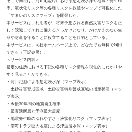
そこで同社は、河川氾濫時における想定浸水深や地震の発生確
率、液状化リスク等の各種リスクを数値やマップで可視化した
「すまいのリスクマップ」を開発した。
本サービスは、利用者が、将来予想される自然災害リスクを正
しく認識してそれに備えるきっかけとなり、かけがえのない生
命や財産を守ることに役立てることを目的としている。
本サービスは、同社ホームページ上で、どなたでも無料で利用
できる（下記参照）。
＜サービス内容＞
指定の住所における下記の各種リスク情報を視覚的にわかりや
すく見ることができる。
・河川氾濫による想定浸水深（マップ表示）
・土砂災害警戒区域・土砂災害特別警戒区域の指定状況（マッ
プ表示）
・今後30年間の地震発生確率
・最寄活断層と予測最大震度
・地震発生時のゆれやすさ・液状化リスク（マップ表示）
・南海トラフ巨大地震による津波浸水深（マップ表示）