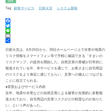
損保
Tag:
顧客サービス
日新火災
システム開発
F
a
T
c
w
L
e
i
i
E
b
t
n
m
共
日新火災は、6月20日から、同社ホームページ上で水害や地震の
o
t
e
a
有
o
e
i
リスク情報をスマートフォン等で手軽に確認できる「すまいの
k
r
l
リスクマップ」の提供を開始した。自然災害の脅威が日常的に
報道されている中、本サービスを通じて、お客さまに自宅周辺
のリスクをより身近に感じてもらい、災害への備えにつなげる
ことに役立てられる。
●背景およびサービス内容
近年、地震や水害などの自然災害による被害が全国的に多数報
道されており、自宅周辺の災害リスクがどの程度なのか知りた
い、という声があった。