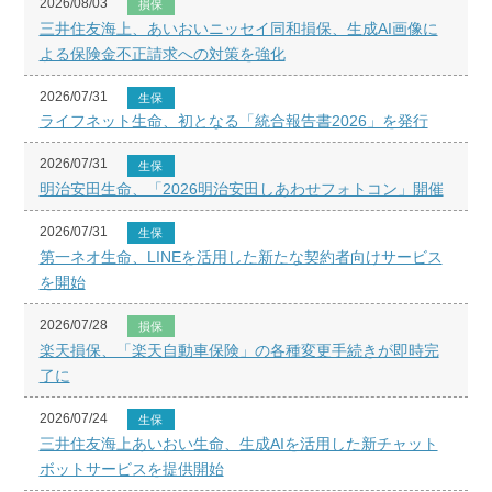
2026/08/03
損保
三井住友海上、あいおいニッセイ同和損保、生成AI画像に
よる保険金不正請求への対策を強化
2026/07/31
生保
ライフネット生命、初となる「統合報告書2026」を発行
2026/07/31
生保
明治安田生命、「2026明治安田しあわせフォトコン」開催
2026/07/31
生保
第一ネオ生命、LINEを活用した新たな契約者向けサービス
を開始
2026/07/28
損保
楽天損保、「楽天自動車保険」の各種変更手続きが即時完
了に
2026/07/24
生保
三井住友海上あいおい生命、生成AIを活用した新チャット
ボットサービスを提供開始