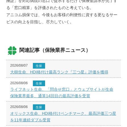
険証」を対応病院の窓口で提示するだけで保険金請求が完了す
る「窓口精算」を評価されたものと考えている。
アニコム損保では、今後もお客様の利便性に資する更なるサー
ビスの向上を目指し、尽力していく。
関連記事（保険業界ニュース）
2026/08/07
生保
大樹生命、HDI格付け最高ランク『三つ星』評価を獲得
2026/08/06
生保
ライフネット生命、「問合せ窓口」とウェブサイトが生命
保険業界最多、通算14回目の最高評価を受賞
2026/08/06
生保
オリックス生命、HDI格付けベンチマーク、最高評価三つ星
を11年連続ダブル受賞