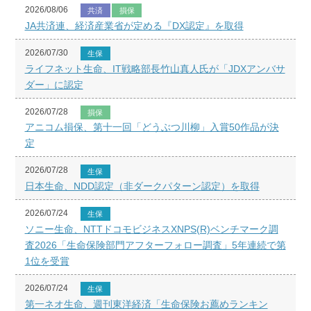
2026/08/06
共済
損保
JA共済連、経済産業省が定める『DX認定』を取得
2026/07/30
生保
ライフネット生命、IT戦略部長竹山真人氏が「JDXアンバサ
ダー」に認定
2026/07/28
損保
アニコム損保、第十一回「どうぶつ川柳」入賞50作品が決
定
2026/07/28
生保
日本生命、NDD認定（非ダークパターン認定）を取得
2026/07/24
生保
ソニー生命、NTTドコモビジネスXNPS(R)ベンチマーク調
査2026「生命保険部門アフターフォロー調査」5年連続で第
1位を受賞
2026/07/24
生保
第一ネオ生命、週刊東洋経済「生命保険お薦めランキン