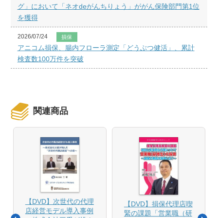
グ」において「ネオdeがんちりょう」ががん保険部門第1位
を獲得
2026/07/24
損保
アニコム損保、腸内フローラ測定「どうぶつ健活」、累計
検査数100万件を突破
関連商品
【DVD】次世代の代理
【DVD】損保代理店喫
店経営モデル導入事例
緊の課題「営業職（研