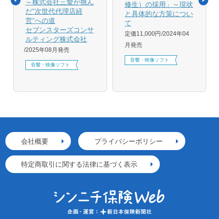
～株式会社三愛が挑ん
修生）の採用」～現状
だ”次世代代理店経
と具体的な方策につい
営”への道
て
セブンスターズコンサ
定価11,000円
2024年04
ルティング株式会社
月発売
2025年08月発売
音響・映像ソフト
音響・映像ソフト
会社概要
プライバシーポリシー
特定商取引に関する法律に基づく表示