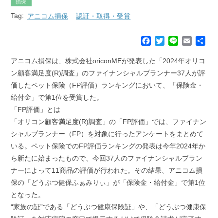
損保
Tag:
アニコム損保
認証・取得・受賞
F
T
L
E
共
a
w
i
m
有
c
i
n
a
アニコム損保は、株式会社oriconMEが発表した「2024年オリコ
e
t
e
i
ン顧客満足度(R)調査」のファイナンシャルプランナー37人が評
b
t
l
価したペット保険（FP評価）ランキングにおいて、「保険金・
o
e
給付金」で第1位を受賞した。
o
r
k
「FP評価」とは
「オリコン顧客満足度(R)調査」の「FP評価」では、ファイナン
シャルプランナー（FP）を対象に行ったアンケートをまとめて
いる。ペット保険でのFP評価ランキングの発表は今年2024年か
ら新たに始まったもので、今回37人のファイナンシャルプラン
ナーによって11商品の評価が行われた。その結果、アニコム損
保の「どうぶつ健保ふぁみりぃ」が「保険金・給付金」で第1位
となった。
“家族の証”である「どうぶつ健康保険証」や、「どうぶつ健康保