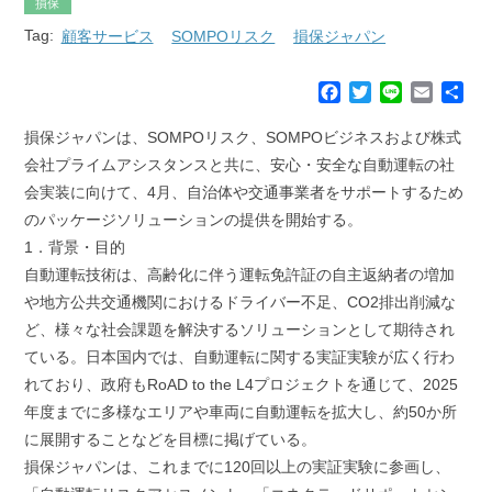
損保
Tag:
顧客サービス
SOMPOリスク
損保ジャパン
F
T
L
E
共
a
w
i
m
有
c
i
n
a
損保ジャパンは、SOMPOリスク、SOMPOビジネスおよび株式
e
t
e
i
会社プライムアシスタンスと共に、安心・安全な自動運転の社
b
t
l
会実装に向けて、4月、自治体や交通事業者をサポートするため
o
e
のパッケージソリューションの提供を開始する。
o
r
k
1．背景・目的
自動運転技術は、高齢化に伴う運転免許証の自主返納者の増加
や地方公共交通機関におけるドライバー不足、CO2排出削減な
ど、様々な社会課題を解決するソリューションとして期待され
ている。日本国内では、自動運転に関する実証実験が広く行わ
れており、政府もRoAD to the L4プロジェクトを通じて、2025
年度までに多様なエリアや車両に自動運転を拡大し、約50か所
に展開することなどを目標に掲げている。
損保ジャパンは、これまでに120回以上の実証実験に参画し、