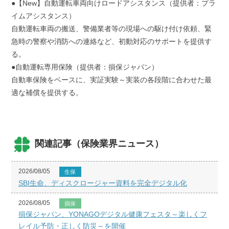
●【New】自動運転車両向けロードアシスタンス（提供者：プラ
イムアシスタンス）
自動運転車両の搬送、警備業者等の現場への駆け付け依頼、緊
急時の警察や消防への連絡など、初動対応のサポートを提供す
る。
●自動運転専用保険（提供者：損保ジャパン）
自動車保険をベースに、実証実験～実装の各段階に合わせた最
適な補償を提供する。
関連記事（保険業界ニュース）
2026/08/05
生保
SBI生命、ディスクロージャー資料を完全デジタル化
2026/08/05
損保
損保ジャパン、YONAGOデジタル健康フェスタ～楽しくフ
レイル予防・正しく防災～を開催