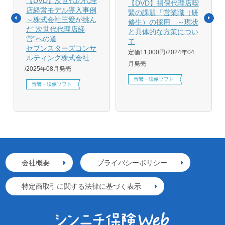
【DVD】次世代の代理
【DVD】損保代理店喫
店経営モデル導入事例
緊の課題「営業職（研
～株式会社三愛が挑ん
修生）の採用」～現状
だ”次世代代理店経
と具体的な方策につい
営”への道
て
セブンスターズコンサ
定価11,000円
2024年04
ルティング株式会社
月発売
2025年08月発売
音響・映像ソフト
音響・映像ソフト
会社概要
プライバシーポリシー
特定商取引に関する法律に基づく表示