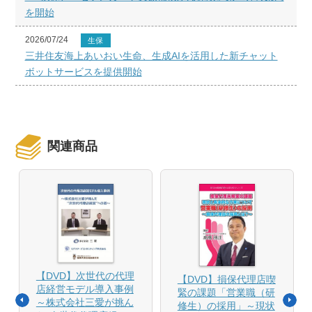
を開始
2026/07/24
生保
三井住友海上あいおい生命、生成AIを活用した新チャット
ボットサービスを提供開始
関連商品
【DVD】次世代の代理
【DVD】損保代理店喫
店経営モデル導入事例
緊の課題「営業職（研
～株式会社三愛が挑ん
修生）の採用」～現状