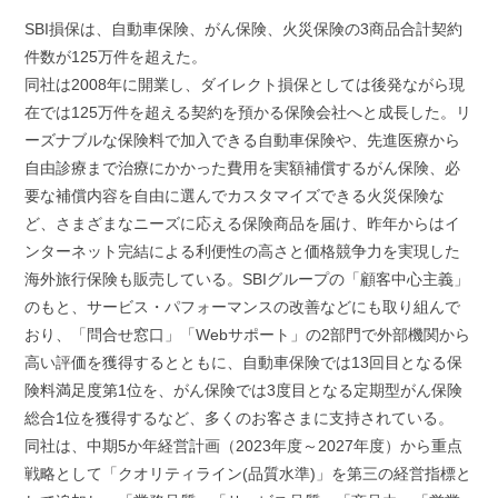
a
w
i
m
有
c
i
n
a
SBI損保は、自動車保険、がん保険、火災保険の3商品合計契約
e
t
e
i
件数が125万件を超えた。
b
t
l
同社は2008年に開業し、ダイレクト損保としては後発ながら現
o
e
在では125万件を超える契約を預かる保険会社へと成長した。リ
o
r
k
ーズナブルな保険料で加入できる自動車保険や、先進医療から
自由診療まで治療にかかった費用を実額補償するがん保険、必
要な補償内容を自由に選んでカスタマイズできる火災保険な
ど、さまざまなニーズに応える保険商品を届け、昨年からはイ
ンターネット完結による利便性の高さと価格競争力を実現した
海外旅行保険も販売している。SBIグループの「顧客中心主義」
のもと、サービス・パフォーマンスの改善などにも取り組んで
おり、「問合せ窓口」「Webサポート」の2部門で外部機関から
高い評価を獲得するとともに、自動車保険では13回目となる保
険料満足度第1位を、がん保険では3度目となる定期型がん保険
総合1位を獲得するなど、多くのお客さまに支持されている。
同社は、中期5か年経営計画（2023年度～2027年度）から重点
戦略として「クオリティライン(品質水準)」を第三の経営指標と