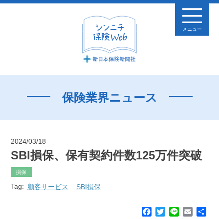
メニュー
保険業界ニュース
2024/03/18
SBI損保、保有契約件数125万件突破
損保
Tag:
顧客サービス
SBI損保
F
T
L
E
共