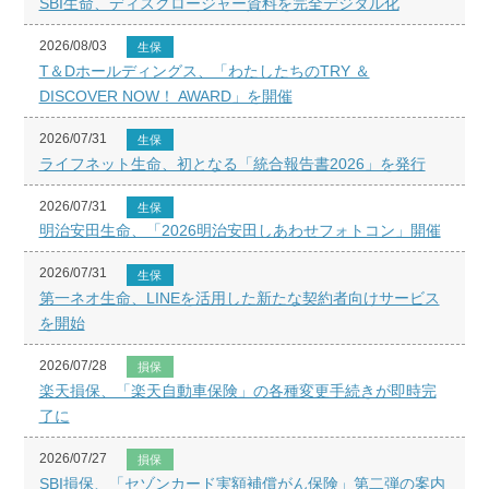
SBI生命、ディスクロージャー資料を完全デジタル化
2026/08/03
生保
T＆Dホールディングス、「わたしたちのTRY ＆
DISCOVER NOW！ AWARD」を開催
2026/07/31
生保
ライフネット生命、初となる「統合報告書2026」を発行
2026/07/31
生保
明治安田生命、「2026明治安田しあわせフォトコン」開催
2026/07/31
生保
第一ネオ生命、LINEを活用した新たな契約者向けサービス
を開始
2026/07/28
損保
楽天損保、「楽天自動車保険」の各種変更手続きが即時完
了に
2026/07/27
損保
SBI損保、「セゾンカード実額補償がん保険」第二弾の案内