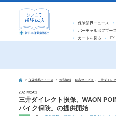
保険業界ニュース
バーチャル出展ブー
カートを見る
FX
>
>
,
,
保険業界ニュース
商品情報
顧客サービス
三井ダイレ
2024/02/01
三井ダイレクト損保、WAON P
バイク保険」の提供開始