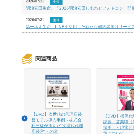
2026/07/31
生保
明治安田生命、「2026明治安田しあわせフォトコン」開
2026/07/31
生保
第一ネオ生命、LINEを活用した新たな契約者向けサービ
関連商品
【DVD】次世代の代理店経
る募集
【DVD】損保
営モデル導入事例～株式会
課題「営業職（
社三愛が挑んだ”次世代代理
採用」～現状と
店経営”への道
策について
1月発売