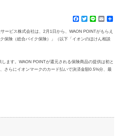
F
T
L
E
共
a
w
i
m
有
c
i
n
a
ビス株式会社は、2月1日から、WAON POINTがもらえ
e
t
e
i
イク保険（総合バイク保険）」（以下「イオンのほけん相談
b
t
l
o
e
o
r
k
供します。WAON POINTが還元される保険商品の提供は初と
、さらにイオンマークのカード払いで決済金額0.5%分、最