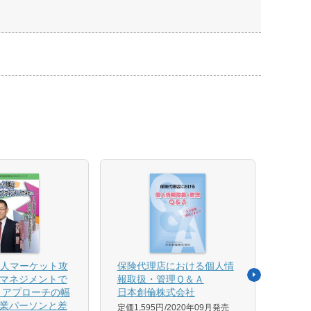
法人マーケット攻
保険代理店における個人情
売れ
マネジメントで
報取扱・管理Ｑ＆Ａ
平野 
 アプローチの幅
日本創倫株式会社
ンス
業パーソンと差
グ株
定価1,595円
2020年09月発売