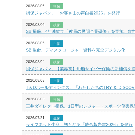
2026/08/06
損保
損保ジャパン、「お客さまの声白書2026」を発行
2026/08/06
損保
SBI損保、4年連続で「教員の民間企業研修」を実施、次
2026/08/05
生保
SBI生命、ディスクロージャー資料を完全デジタル化
2026/08/04
損保
損保ジャパン、【業界初】船舶サイバー保険の新補償を
2026/08/03
生保
T＆Dホールディングス、「わたしたちのTRY ＆ DISCOVE
2026/08/03
損保
三井ダイレクト損保、1日型のレジャー・スポーツ傷害保
2026/07/31
生保
ライフネット生命、初となる「統合報告書2026」を発行