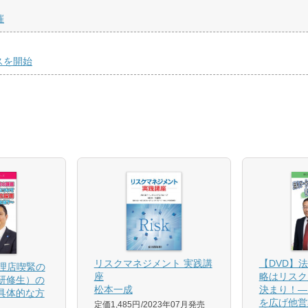
催
スを開始
【DVD】
リスクマネジメント 実践講
代理店喫緊の
略はリスク
座
研修生）の
決まり！―
松本一成
具体的な方
を広げ他営
定価1,485円
2023年07月発売