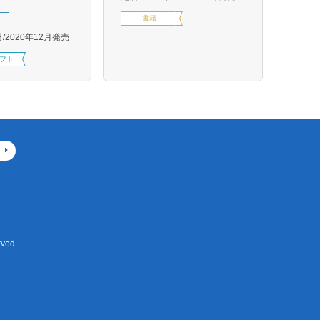
―
定価1,
書籍
円
2020年12月発売
フト
ved.