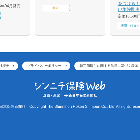
をつける！
24年04月発売
書籍
伊集院剛史
定価16,500
音響・映像ソ
社概要
プライバシーポリシー
特定商取引に関する法律に基づく表示
本保険新聞社 Copyright The Shinnihon Hoken Shimbun Co., Ltd. All rights reser