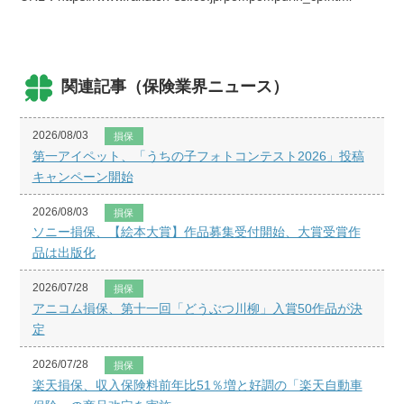
関連記事（保険業界ニュース）
2026/08/03
損保
第一アイペット、「うちの子フォトコンテスト2026」投稿
キャンペーン開始
2026/08/03
損保
ソニー損保、【絵本大賞】作品募集受付開始、大賞受賞作
品は出版化
2026/07/28
損保
アニコム損保、第十一回「どうぶつ川柳」入賞50作品が決
定
2026/07/28
損保
楽天損保、収入保険料前年比51％増と好調の「楽天自動車