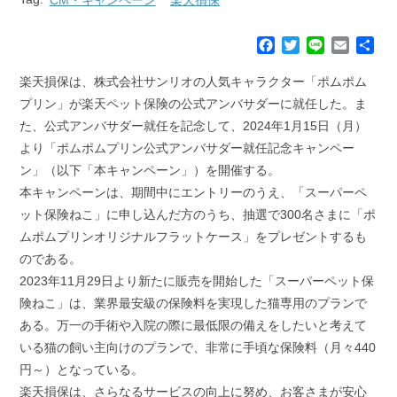
F
T
L
E
共
a
w
i
m
有
c
i
n
a
楽天損保は、株式会社サンリオの人気キャラクター「ポムポム
e
t
e
i
プリン」が楽天ペット保険の公式アンバサダーに就任した。ま
b
t
l
た、公式アンバサダー就任を記念して、2024年1月15日（月）
o
e
より「ポムポムプリン公式アンバサダー就任記念キャンペー
o
r
k
ン」（以下「本キャンペーン」）を開催する。
本キャンペーンは、期間中にエントリーのうえ、「スーパーペ
ット保険ねこ」に申し込んだ方のうち、抽選で300名さまに「ポ
ムポムプリンオリジナルフラットケース」をプレゼントするも
のである。
2023年11月29日より新たに販売を開始した「スーパーペット保
険ねこ」は、業界最安級の保険料を実現した猫専用のプランで
ある。万一の手術や入院の際に最低限の備えをしたいと考えて
いる猫の飼い主向けのプランで、非常に手頃な保険料（月々440
円～）となっている。
楽天損保は、さらなるサービスの向上に努め、お客さまが安心