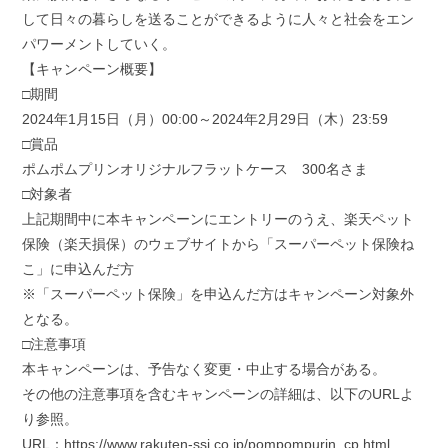
して日々の暮らしを送ることができるように人々と社会をエン
パワーメントしていく。
【キャンペーン概要】
□期間
2024年1月15日（月）00:00～2024年2月29日（木）23:59
□賞品
ポムポムプリンオリジナルフラットケース 300名さま
□対象者
上記期間中に本キャンペーンにエントリーのうえ、楽天ペット
保険（楽天損保）のウェブサイトから「スーパーペット保険ね
こ」に申込んだ方
※「スーパーペット保険」を申込んだ方はキャンペーン対象外
となる。
□注意事項
本キャンペーンは、予告なく変更・中止する場合がある。
その他の注意事項を含むキャンペーンの詳細は、以下のURLよ
り参照。
URL：https://www.rakuten-ssi.co.jp/pompompurin_cp.html