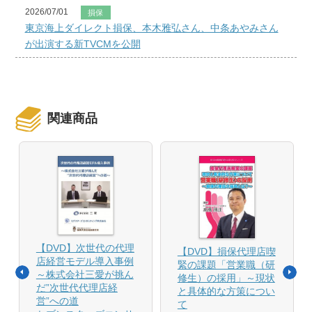
2026/07/01
損保
東京海上ダイレクト損保、本木雅弘さん、中条あやみさん
が出演する新TVCMを公開
関連商品
【DVD】次世代の代理
【DVD】損保代理店喫
店経営モデル導入事例
緊の課題「営業職（研
～株式会社三愛が挑ん
修生）の採用」～現状
だ”次世代代理店経
と具体的な方策につい
営”への道
て