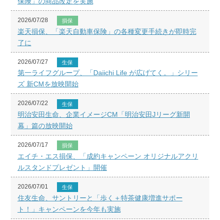
保険」の商品改定を実施
2026/07/28
損保
楽天損保、「楽天自動車保険」の各種変更手続きが即時完
了に
2026/07/27
生保
第一ライフグループ、「Daiichi Life が広げてく。」シリー
ズ 新CMを放映開始
2026/07/22
生保
明治安田生命、企業イメージCM「明治安田Jリーグ新開
幕」篇の放映開始
2026/07/17
損保
エイチ・エス損保、「成約キャンペーン オリジナルアクリ
ルスタンドプレゼント」開催
2026/07/01
生保
住友生命、サントリーと「歩く＋特茶健康増進サポー
ト！」キャンペーンを今年も実施