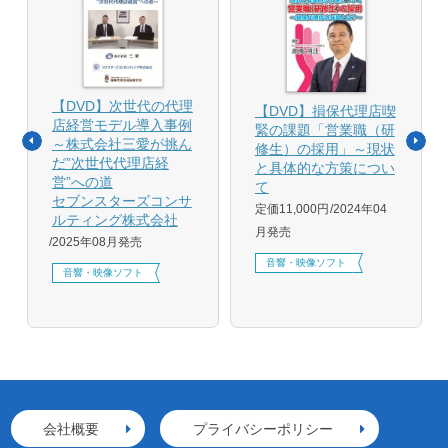
【DVD】次世代の代理
【DVD】損保代理店喫
店経営モデル導入事例
緊の課題「営業職（研
～株式会社三愛が挑ん
修生）の採用」～現状
だ”次世代代理店経
と具体的な方策につい
営”への道
て
セブンスターズコンサ
定価11,000円
2024年04
ルティング株式会社
月発売
2025年08月発売
音響・映像ソフト
音響・映像ソフト
会社概要
プライバシーポリシー