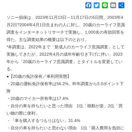
F
T
L
E
共
a
w
i
m
有
c
i
n
a
ソニー損保は、2023年11月13日～11月17日の5日間、2003年4
e
t
e
i
月2日?2004年4月1日生まれの人に対し、20歳のカーライフ意識
b
t
l
調査をインターネットリサーチで実施し、1,000名の有効回答を
o
e
得た。主な調査結果の概要は以下のとおり。
o
r
k
*本調査は、2022年まで「新成人のカーライフ意識調査」として
実施してきたが、2022年4月の成年年齢引き下げに伴い、2023
年から「20歳のカーライフ意識調査」とタイトルを変更してい
る。
●【20歳の免許保有／車利用実態】
・20歳の運転免許保有率は56.2%、昨年調査から5.0ポイント下
降
・20歳のマイカー所有率は17.4%
・自分の車を持ちたいと思った理由 1位「移動が楽」2位「買
い物の際に便利」
・「車を購入するつもりはない」31.4%
・自分の車を持ちたいと思わない理由 1位「購入費用を負担に