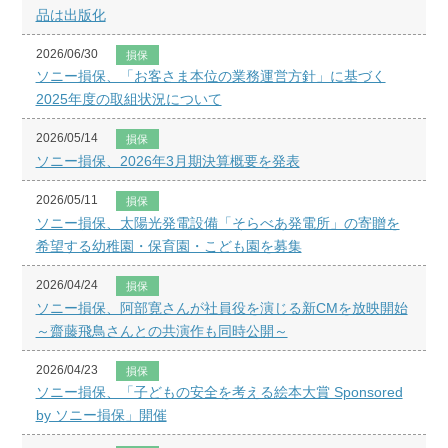
品は出版化
2026/06/30
損保
ソニー損保、「お客さま本位の業務運営方針」に基づく
2025年度の取組状況について
2026/05/14
損保
ソニー損保、2026年3月期決算概要を発表
2026/05/11
損保
ソニー損保、太陽光発電設備「そらべあ発電所」の寄贈を
希望する幼稚園・保育園・こども園を募集
2026/04/24
損保
ソニー損保、阿部寛さんが社員役を演じる新CMを放映開始
～齋藤飛鳥さんとの共演作も同時公開～
2026/04/23
損保
ソニー損保、「子どもの安全を考える絵本大賞 Sponsored
by ソニー損保」開催