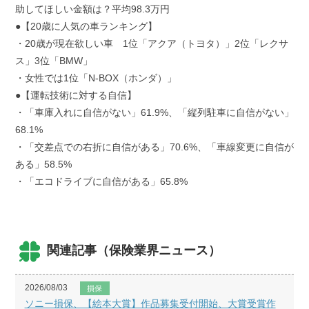
助してほしい金額は？平均98.3万円
●【20歳に人気の車ランキング】
・20歳が現在欲しい車 1位「アクア（トヨタ）」2位「レクサ
ス」3位「BMW」
・女性では1位「N-BOX（ホンダ）」
●【運転技術に対する自信】
・「車庫入れに自信がない」61.9%、「縦列駐車に自信がない」
68.1%
・「交差点での右折に自信がある」70.6%、「車線変更に自信が
ある」58.5%
・「エコドライブに自信がある」65.8%
関連記事（保険業界ニュース）
2026/08/03
損保
ソニー損保、【絵本大賞】作品募集受付開始、大賞受賞作