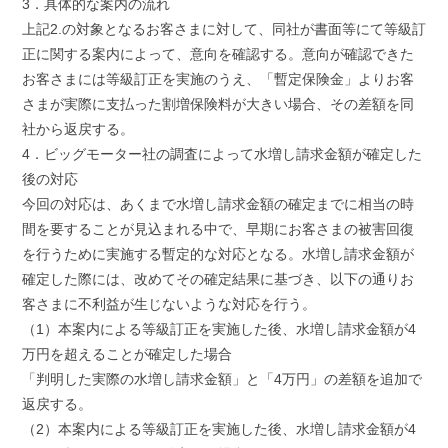
3．具体的な案内の流れ
上記2.の対象となるお客さまに対して、同社が書面等にて等級訂
正に関する案内によって、意向を確認する。意向が確認できた
お客さまには等級訂正を実施のうえ、「暫定保険金」よりお客
さまが実際に支払った割増保険料が大きい場合、その差額を同
社から返戻する。
4．ビッグモーター社の調査によって水増し請求金額が確定した
後の対応
今回の対応は、あくまで水増し請求金額の確定までに相当の時
間を要することが見込まれる中で、早期にお客さまの被害回復
を行うために実施する暫定的な対応となる。水増し請求金額が
確定した際には、改めてその確定結果に基づき、以下の通りお
客さまに不利益が生じないような対応を行う。
（1）本案内による等級訂正を実施した後、水増し請求金額が4
万円を超えることが確定した場合
「判明した実際の水増し請求金額」と「4万円」の差額を追加で
返戻する。
（2）本案内による等級訂正を実施した後、水増し請求金額が4