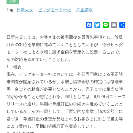
損保
Tag:
日新火災
ビッグモーター社
不正請求
F
T
L
E
共
a
w
i
m
有
c
i
n
a
日新火災しては、お客さまの被害回復を最優先事項とし、等級
e
t
e
i
訂正の対応を早期に進めていくこととしているが、今般ビッグ
b
t
l
モーター社による水増し請求金額を暫定的に設定することで、
o
e
その対応を進めていくこととした。
o
r
k
1．概要
現在、ビッグモーター社においては、外部専門家による不正請
求調査が開始されているが、水増し請求金額の確定には修理車
両一台ごとの精査が必要となることから、完了までに相当な時
間がかかることが想定される。同社としては、8月29日ニュース
リリースの通り、早期の等級訂正の手続きを進めていくことと
しているが、その一環として、「暫定的な水増し請求金額」に
基づき、等級訂正の要望が見込まれるお客さまに対して書面等
により案内し、早期の等級訂正を実施していく。