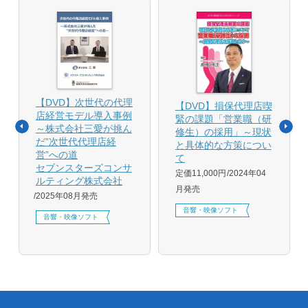
【DVD】次世代の代理
【DVD】損保代理店喫
店経営モデル導入事例
緊の課題「営業職（研
～株式会社三愛が挑ん
修生）の採用」～現状
だ”次世代代理店経
と具体的な方策につい
営”への道
て
セブンスターズコンサ
定価11,000円
2024年04
ルティング株式会社
月発売
2025年08月発売
音響・映像ソフト
音響・映像ソフト