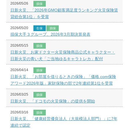
2026/05/26
損保
日新火災、「2026年GMO顧客満足度ランキング火災保険賃
貸総合第1位」を受賞
2026/05/20
生保
損保
損保大手３グループ、2026年3月期決算発表
2026/05/15
損保
日新火災、お家ドクター火災保険商品公式キャラクター・
日新火災の青い犬「ご当地ゆるキャラトレカ」配付
2026/04/14
損保
日新火災、「お部屋を借りるときの保険」「価格.com保険
アワード2026年版」家財保険の部で2年連続第1位を受賞
2026/03/25
損保
日新火災、「ドコモの火災保険」の提供を開始
2026/03/16
損保
日新火災、「健康経営優良法人（大規模法人部門）」に7年
連続で認定