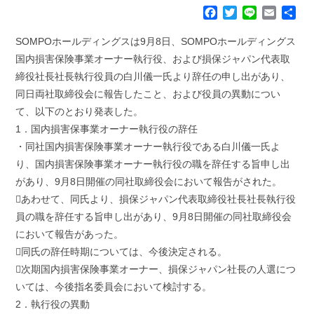
F
T
L
E
共
a
w
i
m
有
c
i
n
a
SOMPOホールディングスは9月8日、SOMPOホールディングス
e
t
e
i
国内損害保険事業オーナー執行役、および損保ジャパン代表取
b
t
l
締役社長社長執行役員の白川儀一氏より辞任の申し出があり、
o
e
同日両社取締役会に報告したこと、および役員の異動につい
o
r
k
て、以下のとおり発表した。
1．国内損害保事業オーナー執行役の辞任
・同社国内損害保険事業オーナー執行役である白川儀一氏よ
り、国内損害保険事業オーナー執行役の職を辞任する旨申し出
があり、9月8日開催の同社取締役会において報告がされた。
あわせて、同氏より、損保ジャパン代表取締役社長社長執行役
員の職を辞任する旨申し出があり、9月8日開催の同社取締役会
において報告があった。
同氏の辞任時期については、今後決定される。
次期国内損害保険事業オーナー、損保ジャパン社長の人選につ
いては、今後指名委員会において検討する。
2．執行役の異動