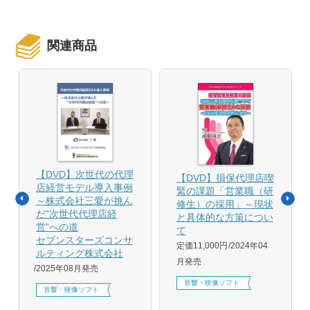
関連商品
【DVD】次世代の代理
【DVD】損保代理店喫
店経営モデル導入事例
緊の課題「営業職（研
～株式会社三愛が挑ん
修生）の採用」～現状
だ”次世代代理店経
と具体的な方策につい
営”への道
て
セブンスターズコンサ
定価11,000円
2024年04
ルティング株式会社
月発売
2025年08月発売
音響・映像ソフト
音響・映像ソフト