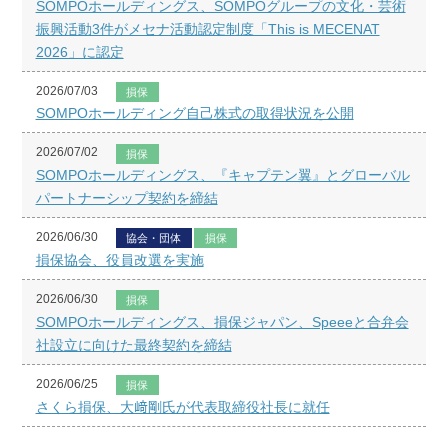
SOMPOホールディングス、SOMPOグループの文化・芸術
振興活動3件がメセナ活動認定制度「This is MECENAT
2026」に認定
2026/07/03
損保
SOMPOホールディング自己株式の取得状況を公開
2026/07/02
損保
SOMPOホールディングス、『キャプテン翼』とグローバル
パートナーシップ契約を締結
2026/06/30
協会・団体
損保
損保協会、役員改選を実施
2026/06/30
損保
SOMPOホールディングス、損保ジャパン、Speeeと合弁会
社設立に向けた最終契約を締結
2026/06/25
損保
さくら損保、大﨑剛氏が代表取締役社長に就任