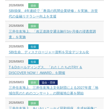
2026/08/06
損保
SBI損保、4年連続で「教員の民間企業研修」を実施、次世
代の金融リテラシー向上を支援
2026/08/06
損保
三井住友海上、「改正道路交通法施行3か月後の浸透度調
査」を実施
2026/08/05
生保
SBI生命、ディスクロージャー資料を完全デジタル化
2026/08/03
生保
T＆Dホールディングス、「わたしたちのTRY ＆
DISCOVER NOW！ AWARD」を開催
2026/08/03
損保
協会・団体
三井住友海上、三井住友海上文化財団による2027年度「地
域住民のためのコンサート」の開催地公募を開始
2026/08/03
損保
三井住友海上、あいおいニッセイ同和損保、生成AI画像に