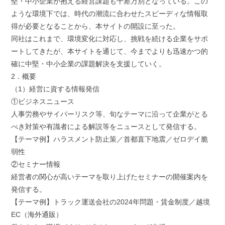
堅・中小企業が抱える経営課題も千差万別となっている。この
ような環境下では、時代の潮流に合わせたスピーディな情報取
得が必要となることから、本サイトの開設に至った。
同社はこれまで、環境変化に対応し、挑戦を続ける企業をサポ
ートしてきたが、本サイトを通じて、今までよりも迅速かつ的
確に中堅・中小企業の課題解決を支援していく。
2．概要
（1）経営に資する情報発信
①ビジネスニュース
人事労務やサイバーリスク等、旬なテーマに沿って企業がとる
べき対策や有識者による解説等をニュースとして発信する。
【テーマ例】ハラスメント防止策／首都直下地震／ゼロデイ脆
弱性
②セミナー情報
経営者の関心が高いテーマを取り上げたセミナーの開催案内を
発信する。
【テーマ例】トラック運送会社の2024年問題・賃金制度／越境
EC（海外通販）