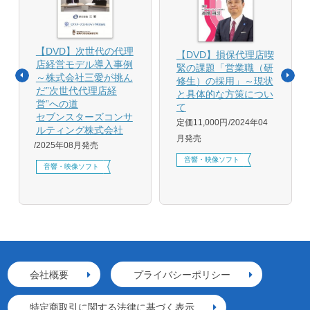
【DVD】次世代の代理
【DVD】損保代理店喫
店経営モデル導入事例
緊の課題「営業職（研
～株式会社三愛が挑ん
修生）の採用」～現状
だ”次世代代理店経
と具体的な方策につい
営”への道
て
セブンスターズコンサ
定価11,000円
2024年04
ルティング株式会社
月発売
2025年08月発売
音響・映像ソフト
音響・映像ソフト
会社概要
プライバシーポリシー
特定商取引に関する法律に基づく表示