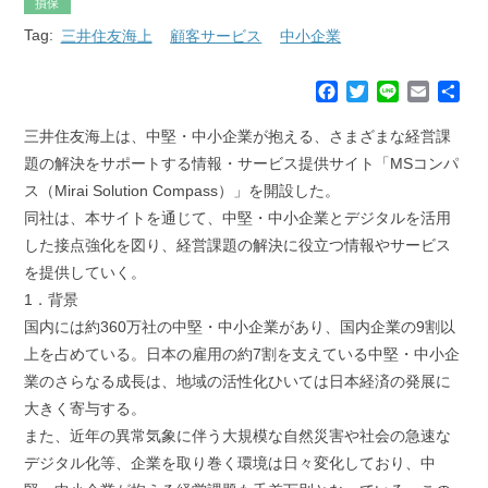
損保
Tag:
三井住友海上
顧客サービス
中小企業
F
T
L
E
共
a
w
i
m
有
c
i
n
a
三井住友海上は、中堅・中小企業が抱える、さまざまな経営課
e
t
e
i
題の解決をサポートする情報・サービス提供サイト「MSコンパ
b
t
l
ス（Mirai Solution Compass）」を開設した。
o
e
同社は、本サイトを通じて、中堅・中小企業とデジタルを活用
o
r
k
した接点強化を図り、経営課題の解決に役立つ情報やサービス
を提供していく。
1．背景
国内には約360万社の中堅・中小企業があり、国内企業の9割以
上を占めている。日本の雇用の約7割を支えている中堅・中小企
業のさらなる成長は、地域の活性化ひいては日本経済の発展に
大きく寄与する。
また、近年の異常気象に伴う大規模な自然災害や社会の急速な
デジタル化等、企業を取り巻く環境は日々変化しており、中