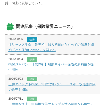
持・向上に貢献していく。
関連記事（保険業界ニュース）
2026/08/06
生保
オリックス生命、業界初、加入初日からすべての保障を開
始「がん保険Canvas」を発売へ
2026/08/04
損保
損保ジャパン、【業界初】船舶サイバー保険の新補償を提
供開始
2026/08/03
損保
三井ダイレクト損保、1日型のレジャー・スポーツ傷害保険
の販売を開始
2026/07/31
損保
三井住友海上、中継輸送等のトラブル対応費用を補償する