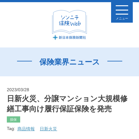
メニュー
保険業界ニュース
2023/03/28
日新火災、分譲マンション大規模修
繕工事向け履行保証保険を発売
損保
Tag:
商品情報
日新火災