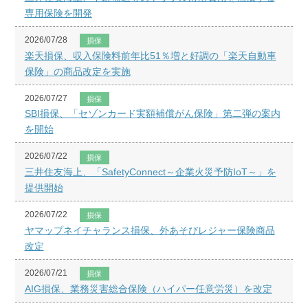
専用保険を開発
2026/07/28
損保
楽天損保、収入保険料前年比51％増と好調の「楽天自動車
保険」の商品改定を実施
2026/07/27
損保
SBI損保、「セゾンカード実額補償がん保険」第二弾の案内
を開始
2026/07/22
損保
三井住友海上、「SafetyConnect～企業火災予防IoT～」を
提供開始
2026/07/22
損保
ヤマップネイチャランス損保、外あそびレジャー保険商品
改定
2026/07/21
損保
AIG損保、業務災害総合保険（ハイパー任意労災）を改定