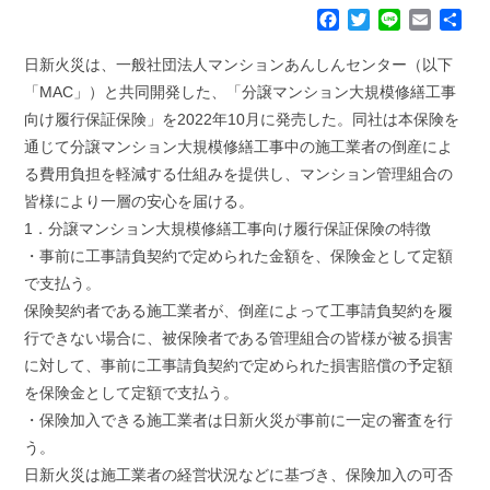
F
T
L
E
共
a
w
i
m
有
c
i
n
a
日新火災は、一般社団法人マンションあんしんセンター（以下
e
t
e
i
「MAC」）と共同開発した、「分譲マンション大規模修繕工事
b
t
l
向け履行保証保険」を2022年10月に発売した。同社は本保険を
o
e
通じて分譲マンション大規模修繕工事中の施工業者の倒産によ
o
r
k
る費用負担を軽減する仕組みを提供し、マンション管理組合の
皆様により一層の安心を届ける。
1．分譲マンション大規模修繕工事向け履行保証保険の特徴
・事前に工事請負契約で定められた金額を、保険金として定額
で支払う。
保険契約者である施工業者が、倒産によって工事請負契約を履
行できない場合に、被保険者である管理組合の皆様が被る損害
に対して、事前に工事請負契約で定められた損害賠償の予定額
を保険金として定額で支払う。
・保険加入できる施工業者は日新火災が事前に一定の審査を行
う。
日新火災は施工業者の経営状況などに基づき、保険加入の可否