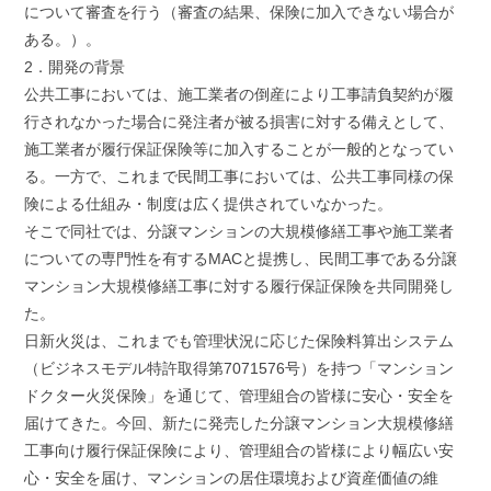
について審査を行う（審査の結果、保険に加入できない場合が
ある。）。
2．開発の背景
公共工事においては、施工業者の倒産により工事請負契約が履
行されなかった場合に発注者が被る損害に対する備えとして、
施工業者が履行保証保険等に加入することが一般的となってい
る。一方で、これまで民間工事においては、公共工事同様の保
険による仕組み・制度は広く提供されていなかった。
そこで同社では、分譲マンションの大規模修繕工事や施工業者
についての専門性を有するMACと提携し、民間工事である分譲
マンション大規模修繕工事に対する履行保証保険を共同開発し
た。
日新火災は、これまでも管理状況に応じた保険料算出システム
（ビジネスモデル特許取得第7071576号）を持つ「マンション
ドクター火災保険」を通じて、管理組合の皆様に安心・安全を
届けてきた。今回、新たに発売した分譲マンション大規模修繕
工事向け履行保証保険により、管理組合の皆様により幅広い安
心・安全を届け、マンションの居住環境および資産価値の維