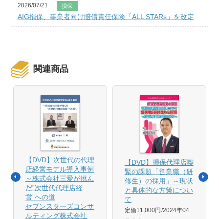
2026/07/21
損保
AIG損保、事業者向け賠償責任保険「ALL STARs」を改定
関連商品
【DVD】次世代の代理
【DVD】損保代理店喫
店経営モデル導入事例
緊の課題「営業職（研
～株式会社三愛が挑ん
修生）の採用」～現状
だ”次世代代理店経
と具体的な方策につい
営”への道
て
セブンスターズコンサ
定価11,000円
2024年04
ルティング株式会社