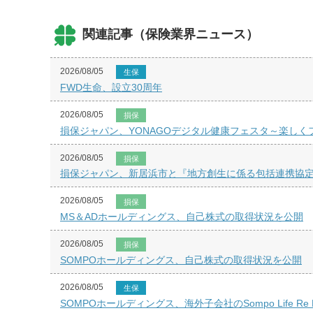
関連記事（保険業界ニュース）
2026/08/05
生保
FWD生命、設立30周年
2026/08/05
損保
損保ジャパン、YONAGOデジタル健康フェスタ～楽し
2026/08/05
損保
損保ジャパン、新居浜市と『地方創生に係る包括連携協
2026/08/05
損保
MS＆ADホールディングス、自己株式の取得状況を公開
2026/08/05
損保
SOMPOホールディングス、自己株式の取得状況を公開
2026/08/05
生保
SOMPOホールディングス、海外子会社のSompo Life