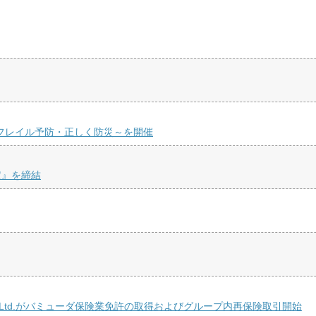
くフレイル予防・正しく防災～を開催
定』を締結
 Re Ltd.がバミューダ保険業免許の取得およびグループ内再保険取引開始