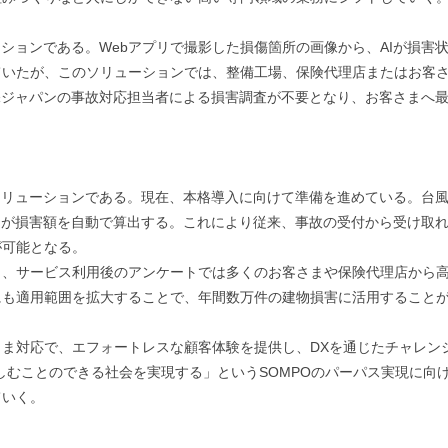
ーションである。Webアプリで撮影した損傷箇所の画像から、AIが損害
ていたが、このソリューションでは、整備工場、保険代理店またはお客
保ジャパンの事故対応担当者による損害調査が不要となり、お客さまへ
ソリューションである。現在、本格導入に向けて準備を進めている。台
Iが損害額を自動で算出する。これにより従来、事故の受付から受け取
が可能となる。
おり、サービス利用後のアンケートでは多くのお客さまや保険代理店から高
にも適用範囲を拡大することで、年間数万件の建物損害に活用すること
ま対応で、エフォートレスな顧客体験を提供し、DXを通じたチャレン
のできる社会を実現する」というSOMPOのパーパス実現に向けて、ブランドス
ていく。