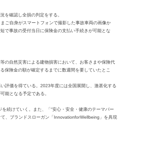
状況を確認し全損の判定をする。
さまご自身がスマートフォンで撮影した事故車両の画像か
最短で事故の受付当日に保険金の支払い手続きが可能とな
風等の自然災害による建物損害において、お客さまや保険代
れる保険金の額が確定するまでに数週間を要していたとこ
い評価を得ている。2023年度には全国展開し、激甚化する
が可能となる予定である。
ジを続けていく。また、「“安心・安全・健康のテーマパー
ローガン「InnovationforWellbeing」を具現