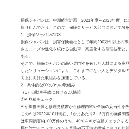
損保ジャパンは、中期経営計画（2021年度～2023年度
取り組んでおり、この度、保険金サービス部門においてAIを
1．損保ジャパンのDX
損保ジャパンは、損害保険会社として年間200万件以上の
さまニーズや進化を続ける自動車、高度化する修理技術と
ある。
そこで、損保ジャパンの高い専門性を有した人材による高品質な応対と
したソリューションにより、これまでにない人とデジタル
向上に向けた取組みを加速している。
2．具体的なDXの3つの取組み
（1）自動車事故におけるDX施策
①AI見積チェック
AIが損傷画像と修理見積書から修理内容や金額の妥当性を
このAIは2022年10月現在、1か月あたり3．5万件の画
は車両損害約100万件のうち、40％をAIが自動チェッ
場に対するコンサルタント業務や不正請求撲滅に向けた仕