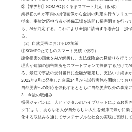
②【業界初】SOMPOおくるまスマート判定（仮称）
業界初のAIが車両の損傷画像から全損の判定を行うソリュ
従来、事故対応担当者が整備工場を訪問し損害調査を行っ
ら、AIが判定する。これにより全損に該当する場合は、損
る。
（2）自然災害におけるDX施策
①SOMPOたてものスマート見積（仮称）
建物損害の画像をAIが解析し、支払保険金の見積りを行う
理店が建物の損害箇所をスマートフォンで撮影するだけでA
ろ、最短で事故の受付当日に金額が確定し、支払い手続き
2022年9月に発生した台風14号から試行実施を開始して
自然災害への対応を強化するとともに自然災害以外の事案
3．今後の取組み
損保ジャパンは、人とデジタルのハイブリッドによるお客さ
ク”により、あらゆる人が自分らしい人生を健康で豊かに楽しむこと
化する取組みを通じてサステナブルな社会の実現に貢献し