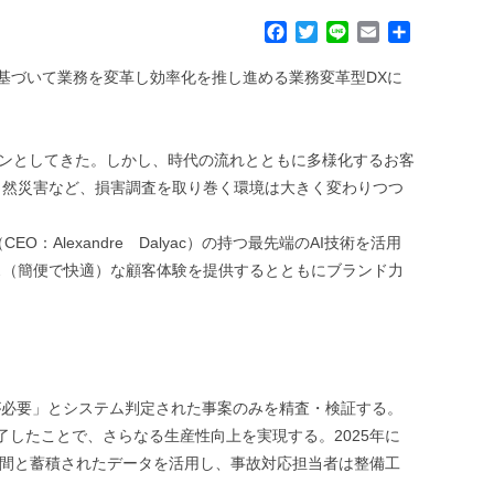
F
T
L
E
共
a
w
i
m
有
c
i
n
a
に基づいて業務を変革し効率化を推し進める業務変革型DXに
e
t
e
i
b
t
l
o
e
インとしてきた。しかし、時代の流れとともに多様化するお客
o
r
k
自然災害など、損害調査を取り巻く環境は大きく変わりつつ
：Alexandre Dalyac）の持つ最先端のAI技術を活用
ス（簡便で快適）な顧客体験を提供するとともにブランド力
が必要」とシステム判定された事案のみを精査・検証する。
完了したことで、さらなる生産性向上を実現する。2025年に
時間と蓄積されたデータを活用し、事故対応担当者は整備工
。