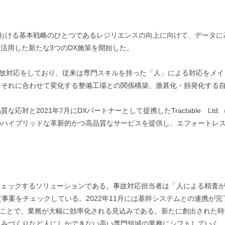
）における基本戦略のひとつであるレジリエンスの向上に向けて、データ
活用した新たな3つのDX施策を開始した。
事故対応をしており、従来は専門スキルを持った「人」による対応をメ
、それに合わせて変化する整備工場との関係構築、激甚化・頻発化する
2021年7月にDXパートナーとして提携したTractable Ltd.（CEO
のハイブリッドな革新的かつ高品質なサービスを提供し、エフォートレ
チェックするソリューションである。事故対応担当者は「人による精査
像調査事案をチェックしている。2022年11月には基幹システムとの連携が
クすることで、業務が大幅に効率化される見込みである。新たに創出された
組みづくりなど人にしかできない高い専門領域の業務にシフトしていく