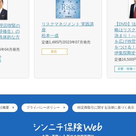
【DVD】
リスクマネジメント 実践講
代理店喫緊の
略はリスク
座
研修生）の
決まり！―
松本一成
具体的な方
を広げ他営
定価1,485円
2023年07月発売
をつける！
24年04月発売
書籍
伊集院剛史
定価16,500
音響・映像ソ
社概要
プライバシーポリシー
特定商取引に関する法律に基づく表示