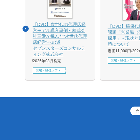
【DVD】次世代の代理店経
る募集
【DVD】損保
営モデル導入事例～株式会
課題「営業職（
社三愛が挑んだ”次世代代理
採用」～現状と
店経営”への道
策について
1月発売
セブンスターズコンサルテ
定価11,000円
20
ィング株式会社
音響・映像ソフト
2025年08月発売
音響・映像ソフト
会