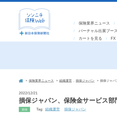
保険業界ニュース
バーチャル出展ブー
カートを見る
FX
>
>
,
>
保険業界ニュース
組織運営
損保ジャパン
損保ジャパ
2022/12/21
損保ジャパン、保険金サービス部門
Tag:
組織運営
損保ジャパン
損保