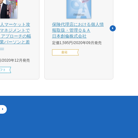
法人マーケット攻
保険代理店における個人情
売れ
マネジメントで
報取扱・管理Ｑ＆Ａ
平野 
 アプローチの幅
日本創倫株式会社
ンス
業パーソンと差
グ株
定価1,595円
2020年09月発売
―
定価1,
書籍
円
2020年12月発売
フト